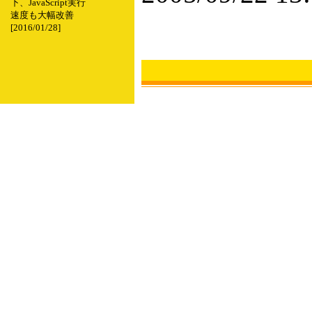
下、JavaScript実行
速度も大幅改善
[2016/01/28]