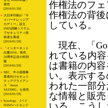
管理 Windows版」
作権法のフェ
発売
[2016/01/29]
作権法の背後
■
大日本印刷が「サ
イバーナレッジア
している。
カデミー」設立、
IAIの訓練システム
でセキュリティ技
術者を養成
[2016/01/29]
現在、「Goog
■
「インターネット
れている内容を
白書2016」発売、
20周年記念の特別
版
は書籍の内容
[2016/01/29]
い。表示する
■
NEC、中小規模事
業者向けセキュリ
ティアプライアン
われた一部分
ス「Aterm
SA3500G」を発売
な情報と販売
[2016/01/29]
■
Synology、2ベイ
いる。こうしたこ
NASのハイエンド