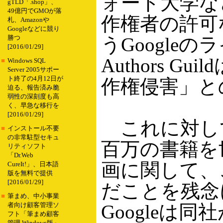
ォード大学な
gTLD「.shop」、
49億円でGMOが落
作権者の許可
札、Amazonや
Googleなどに競り
うGoogle
勝つ
[2016/01/29]
Authors 
■
Windows SQL
Server 2005サポー
ト終了の4月12日が
作権侵害」と
迫る、報告済み脆
弱性の深刻度も高
く、早急な移行を
[2016/01/29]
これに対して
■
インストール不要
の非常駐型セキュ
百万の書籍を
リティソフト
「Dr.Web
画に関して、
CureIt!」、日本語
版を無料で提供
[2016/01/29]
だことを残念
■
筆まめ、中小事業
Googleは
者向け顧客管理ソ
フト「筆まめ顧客