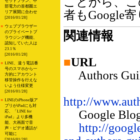
ことから、こ
セットプラン、中
部電力の首都圏エ
者もGoogl
リア展開に合わせ
[2016/01/28]
■
ウェブブラウザー
関連情報
のプライベートブ
ラウジング機能、
認知していた人は
23.1％
[2016/01/28]
■
URL
■
LINE、違う電話番
号のスマホから一
Authors 
方的にアカウント
移管操作を行えな
いよう仕様変更
[2016/01/28]
http://www.aut
■
LINEのiPhone版ア
プリがiPadにも対
Google B
応、「LINE for
iPad」より多機
能、大画面で音
http://goog
声・ビデオ通話が
可能に
[2016/01/28]