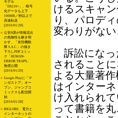
モデル
けるスキャン
「DS216+」、暗号
化データも上下
100MB／秒以上で
り、パロディ
高速転送
[2016/01/29]
変わりがない
■
公安9課が情報流出
の危険性を解き明
かす、「攻殻機動
隊 S.A.C.」の描き
訴訟になっ
下ろしPDFコミッ
ク「HUMAN-
されることに
ERROR TRAPS」
無償公開
[2016/01/29]
よる大量著作権侵
■
Google Playに「マ
はインターネ
ンガストア」オー
プン、ジャンプコ
ミックスも配信開
け入れられてい
始
[2016/01/28]
って書籍を丸
■
BIGLOBE、電力と
インターネットの