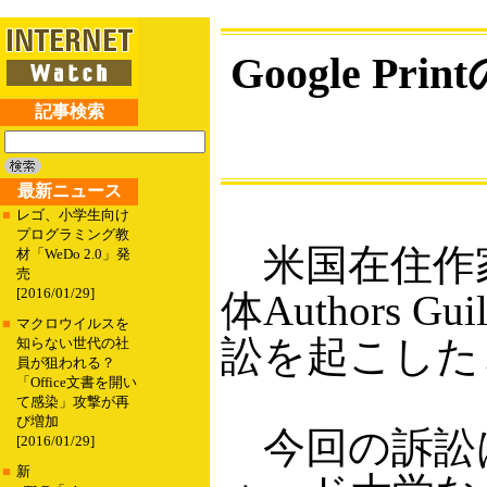
Google 
記事検索
最新ニュース
■
レゴ、小学生向け
プログラミング教
米国在住作
材「WeDo 2.0」発
売
[2016/01/29]
体Authors 
■
マクロウイルスを
訟を起こした
知らない世代の社
員が狙われる？
「Office文書を開い
て感染」攻撃が再
び増加
今回の訴訟
[2016/01/29]
■
新