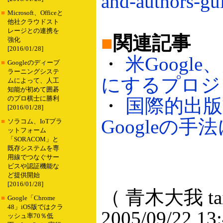
and-authors-gu
■
Microsoft、Officeと
他社クラウドスト
レージとの連携を
■
関連記事
強化
[2016/01/28]
・
米Goog
■
Googleのディープ
ラーニングシステ
にするプロジェク
ムによって、人工
知能が初めて囲碁
のプロ棋士に勝利
・
国際的出
[2016/01/28]
Googleの手法
■
ソラコム、IoTプラ
ットフォーム
「SORACOM」と
既存システムを専
用線でつなぐサー
ビスや認証機能な
ど提供開始
[2016/01/28]
（ 青木大我 taig
■
Google「Chrome
48」iOS版ではクラ
2005/09/22 13
ッシュ率70％低