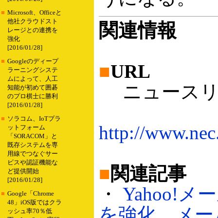
■
Microsoft、Officeと
他社クラウドスト
関連情報
レージとの連携を
強化
[2016/01/28]
■
Googleのディープ
■
URL
ラーニングシステ
ムによって、人工
ニュースリ
知能が初めて囲碁
のプロ棋士に勝利
[2016/01/28]
■
ソラコム、IoTプラ
http://www.nec
ットフォーム
「SORACOM」と
既存システムを専
用線でつなぐサー
ビスや認証機能な
■
関連記事
ど提供開始
[2016/01/28]
・
Yahoo
■
Google「Chrome
48」iOS版ではクラ
を強化、メー
ッシュ率70％低