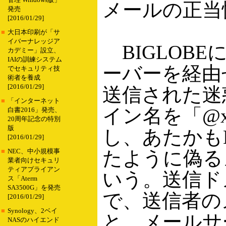
管理 Windows版」
メールの正当
発売
[2016/01/29]
■
大日本印刷が「サ
イバーナレッジア
BIGLOB
カデミー」設立、
IAIの訓練システム
ーバーを経由
でセキュリティ技
術者を養成
[2016/01/29]
送信された迷
■
「インターネット
イン名を「@xxx
白書2016」発売、
20周年記念の特別
版
し、あたかもB
[2016/01/29]
たように偽る
■
NEC、中小規模事
業者向けセキュリ
ティアプライアン
いう。送信ド
ス「Aterm
SA3500G」を発売
で、送信者の
[2016/01/29]
■
Synology、2ベイ
と、メールサ
NASのハイエンド