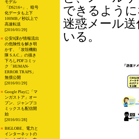
モデル
できるように
「DS216+」、暗号
化データも上下
100MB／秒以上で
迷惑メール送
高速転送
[2016/01/29]
いる。
■
公安9課が情報流出
の危険性を解き明
かす、「攻殻機動
隊 S.A.C.」の描き
下ろしPDFコミッ
ク「HUMAN-
ERROR TRAPS」
無償公開
[2016/01/29]
■
Google Playに「マ
ンガストア」オー
プン、ジャンプコ
ミックスも配信開
始
[2016/01/28]
■
BIGLOBE、電力と
インターネットの