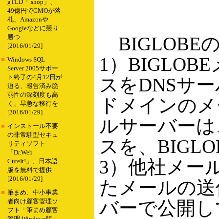
gTLD「.shop」、
49億円でGMOが落
札、Amazonや
Googleなどに競り
BIGLOB
勝つ
[2016/01/29]
1）BIGLO
■
Windows SQL
Server 2005サポー
ト終了の4月12日が
スをDNSサー
迫る、報告済み脆
弱性の深刻度も高
ドメインのメ
く、早急な移行を
[2016/01/29]
ルサーバーは
■
インストール不要
の非常駐型セキュ
スを、BIGL
リティソフト
「Dr.Web
3）他社メー
CureIt!」、日本語
版を無料で提供
[2016/01/29]
たメールの送
■
筆まめ、中小事業
バーで公開し
者向け顧客管理ソ
フト「筆まめ顧客