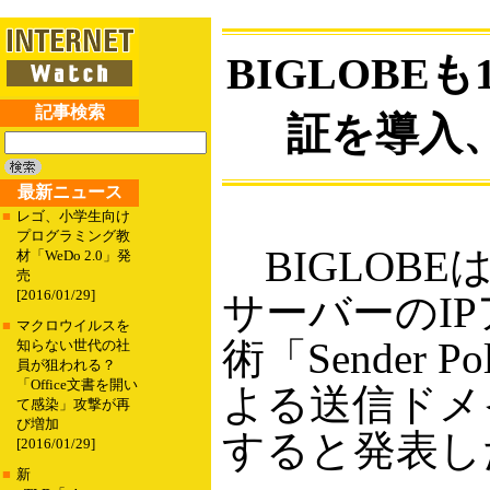
BIGLOBE
記事検索
証を導入
最新ニュース
■
レゴ、小学生向け
プログラミング教
BIGLOB
材「WeDo 2.0」発
売
[2016/01/29]
サーバーのI
■
マクロウイルスを
術「Sender Po
知らない世代の社
員が狙われる？
「Office文書を開い
よる送信ドメ
て感染」攻撃が再
び増加
すると発表し
[2016/01/29]
■
新