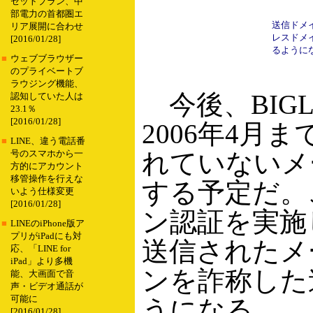
セットプラン、中
部電力の首都圏エ
送信ドメ
リア展開に合わせ
レスドメ
[2016/01/28]
るように
■
ウェブブラウザー
のプライベートブ
ラウジング機能、
今後、BIG
認知していた人は
23.1％
[2016/01/28]
2006年4月
■
LINE、違う電話番
れていないメ
号のスマホから一
方的にアカウント
移管操作を行えな
する予定だ。
いよう仕様変更
[2016/01/28]
ン認証を実施
■
LINEのiPhone版ア
プリがiPadにも対
送信されたメ
応、「LINE for
iPad」より多機
ンを詐称した
能、大画面で音
声・ビデオ通話が
可能に
うになる。
[2016/01/28]