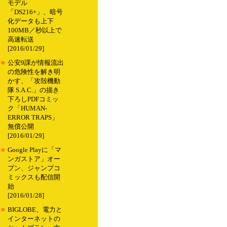
モデル
「DS216+」、暗号
化データも上下
100MB／秒以上で
高速転送
[2016/01/29]
■
公安9課が情報流出
の危険性を解き明
かす、「攻殻機動
隊 S.A.C.」の描き
下ろしPDFコミッ
ク「HUMAN-
ERROR TRAPS」
無償公開
[2016/01/29]
■
Google Playに「マ
ンガストア」オー
プン、ジャンプコ
ミックスも配信開
始
[2016/01/28]
■
BIGLOBE、電力と
インターネットの