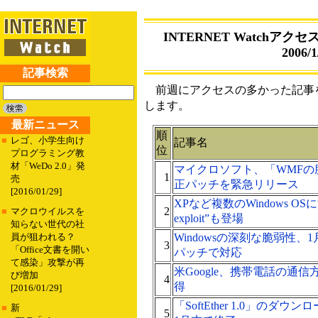
INTERNET Watchアクセス
2006/1
記事検索
前週にアクセスの多かった記事を
します。
最新ニュース
順
■
レゴ、小学生向け
記事名
位
プログラミング教
材「WeDo 2.0」発
マイクロソフト、「WMFの
1
売
正パッチを緊急リリース
[2016/01/29]
XPなど複数のWindows OS
2
■
マクロウイルスを
exploit”も登場
知らない世代の社
Windowsの深刻な脆弱性
員が狙われる？
3
「Office文書を開い
パッチで対応
て感染」攻撃が再
米Google、携帯電話の通
び増加
4
得
[2016/01/29]
「SoftEther 1.0」のダ
■
新
5