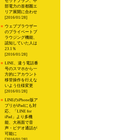
セットプラン、中
部電力の首都圏エ
リア展開に合わせ
[2016/01/28]
■
ウェブブラウザー
のプライベートブ
ラウジング機能、
認知していた人は
23.1％
[2016/01/28]
■
LINE、違う電話番
号のスマホから一
方的にアカウント
移管操作を行えな
いよう仕様変更
[2016/01/28]
■
LINEのiPhone版ア
プリがiPadにも対
応、「LINE for
iPad」より多機
能、大画面で音
声・ビデオ通話が
可能に
[2016/01/28]