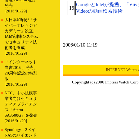
管理 Windows版」
GoogleとIntelが提携、「Vi
発売
15
Videoの動画検索技術
[2016/01/29]
■
大日本印刷が「サ
イバーナレッジア
カデミー」設立、
IAIの訓練システム
でセキュリティ技
2006/01/10 11:19
術者を養成
[2016/01/29]
■
「インターネット
白書2016」発売、
INTERNET Wat
20周年記念の特別
版
Copyright (c) 2006 Impress Watch Corp
[2016/01/29]
■
NEC、中小規模事
業者向けセキュリ
ティアプライアン
ス「Aterm
SA3500G」を発売
[2016/01/29]
■
Synology、2ベイ
NASのハイエンド