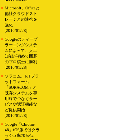
■
Microsoft、Officeと
他社クラウドスト
レージとの連携を
強化
[2016/01/28]
■
Googleのディープ
ラーニングシステ
ムによって、人工
知能が初めて囲碁
のプロ棋士に勝利
[2016/01/28]
■
ソラコム、IoTプラ
ットフォーム
「SORACOM」と
既存システムを専
用線でつなぐサー
ビスや認証機能な
ど提供開始
[2016/01/28]
■
Google「Chrome
48」iOS版ではクラ
ッシュ率70％低