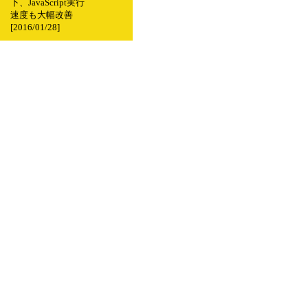
下、JavaScript実行
速度も大幅改善
[2016/01/28]