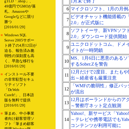
1月末で終了
gTLD「.shop」、
49億円でGMOが落
6
マイクロソフト、1月の月例
札、Amazonや
ビデオチャット機能搭載の「Skype
Googleなどに競り
7
勝つ
2.0」が正式版に
[2016/01/29]
ソフトイーサ、新VPNソフト「Pa
8
■
Windows SQL
2.0」ダウンロード提供開始
Server 2005サポー
ユニクロドットコム、ドメ
ト終了の4月12日が
9
イトが一時閉鎖
迫る、報告済み脆
弱性の深刻度も高
MS、1月6日に悪意のある
10
く、早急な移行を
するSober.Zを警告
[2016/01/29]
12月だけで2度目、またもや
■
インストール不要
11
出～経産省も厳重注意
の非常駐型セキュ
リティソフト
「WMFの脆弱性」修正パッ
12
「Dr.Web
が流出
CureIt!」、日本語
12月はポーランドからのア
版を無料で提供
13
～警察庁ネット定点観測
[2016/01/29]
Yahoo!、新サービス「Yahoo
■
筆まめ、中小事業
者向け顧客管理ソ
14
～テレビや携帯電話でもYaho
フト「筆まめ顧客
コンテンツが利用可能に