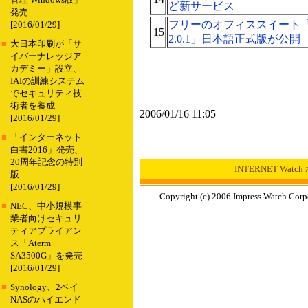
管理 Windows版」
ど新サービス
発売
フリーのオフィススイート「Open
[2016/01/29]
15
2.0.1」日本語正式版が公開
■
大日本印刷が「サ
イバーナレッジア
カデミー」設立、
IAIの訓練システム
でセキュリティ技
術者を養成
2006/01/16 11:05
[2016/01/29]
■
「インターネット
白書2016」発売、
20周年記念の特別
INTERNET Wat
版
[2016/01/29]
Copyright (c) 2006 Impress Watch Corp
■
NEC、中小規模事
業者向けセキュリ
ティアプライアン
ス「Aterm
SA3500G」を発売
[2016/01/29]
■
Synology、2ベイ
NASのハイエンド