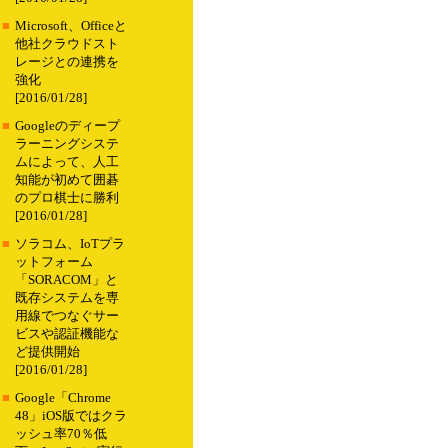
■
Microsoft、Officeと
他社クラウドスト
レージとの連携を
強化
[2016/01/28]
■
Googleのディープ
ラーニングシステ
ムによって、人工
知能が初めて囲碁
のプロ棋士に勝利
[2016/01/28]
■
ソラコム、IoTプラ
ットフォーム
「SORACOM」と
既存システムを専
用線でつなぐサー
ビスや認証機能な
ど提供開始
[2016/01/28]
■
Google「Chrome
48」iOS版ではクラ
ッシュ率70％低