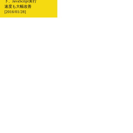
下、JavaScript実行
速度も大幅改善
[2016/01/28]