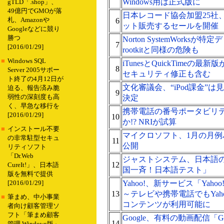
Windows用は正式版に
gTLD「.shop」、
49億円でGMOが落
日本レコード協会加盟25社
札、Amazonや
6
ット販売するセールを開催
Googleなどに競り
勝つ
Norton SystemWorks
7
[2016/01/29]
rootkitと同様の危険も
■
Windows SQL
iTunesとQuickTimeの最新版
8
Server 2005サポー
セキュリティ修正も含む
ト終了の4月12日が
文化審議会、“iPod課金”
迫る、報告済み脆
9
弱性の深刻度も高
決定
く、早急な移行を
携帯電話の番号ポータビリ
[2016/01/29]
10
か!? NRIが試算
■
インストール不要
マイクロソフト、1月の月例
の非常駐型セキュ
11
公開
リティソフト
「Dr.Web
ジャストシステム、日本語
12
CureIt!」、日本語
国一斉！日本語テスト」
版を無料で提供
Yahoo!、新サービス「Yahoo
[2016/01/29]
13
～テレビや携帯電話でもYaho
■
筆まめ、中小事業
コンテンツが利用可能に
者向け顧客管理ソ
フト「筆まめ顧客
Google、有料の動画配信「Googl
14