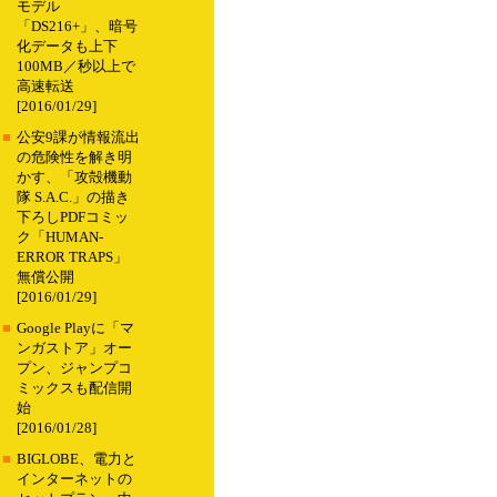
モデル
「DS216+」、暗号
化データも上下
100MB／秒以上で
高速転送
[2016/01/29]
■
公安9課が情報流出
の危険性を解き明
かす、「攻殻機動
隊 S.A.C.」の描き
下ろしPDFコミッ
ク「HUMAN-
ERROR TRAPS」
無償公開
[2016/01/29]
■
Google Playに「マ
ンガストア」オー
プン、ジャンプコ
ミックスも配信開
始
[2016/01/28]
■
BIGLOBE、電力と
インターネットの