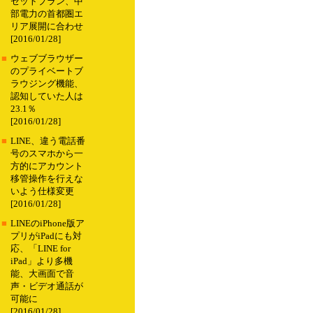
セットプラン、中
部電力の首都圏エ
リア展開に合わせ
[2016/01/28]
■
ウェブブラウザー
のプライベートブ
ラウジング機能、
認知していた人は
23.1％
[2016/01/28]
■
LINE、違う電話番
号のスマホから一
方的にアカウント
移管操作を行えな
いよう仕様変更
[2016/01/28]
■
LINEのiPhone版ア
プリがiPadにも対
応、「LINE for
iPad」より多機
能、大画面で音
声・ビデオ通話が
可能に
[2016/01/28]