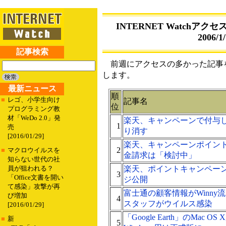
INTERNET Watchアクセス
2006/1/
記事検索
前週にアクセスの多かった記事を
します。
最新ニュース
順
■
レゴ、小学生向け
記事名
位
プログラミング教
材「WeDo 2.0」発
楽天、キャンペーンで付与
1
売
り消す
[2016/01/29]
楽天、キャンペーンポイン
2
■
マクロウイルスを
金請求は「検討中」
知らない世代の社
楽天、ポイントキャンペーン
員が狙われる？
3
「Office文書を開い
ジ公開
て感染」攻撃が再
富士通の顧客情報がWinny
び増加
4
スタッフがウイルス感染
[2016/01/29]
「Google Earth」のMac
■
新
5