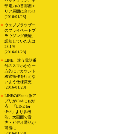
セットプラン、中
部電力の首都圏エ
リア展開に合わせ
[2016/01/28]
■
ウェブブラウザー
のプライベートブ
ラウジング機能、
認知していた人は
23.1％
[2016/01/28]
■
LINE、違う電話番
号のスマホから一
方的にアカウント
移管操作を行えな
いよう仕様変更
[2016/01/28]
■
LINEのiPhone版ア
プリがiPadにも対
応、「LINE for
iPad」より多機
能、大画面で音
声・ビデオ通話が
可能に
[2016/01/28]