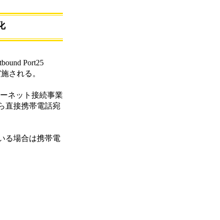
化
 Port25
実施される。
ターネット接続事業
ら直接携帯電話宛
いる場合は携帯電