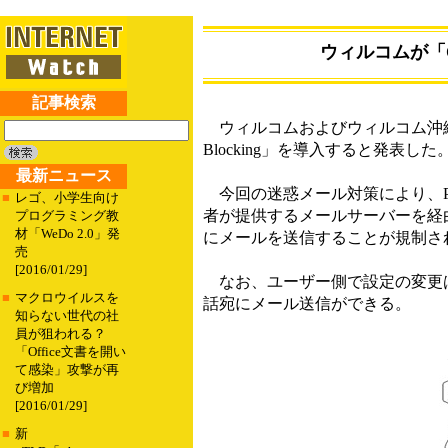
ウィルコムが「Ou
記事検索
ウィルコムおよびウィルコム沖縄は、
Blocking」を導入すると発表
最新ニュース
今回の迷惑メール対策により、P
■
レゴ、小学生向け
者が提供するメールサーバーを経
プログラミング教
材「WeDo 2.0」発
にメールを送信することが規制さ
売
[2016/01/29]
なお、ユーザー側で設定の変更は
■
マクロウイルスを
話宛にメール送信ができる。
知らない世代の社
員が狙われる？
「Office文書を開い
て感染」攻撃が再
び増加
[2016/01/29]
■
新