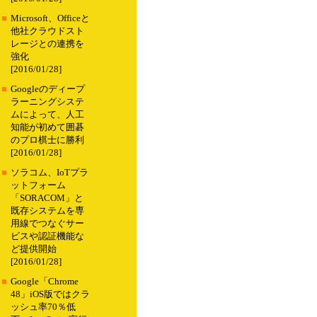
■
Microsoft、Officeと
他社クラウドスト
レージとの連携を
強化
[2016/01/28]
■
Googleのディープ
ラーニングシステ
ムによって、人工
知能が初めて囲碁
のプロ棋士に勝利
[2016/01/28]
■
ソラコム、IoTプラ
ットフォーム
「SORACOM」と
既存システムを専
用線でつなぐサー
ビスや認証機能な
ど提供開始
[2016/01/28]
■
Google「Chrome
48」iOS版ではクラ
ッシュ率70％低