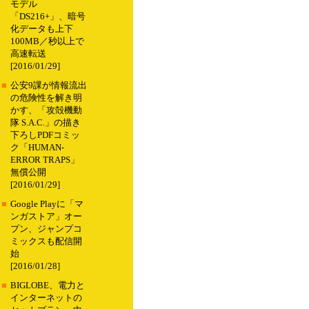
モデル
「DS216+」、暗号
化データも上下
100MB／秒以上で
高速転送
[2016/01/29]
■
公安9課が情報流出
の危険性を解き明
かす、「攻殻機動
隊 S.A.C.」の描き
下ろしPDFコミッ
ク「HUMAN-
ERROR TRAPS」
無償公開
[2016/01/29]
■
Google Playに「マ
ンガストア」オー
プン、ジャンプコ
ミックスも配信開
始
[2016/01/28]
■
BIGLOBE、電力と
インターネットの