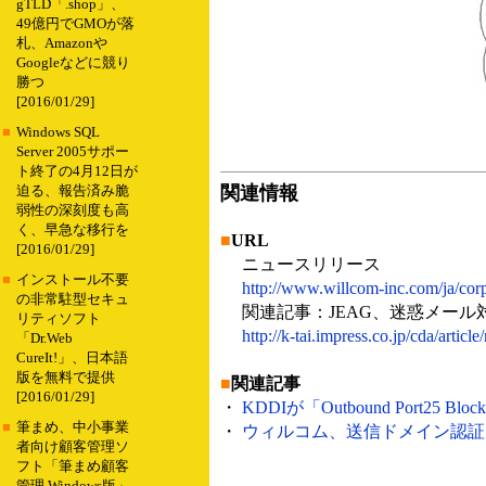
gTLD「.shop」、
49億円でGMOが落
札、Amazonや
Googleなどに競り
勝つ
[2016/01/29]
■
Windows SQL
Server 2005サポー
ト終了の4月12日が
関連情報
迫る、報告済み脆
弱性の深刻度も高
く、早急な移行を
■
URL
[2016/01/29]
ニュースリリース
■
インストール不要
http://www.willcom-inc.com/ja/corp
の非常駐型セキュ
関連記事：JEAG、迷惑メール対策
リティソフト
http://k-tai.impress.co.jp/cda/arti
「Dr.Web
CureIt!」、日本語
版を無料で提供
■
関連記事
[2016/01/29]
・
KDDIが「Outbound Port25
■
筆まめ、中小事業
・
ウィルコム、送信ドメイン認証を導入
者向け顧客管理ソ
フト「筆まめ顧客