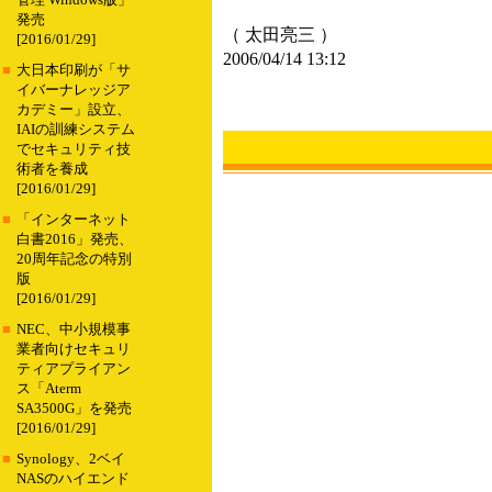
管理 Windows版」
発売
（ 太田亮三 ）
[2016/01/29]
2006/04/14 13:12
■
大日本印刷が「サ
イバーナレッジア
カデミー」設立、
IAIの訓練システム
でセキュリティ技
術者を養成
[2016/01/29]
■
「インターネット
白書2016」発売、
20周年記念の特別
版
[2016/01/29]
■
NEC、中小規模事
業者向けセキュリ
ティアプライアン
ス「Aterm
SA3500G」を発売
[2016/01/29]
■
Synology、2ベイ
NASのハイエンド