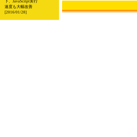
下、JavaScript実行
速度も大幅改善
[2016/01/28]