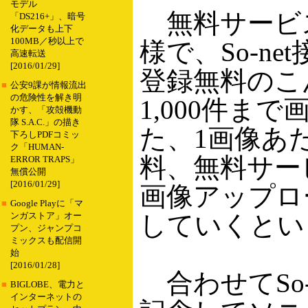
モデル
無料サービ
「DS216+」、暗号
化データも上下
100MB／秒以上で
様で、So-ne
高速転送
[2016/01/29]
登録無料のこ
■
公安9課が情報流出
の危険性を解き明
1,000件ま
かす、「攻殻機動
隊 S.A.C.」の描き
た、1画像あ
下ろしPDFコミッ
ク「HUMAN-
料、無料サー
ERROR TRAPS」
無償公開
[2016/01/29]
画像アップロ
■
Google Playに「マ
していくとい
ンガストア」オー
プン、ジャンプコ
ミックスも配信開
始
[2016/01/28]
合わせてSo
■
BIGLOBE、電力と
インターネットの