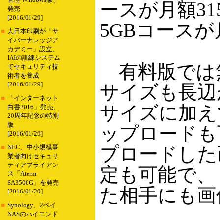
管理 Windows版」
ースが月額31
発売
[2016/01/29]
5GBコースが月
■
大日本印刷が「サ
イバーナレッジア
カデミー」設立、
IAIの訓練システム
有料版では
でセキュリティ技
術者を養成
[2016/01/29]
サイズも長辺
■
「インターネット
サイズに加え
白書2016」発売、
20周年記念の特別
版
ップロードも
[2016/01/29]
プロードした
■
NEC、中小規模事
業者向けセキュリ
ティアプライアン
定も可能で、
ス「Aterm
SA3500G」を発売
た相手にも画
[2016/01/29]
■
Synology、2ベイ
NASのハイエンド