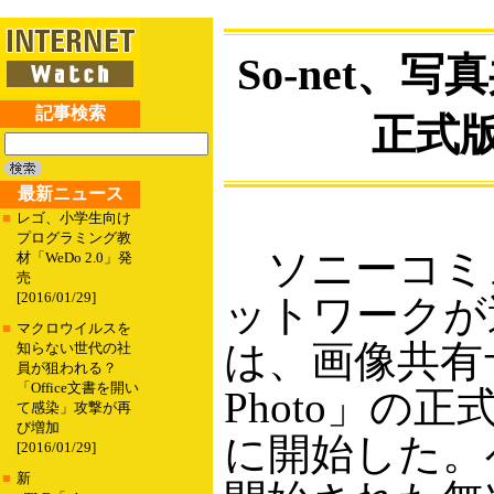
So-net、写
記事検索
正式
最新ニュース
■
レゴ、小学生向け
プログラミング教
ソニーコミ
材「WeDo 2.0」発
売
[2016/01/29]
ットワークが運
■
マクロウイルスを
は、画像共有サ
知らない世代の社
員が狙われる？
「Office文書を開い
Photo」の
て感染」攻撃が再
び増加
に開始した。
[2016/01/29]
■
新