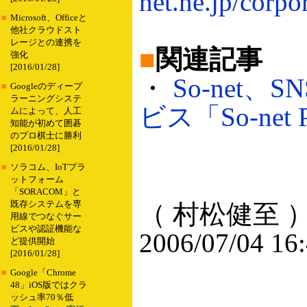
net.ne.jp/corp
■
Microsoft、Officeと
他社クラウドスト
レージとの連携を
■
関連記事
強化
[2016/01/28]
・
So-net
■
Googleのディープ
ラーニングシステ
ビス「So-net 
ムによって、人工
知能が初めて囲碁
のプロ棋士に勝利
[2016/01/28]
■
ソラコム、IoTプラ
ットフォーム
「SORACOM」と
既存システムを専
（ 村松健至 
用線でつなぐサー
ビスや認証機能な
2006/07/04 16
ど提供開始
[2016/01/28]
■
Google「Chrome
48」iOS版ではクラ
ッシュ率70％低