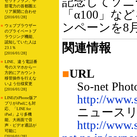
記念してソニ
セットプラン、中
部電力の首都圏エ
「α100」
リア展開に合わせ
[2016/01/28]
ンペーンを8
■
ウェブブラウザー
のプライベートブ
ラウジング機能、
認知していた人は
関連情報
23.1％
[2016/01/28]
■
LINE、違う電話番
号のスマホから一
■
URL
方的にアカウント
移管操作を行えな
So-net Phot
いよう仕様変更
[2016/01/28]
http://www.s
■
LINEのiPhone版ア
プリがiPadにも対
ニュースリリ
応、「LINE for
iPad」より多機
能、大画面で音
http://www.
声・ビデオ通話が
可能に
[2016/01/28]