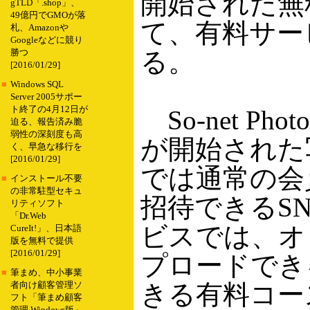
開始された無
gTLD「.shop」、
49億円でGMOが落
て、有料サー
札、Amazonや
Googleなどに競り
る。
勝つ
[2016/01/29]
■
Windows SQL
Server 2005サポー
ト終了の4月12日が
So-net P
迫る、報告済み脆
弱性の深刻度も高
が開始された
く、早急な移行を
[2016/01/29]
では通常の会
■
インストール不要
の非常駐型セキュ
招待できるS
リティソフト
「Dr.Web
ビスでは、オ
CureIt!」、日本語
版を無料で提供
[2016/01/29]
プロードでき
■
筆まめ、中小事業
きる有料コー
者向け顧客管理ソ
フト「筆まめ顧客