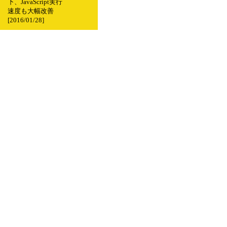
下、JavaScript実行
速度も大幅改善
[2016/01/28]