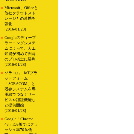
■
Microsoft、Officeと
他社クラウドスト
レージとの連携を
強化
[2016/01/28]
■
Googleのディープ
ラーニングシステ
ムによって、人工
知能が初めて囲碁
のプロ棋士に勝利
[2016/01/28]
■
ソラコム、IoTプラ
ットフォーム
「SORACOM」と
既存システムを専
用線でつなぐサー
ビスや認証機能な
ど提供開始
[2016/01/28]
■
Google「Chrome
48」iOS版ではクラ
ッシュ率70％低