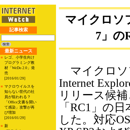
マイクロソフト、
記事検索
7」の
最新ニュース
■
レゴ、小学生向け
プログラミング教
マイクロソフ
材「WeDo 2.0」発
売
[2016/01/29]
Internet Exp
■
マクロウイルスを
リリース候補
知らない世代の社
員が狙われる？
「Office文書を開い
「RC1」の
て感染」攻撃が再
び増加
した。対応OSは
[2016/01/29]
■
新