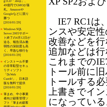
XP SP2およびWi
gTLD「.shop」、
49億円でGMOが落
札、Amazonや
Googleなどに競り
IE7 RC1
勝つ
[2016/01/29]
ンスや安定性
■
Windows SQL
Server 2005サポー
ト終了の4月12日が
改善などを行
迫る、報告済み脆
弱性の深刻度も高
追加などは行
く、早急な移行を
[2016/01/29]
これまでのI
■
インストール不要
の非常駐型セキュ
トール前に旧
リティソフト
「Dr.Web
トールする必
CureIt!」、日本語
版を無料で提供
[2016/01/29]
上書きでイン
■
筆まめ、中小事業
になっている
者向け顧客管理ソ
フト「筆まめ顧客