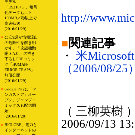
モデル
「DS216+」、暗号
化データも上下
http://www.mic
100MB／秒以上で
高速転送
[2016/01/29]
■
公安9課が情報流出
■
関連記事
の危険性を解き明
かす、「攻殻機動
・
米Micros
隊 S.A.C.」の描き
下ろしPDFコミッ
（2006/08/25
ク「HUMAN-
ERROR TRAPS」
無償公開
[2016/01/29]
■
Google Playに「マ
ンガストア」オー
プン、ジャンプコ
ミックスも配信開
（ 三柳英樹 
始
[2016/01/28]
2006/09/13 13
■
BIGLOBE、電力と
インターネットの