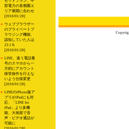
セットプラン、中
部電力の首都圏エ
リア展開に合わせ
[2016/01/28]
■
ウェブブラウザー
のプライベートブ
Copyrigh
ラウジング機能、
認知していた人は
23.1％
[2016/01/28]
■
LINE、違う電話番
号のスマホから一
方的にアカウント
移管操作を行えな
いよう仕様変更
[2016/01/28]
■
LINEのiPhone版ア
プリがiPadにも対
応、「LINE for
iPad」より多機
能、大画面で音
声・ビデオ通話が
可能に
[2016/01/28]