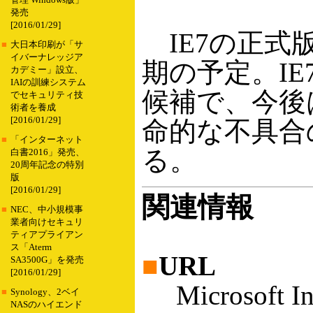
管理 Windows版」
発売
[2016/01/29]
IE7の正式版
■
大日本印刷が「サ
イバーナレッジア
期の予定。IE
カデミー」設立、
IAIの訓練システム
候補で、今後
でセキュリティ技
術者を養成
[2016/01/29]
命的な不具合
■
「インターネット
る。
白書2016」発売、
20周年記念の特別
版
[2016/01/29]
関連情報
■
NEC、中小規模事
業者向けセキュリ
ティアプライアン
ス「Aterm
■
URL
SA3500G」を発売
[2016/01/29]
Microsoft Int
■
Synology、2ベイ
NASのハイエンド