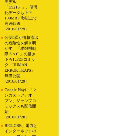
モデル
「DS216+」、暗号
化データも上下
100MB／秒以上で
高速転送
[2016/01/29]
■
公安9課が情報流出
の危険性を解き明
かす、「攻殻機動
隊 S.A.C.」の描き
下ろしPDFコミッ
ク「HUMAN-
ERROR TRAPS」
無償公開
[2016/01/29]
■
Google Playに「マ
ンガストア」オー
プン、ジャンプコ
ミックスも配信開
始
[2016/01/28]
■
BIGLOBE、電力と
インターネットの