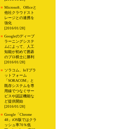
■
Microsoft、Officeと
他社クラウドスト
レージとの連携を
強化
[2016/01/28]
■
Googleのディープ
ラーニングシステ
ムによって、人工
知能が初めて囲碁
のプロ棋士に勝利
[2016/01/28]
■
ソラコム、IoTプラ
ットフォーム
「SORACOM」と
既存システムを専
用線でつなぐサー
ビスや認証機能な
ど提供開始
[2016/01/28]
■
Google「Chrome
48」iOS版ではクラ
ッシュ率70％低