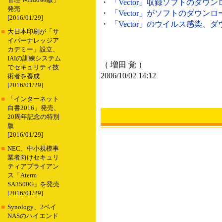
管理 Windows版」
・
「Vector」収録ソフトのダウンロ
発売
・
「Vector」がソフトのダウンロ
[2016/01/29]
・
「Vector」のウイルス感染、ダ
■
大日本印刷が「サ
イバーナレッジア
カデミー」設立、
IAIの訓練システム
（ 増田 覚 ）
でセキュリティ技
2006/10/02 14:12
術者を養成
[2016/01/29]
■
「インターネット
白書2016」発売、
20周年記念の特別
版
[2016/01/29]
■
NEC、中小規模事
業者向けセキュリ
ティアプライアン
ス「Aterm
SA3500G」を発売
[2016/01/29]
■
Synology、2ベイ
NASのハイエンド