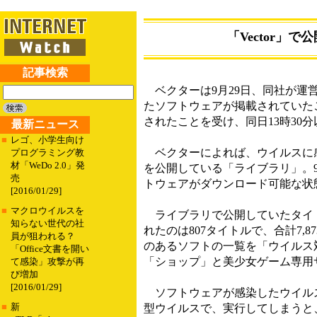
「Vector」
記事検索
ベクターは9月29日、同社が運営
たソフトウェアが掲載されていたこ
されたことを受け、同日13時30分
最新ニュース
■
レゴ、小学生向け
ベクターによれば、ウイルスに感
プログラミング教
材「WeDo 2.0」発
を公開している「ライブラリ」。9
売
トウェアがダウンロード可能な状
[2016/01/29]
■
マクロウイルスを
ライブラリで公開していたタイト
知らない世代の社
れたのは807タイトルで、合計7
員が狙われる？
のあるソフトの一覧を「ウイルス
「Office文書を開い
「ショップ」と美少女ゲーム専用サ
て感染」攻撃が再
び増加
[2016/01/29]
ソフトウェアが感染したウイルスは「W
■
新
型ウイルスで、実行してしまうと