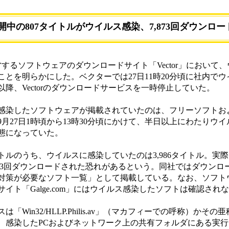
で公開中の807タイトルがウイルス感染、7,873回ダウンロー
するソフトウェアのダウンロードサイト「Vector」において
とを明らかにした。ベクターでは27日11時20分頃に社内で
以降、Vectorのダウンロードサービスを一時停止していた。
染したソフトウェアが掲載されていたのは、フリーソフトお
月27日1時頃から13時30分頃にかけて、半日以上にわたりウ
態になっていた。
ルのうち、ウイルスに感染していたのは3,986タイトル。実
,873回ダウンロードされた恐れがあるという。同社ではダウン
対策が必要なソフト一覧」として掲載している。なお、ソフト
イト「Galge.com」にはウイルス感染したソフトは確認され
in32/HLLP.Philis.av」（マカフィーでの呼称）かそ
、感染したPCおよびネットワーク上の共有フォルダにある実