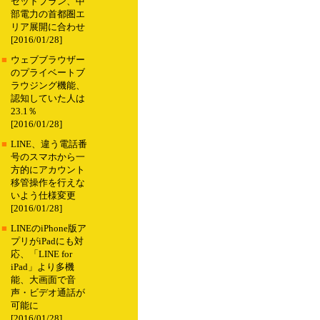
セットプラン、中
部電力の首都圏エ
リア展開に合わせ
[2016/01/28]
■
ウェブブラウザー
のプライベートブ
ラウジング機能、
認知していた人は
23.1％
[2016/01/28]
■
LINE、違う電話番
号のスマホから一
方的にアカウント
移管操作を行えな
いよう仕様変更
[2016/01/28]
■
LINEのiPhone版ア
プリがiPadにも対
応、「LINE for
iPad」より多機
能、大画面で音
声・ビデオ通話が
可能に
[2016/01/28]