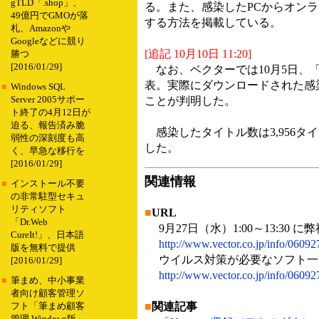
gTLD「.shop」、
る。また、感染したPCからオン
49億円でGMOが落
する方法を掲載している。
札、Amazonや
Googleなどに競り
[追記 10月10日 11:20]
勝つ
[2016/01/29]
なお、ベクターでは10月5日、「
表。実際にダウンロードされた感
■
Windows SQL
Server 2005サポー
ことが判明した。
ト終了の4月12日が
迫る、報告済み脆
感染したタイトル数は3,956タイ
弱性の深刻度も高
した。
く、早急な移行を
[2016/01/29]
関連情報
■
インストール不要
の非常駐型セキュ
リティソフト
■
URL
「Dr.Web
9月27日（水）1:00～13:3
CureIt!」、日本語
http://www.vector.co.jp/info/0609
版を無料で提供
ウイルス対策が必要なソフト一
[2016/01/29]
http://www.vector.co.jp/info/0609
■
筆まめ、中小事業
者向け顧客管理ソ
■
関連記事
フト「筆まめ顧客