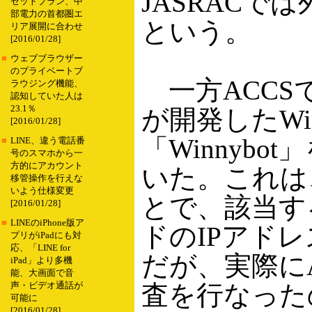
JASRAC
セットプラン、中
部電力の首都圏エ
という。
リア展開に合わせ
[2016/01/28]
■
ウェブブラウザー
のプライベートブ
一方ACCSでは6月
ラウジング機能、
認知していた人は
23.1％
が開発したWi
[2016/01/28]
「Winnyb
■
LINE、違う電話番
号のスマホから一
方的にアカウント
いた。これは
移管操作を行えな
いよう仕様変更
とで、該当す
[2016/01/28]
■
LINEのiPhone版ア
ドのIPアド
プリがiPadにも対
応、「LINE for
だが、実際にA
iPad」より多機
能、大画面で音
査を行なった
声・ビデオ通話が
可能に
[2016/01/28]