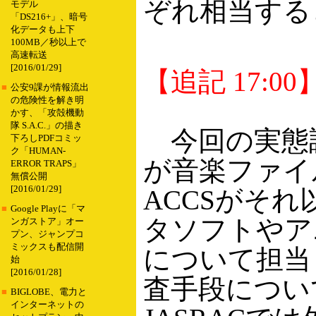
ぞれ相当する
モデル
「DS216+」、暗号
化データも上下
100MB／秒以上で
高速転送
[2016/01/29]
【追記 17:00
■
公安9課が情報流出
の危険性を解き明
かす、「攻殻機動
隊 S.A.C.」の描き
今回の実態調
下ろしPDFコミッ
ク「HUMAN-
が音楽ファイ
ERROR TRAPS」
無償公開
[2016/01/29]
ACCSがそ
■
Google Playに「マ
タソフトやア
ンガストア」オー
プン、ジャンプコ
ミックスも配信開
について担当
始
[2016/01/28]
査手段につい
■
BIGLOBE、電力と
インターネットの