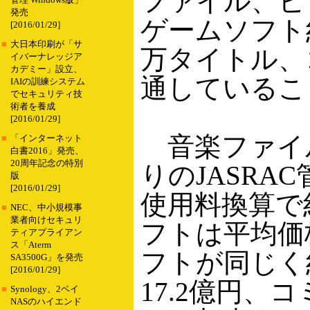
ファイル、ビ
管理 Windows版」
発売
ゲームソフト
[2016/01/29]
■
大日本印刷が「サ
万タイトル、
イバーナレッジア
カデミー」設立、
通しているこ
IAIの訓練システム
でセキュリティ技
術者を養成
[2016/01/29]
音楽ファイ
■
「インターネット
白書2016」発売、
20周年記念の特別
りのJASRA
版
[2016/01/29]
使用料換算で
■
NEC、中小規模事
業者向けセキュリ
フトは平均価
ティアプライアン
ス「Aterm
フトが同じく
SA3500G」を発売
[2016/01/29]
17.2億円、
■
Synology、2ベイ
NASのハイエンド