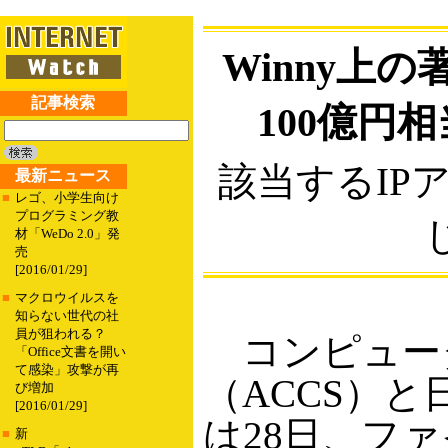
Winny上
記事検索
100億円相
該当するIP
最新ニュース
■
レゴ、小学生向け
プログラミング教
材「WeDo 2.0」発
売
[2016/01/29]
■
マクロウイルスを
知らない世代の社
員が狙われる？
コンピュー
「Office文書を開い
て感染」攻撃が再
（ACCS）と
び増加
[2016/01/29]
は28日、ファ
■
新