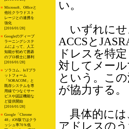
い。
■
Microsoft、Officeと
他社クラウドスト
レージとの連携を
強化
いずれにせ
[2016/01/28]
■
Googleのディープ
ACCSとJAS
ラーニングシステ
ムによって、人工
ドレスを特定
知能が初めて囲碁
のプロ棋士に勝利
対してメール
[2016/01/28]
■
ソラコム、IoTプラ
という。この活動に
ットフォーム
「SORACOM」と
が協力する。
既存システムを専
用線でつなぐサー
ビスや認証機能な
ど提供開始
[2016/01/28]
具体的には、
■
Google「Chrome
48」iOS版ではクラ
アドレスのう
ッシュ率70％低