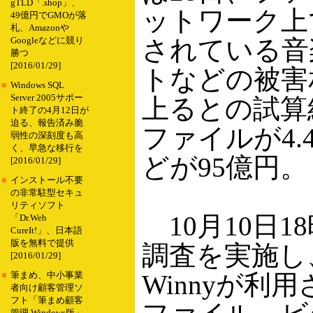
gTLD「.shop」、
ットワーク上
49億円でGMOが落
札、Amazonや
されている音
Googleなどに競り
勝つ
[2016/01/29]
トなどの被害
■
Windows SQL
Server 2005サポー
上るとの試算
ト終了の4月12日が
迫る、報告済み脆
ファイルが4
弱性の深刻度も高
く、早急な移行を
どが95億円。
[2016/01/29]
■
インストール不要
の非常駐型セキュ
リティソフト
10月10日1
「Dr.Web
CureIt!」、日本語
版を無料で提供
調査を実施し
[2016/01/29]
Winnyが利
■
筆まめ、中小事業
者向け顧客管理ソ
フト「筆まめ顧客