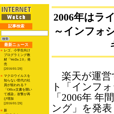
2006年は
記事検索
～インフォ
最新ニュース
■
レゴ、小学生向け
プログラミング教
材「WeDo 2.0」発
売
[2016/01/29]
楽天が運営
■
マクロウイルスを
知らない世代の社
ト「インフォ
員が狙われる？
「Office文書を開い
「2006年 
て感染」攻撃が再
び増加
[2016/01/29]
ング」を発表
■
新