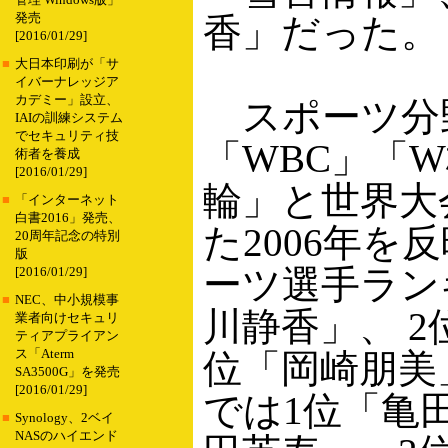
管理 Windows版」
発売
香」だった。
[2016/01/29]
■
大日本印刷が「サ
イバーナレッジア
カデミー」設立、
スポーツ分
IAIの訓練システム
でセキュリティ技
「WBC」「
術者を養成
[2016/01/29]
輪」と世界大
■
「インターネット
白書2016」発売、
た2006年を
20周年記念の特別
版
ーツ選手ラン
[2016/01/29]
■
NEC、中小規模事
川静香」、 2
業者向けセキュリ
ティアプライアン
ス「Aterm
位「岡崎朋美
SA3500G」を発売
[2016/01/29]
では1位「亀
■
Synology、2ベイ
NASのハイエンド