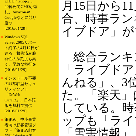
gTLD「.shop」、
月15日から1
49億円でGMOが落
札、Amazonや
合、時事ラン
Googleなどに競り
勝つ
イブドア」が
[2016/01/29]
■
Windows SQL
Server 2005サポー
ト終了の4月12日が
総合ランキ
迫る、報告済み脆
弱性の深刻度も高
く、早急な移行を
「ライブドア
[2016/01/29]
んねる」、3
■
インストール不要
の非常駐型セキュ
リティソフト
た。「楽天」
「Dr.Web
CureIt!」、日本語
している。時
版を無料で提供
[2016/01/29]
ップも「ライ
■
筆まめ、中小事業
者向け顧客管理ソ
「雪害情報」
フト「筆まめ顧客