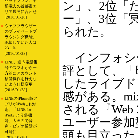
セットプラン、中
ン」、2位「
部電力の首都圏エ
リア展開に合わせ
ー」、3位「
[2016/01/28]
■
ウェブブラウザー
られた。
のプライベートブ
ラウジング機能、
認知していた人は
23.1％
インフォシー
[2016/01/28]
■
LINE、違う電話番
評として、「
号のスマホから一
方的にアカウント
移管操作を行えな
したライブド
いよう仕様変更
[2016/01/28]
感がある。mix
■
LINEのiPhone版ア
プリがiPadにも対
される『Web
応、「LINE for
iPad」より多機
ユーザー参加
能、大画面で音
声・ビデオ通話が
頭も目立った
可能に
[2016/01/28]