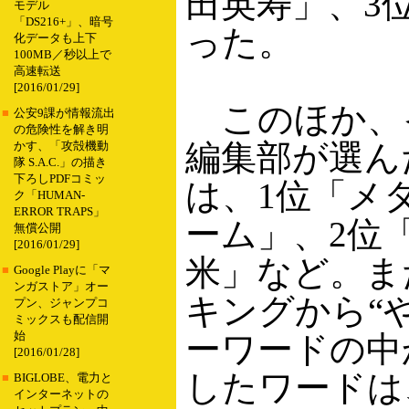
田英寿」、3
モデル
「DS216+」、暗号
った。
化データも上下
100MB／秒以上で
高速転送
[2016/01/29]
このほか、
■
公安9課が情報流出
の危険性を解き明
編集部が選ん
かす、「攻殻機動
隊 S.A.C.」の描き
下ろしPDFコミッ
は、1位「メ
ク「HUMAN-
ERROR TRAPS」
ーム」、2位「
無償公開
[2016/01/29]
米」など。ま
■
Google Playに「マ
ンガストア」オー
キングから“
プン、ジャンプコ
ミックスも配信開
始
ーワードの中
[2016/01/28]
したワードは
■
BIGLOBE、電力と
インターネットの