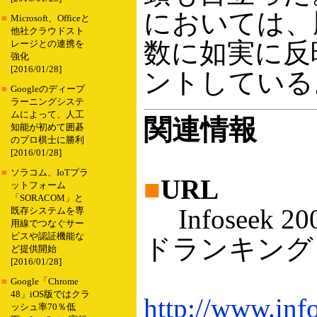
においては、
■
Microsoft、Officeと
他社クラウドスト
数に如実に反
レージとの連携を
強化
[2016/01/28]
ントしている
■
Googleのディープ
ラーニングシステ
ムによって、人工
関連情報
知能が初めて囲碁
のプロ棋士に勝利
[2016/01/28]
■
ソラコム、IoTプラ
■
URL
ットフォーム
「SORACOM」と
Infoseek 
既存システムを専
用線でつなぐサー
ビスや認証機能な
ドランキング
ど提供開始
[2016/01/28]
■
Google「Chrome
48」iOS版ではクラ
http://www.inf
ッシュ率70％低