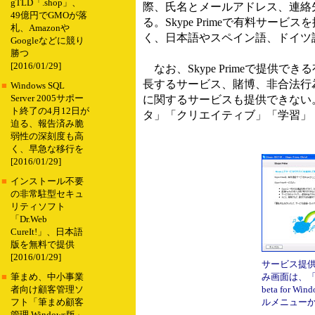
gTLD「.shop」、
際、氏名とメールアドレス、連絡先
49億円でGMOが落
る。Skype Primeで有料サ
札、Amazonや
く、日本語やスペイン語、ドイツ
Googleなどに競り
勝つ
[2016/01/29]
なお、Skype Primeで提
長するサービス、賭博、非合法行
■
Windows SQL
Server 2005サポー
に関するサービスも提供できない
ト終了の4月12日が
タ」「クリエイティブ」「学習」
迫る、報告済み脆
弱性の深刻度も高
く、早急な移行を
[2016/01/29]
■
インストール不要
の非常駐型セキュ
リティソフト
「Dr.Web
CureIt!」、日本語
版を無料で提供
[2016/01/29]
サービス提
み画面は、「Sk
■
筆まめ、中小事業
beta for W
者向け顧客管理ソ
ルメニュー
フト「筆まめ顧客