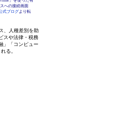
e Prime」を使った有
スへの接続画面
pe公式ブログ
より転
ビス、人種差別を助
ビスや法律・税務
融」「コンピュー
される。