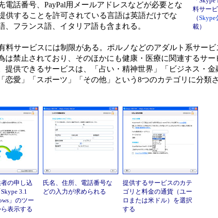
「Skyp
電話番号、PayPal用メールアドレスなどが必要とな
料サービ
ービスを提供することを許可されている言語は英語だけでな
（
Sky
語、フランス語、イタリア語も含まれる。
載）
供できる有料サービスには制限がある。ポルノなどのアダルト系サー
為は禁止されており、そのほかにも健康・医療に関連するサー
。提供できるサービスは、「占い・精神世界」「ビジネス・金
「恋愛」「スポーツ」「その他」という8つのカテゴリに分類
供者の申し込
氏名、住所、電話番号な
提供するサービスのカテ
ype 3.1
どの入力が求められる
ゴリと料金の通貨（ユー
indows」のツー
ロまたは米ドル）を選択
から表示する
する