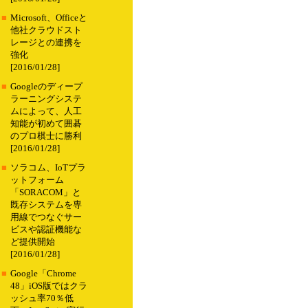
■
Microsoft、Officeと
他社クラウドスト
レージとの連携を
強化
[2016/01/28]
■
Googleのディープ
ラーニングシステ
ムによって、人工
知能が初めて囲碁
のプロ棋士に勝利
[2016/01/28]
■
ソラコム、IoTプラ
ットフォーム
「SORACOM」と
既存システムを専
用線でつなぐサー
ビスや認証機能な
ど提供開始
[2016/01/28]
■
Google「Chrome
48」iOS版ではクラ
ッシュ率70％低