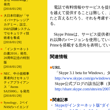
管理 Windows版」
発売
電話で有料情報やサービスを提供
[2016/01/29]
を越えて提供することは難しく、
■
大日本印刷が「サ
たと言えるだろう。それを考慮すると
イバーナレッジア
る。
カデミー」設立、
IAIの訓練システム
でセキュリティ技
Skype Primeは、サービス提供者側と
術者を養成
れ以降のバージョンを使用している
[2016/01/29]
Primeを搭載する意向を表明して
■
「インターネット
白書2016」発売、
関連情報
20周年記念の特別
版
[2016/01/29]
■
URL
「Skype 3.1 beta for Wind
■
NEC、中小規模事
http://www.skype.com/go/windows
業者向けセキュリ
ティアプライアン
Skype公式ブログの該当記事（
ス「Aterm
http://share.skype.com/sites/en/20
SA3500G」を発売
[2016/01/29]
■
関連記事
■
Synology、2ベイ
・
Skypeがインターネット版“ダイヤ
NASのハイエンド