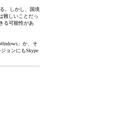
る。しかし、国境
は難しいことだっ
できる可能性があ
Windows」か、そ
ョンにもSkype