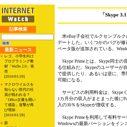
「Skype 3
記事検索
米eBay子会社でルクセンブルクのSkype
デートした。いくつかのバグが修正さ
ベータ版が追加されている。Window
最新ニュース
■
レゴ、小学生向け
Skype Primeとは、Skyp
プログラミング教
材「WeDo 2.0」発
る仕組みだ。Skypeのユーザー
売
で提供したり、あるいは逆に、専門家
[2016/01/29]
可能になる。
■
マクロウイルスを
知らない世代の社
サービスの利用料金は、Skype 
員が狙われる？
1カ月分の収入がまとまった後にP
「Office文書を開い
入の30％をSkypeが徴収する。
て感染」攻撃が再
び増加
[2016/01/29]
Skype Primeを利用して有料サービ
■
新
Windowsの最新バーションを