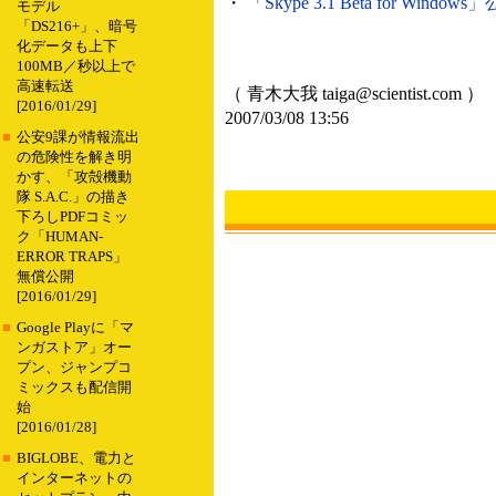
・
「Skype 3.1 Beta for W
モデル
「DS216+」、暗号
化データも上下
100MB／秒以上で
高速転送
（ 青木大我 taiga@scientist.com ）
[2016/01/29]
2007/03/08 13:56
■
公安9課が情報流出
の危険性を解き明
かす、「攻殻機動
隊 S.A.C.」の描き
下ろしPDFコミッ
ク「HUMAN-
ERROR TRAPS」
無償公開
[2016/01/29]
■
Google Playに「マ
ンガストア」オー
プン、ジャンプコ
ミックスも配信開
始
[2016/01/28]
■
BIGLOBE、電力と
インターネットの