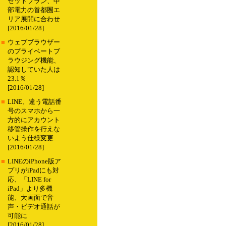
セットプラン、中
部電力の首都圏エ
リア展開に合わせ
[2016/01/28]
■
ウェブブラウザー
のプライベートブ
ラウジング機能、
認知していた人は
23.1％
[2016/01/28]
■
LINE、違う電話番
号のスマホから一
方的にアカウント
移管操作を行えな
いよう仕様変更
[2016/01/28]
■
LINEのiPhone版ア
プリがiPadにも対
応、「LINE for
iPad」より多機
能、大画面で音
声・ビデオ通話が
可能に
[2016/01/28]