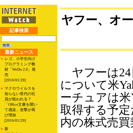
ヤフー、オー
記事検索
最新ニュース
■
レゴ、小学生向け
プログラミング教
ヤフーは24
材「WeDo 2.0」発
売
[2016/01/29]
について米Y
■
マクロウイルスを
ーチュアは米Y
知らない世代の社
員が狙われる？
「Office文書を開い
取得する予定
て感染」攻撃が再
び増加
内の株式売買
[2016/01/29]
■
新