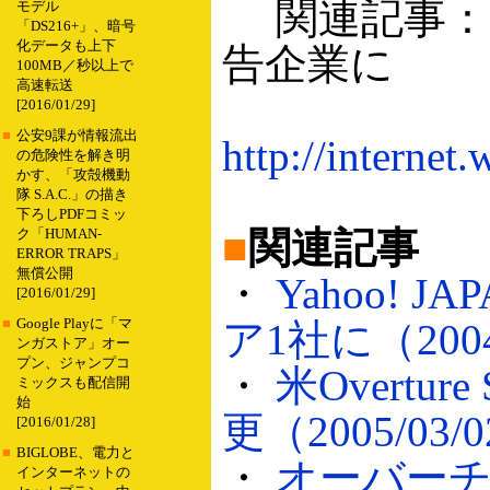
関連記事：米Y
モデル
「DS216+」、暗号
化データも上下
告企業に
100MB／秒以上で
高速転送
[2016/01/29]
■
公安9課が情報流出
http://internet
の危険性を解き明
かす、「攻殻機動
隊 S.A.C.」の描き
下ろしPDFコミッ
■
関連記事
ク「HUMAN-
ERROR TRAPS」
無償公開
・
Yahoo!
[2016/01/29]
■
Google Playに「マ
ア1社に（2004
ンガストア」オー
プン、ジャンプコ
・
米Overture 
ミックスも配信開
始
更（2005/03/
[2016/01/28]
■
BIGLOBE、電力と
・
オーバー
インターネットの