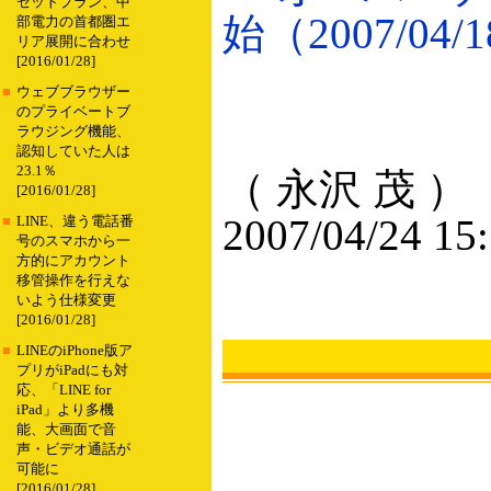
セットプラン、中
始（2007/04/
部電力の首都圏エ
リア展開に合わせ
[2016/01/28]
■
ウェブブラウザー
のプライベートブ
ラウジング機能、
認知していた人は
23.1％
（ 永沢 茂 ）
[2016/01/28]
2007/04/24 15
■
LINE、違う電話番
号のスマホから一
方的にアカウント
移管操作を行えな
いよう仕様変更
[2016/01/28]
■
LINEのiPhone版ア
プリがiPadにも対
応、「LINE for
iPad」より多機
能、大画面で音
声・ビデオ通話が
可能に
[2016/01/28]