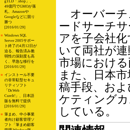
gTLD「.shop」、
49億円でGMOが落
オーバーチュ
札、Amazonや
Googleなどに競り
ードサーチサ
勝つ
[2016/01/29]
アを子会社化
■
Windows SQL
Server 2005サポー
ト終了の4月12日が
いて両社が連
迫る、報告済み脆
弱性の深刻度も高
市場における
く、早急な移行を
[2016/01/29]
また、日本市
■
インストール不要
の非常駐型セキュ
稿手段、およ
リティソフト
「Dr.Web
ケティングカ
CureIt!」、日本語
版を無料で提供
[2016/01/29]
している。
■
筆まめ、中小事業
者向け顧客管理ソ
フト「筆まめ顧客