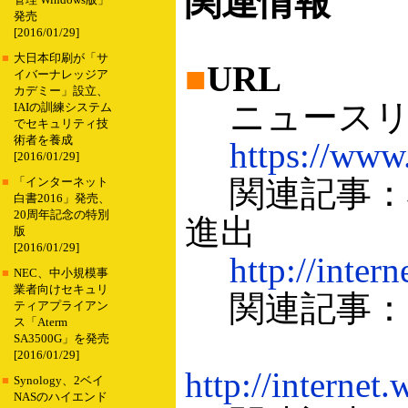
関連情報
管理 Windows版」
発売
[2016/01/29]
■
大日本印刷が「サ
■
URL
イバーナレッジア
カデミー」設立、
ニュースリリ
IAIの訓練システム
でセキュリティ技
術者を養成
https://www
[2016/01/29]
関連記事：検
■
「インターネット
白書2016」発売、
20周年記念の特別
進出
版
[2016/01/29]
http://inter
■
NEC、中小規模事
業者向けセキュリ
関連記事：
ティアプライアン
ス「Aterm
SA3500G」を発売
[2016/01/29]
http://internet
■
Synology、2ベイ
NASのハイエンド