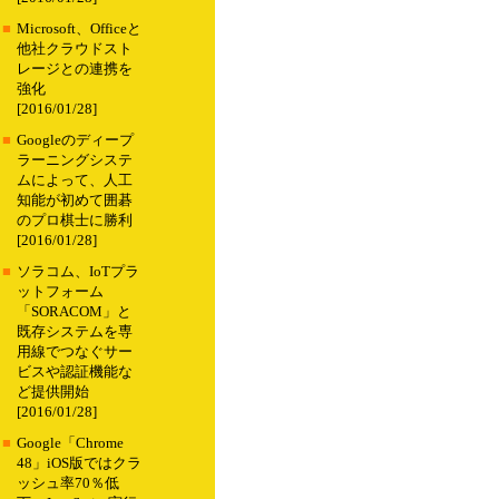
■
Microsoft、Officeと
他社クラウドスト
レージとの連携を
強化
[2016/01/28]
■
Googleのディープ
ラーニングシステ
ムによって、人工
知能が初めて囲碁
のプロ棋士に勝利
[2016/01/28]
■
ソラコム、IoTプラ
ットフォーム
「SORACOM」と
既存システムを専
用線でつなぐサー
ビスや認証機能な
ど提供開始
[2016/01/28]
■
Google「Chrome
48」iOS版ではクラ
ッシュ率70％低