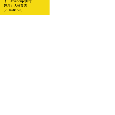
下、JavaScript実行
速度も大幅改善
[2016/01/28]