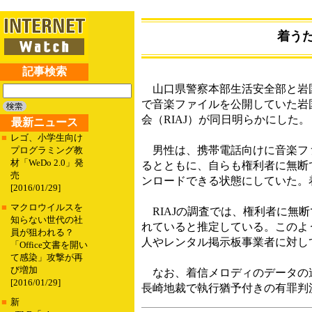
着う
記事検索
山口県警察本部生活安全部と岩国
で音楽ファイルを公開していた岩
会（RIAJ）が同日明らかにした。
最新ニュース
■
レゴ、小学生向け
男性は、携帯電話向けに音楽ファ
プログラミング教
材「WeDo 2.0」発
るとともに、自らも権利者に無断で倖田
売
ンロードできる状態にしていた。
[2016/01/29]
■
マクロウイルスを
RIAJの調査では、権利者に無断
知らない世代の社
れていると推定している。このよ
員が狙われる？
人やレンタル掲示板事業者に対し
「Office文書を開い
て感染」攻撃が再
び増加
なお、着信メロディのデータの違法
[2016/01/29]
長崎地裁で執行猶予付きの有罪判
■
新