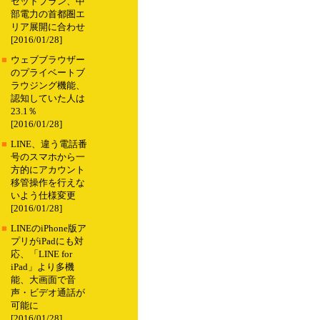
セットプラン、中
部電力の首都圏エ
リア展開に合わせ
[2016/01/28]
■
ウェブブラウザー
のプライベートブ
ラウジング機能、
認知していた人は
23.1％
[2016/01/28]
■
LINE、違う電話番
号のスマホから一
方的にアカウント
移管操作を行えな
いよう仕様変更
[2016/01/28]
■
LINEのiPhone版ア
プリがiPadにも対
応、「LINE for
iPad」より多機
能、大画面で音
声・ビデオ通話が
可能に
[2016/01/28]