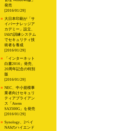
管理 Windows版」
発売
[2016/01/29]
■
大日本印刷が「サ
イバーナレッジア
カデミー」設立、
IAIの訓練システム
でセキュリティ技
術者を養成
[2016/01/29]
■
「インターネット
白書2016」発売、
20周年記念の特別
版
[2016/01/29]
■
NEC、中小規模事
業者向けセキュリ
ティアプライアン
ス「Aterm
SA3500G」を発売
[2016/01/29]
■
Synology、2ベイ
NASのハイエンド