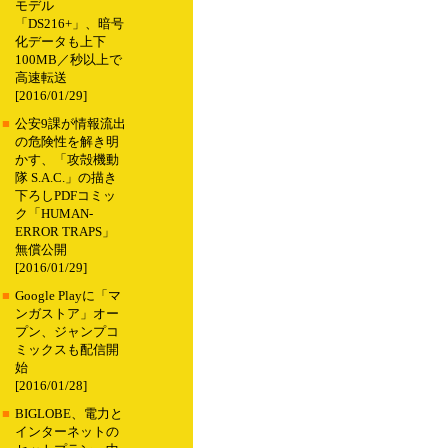
モデル
「DS216+」、暗号
化データも上下
100MB／秒以上で
高速転送
[2016/01/29]
■
公安9課が情報流出
の危険性を解き明
かす、「攻殻機動
隊 S.A.C.」の描き
下ろしPDFコミッ
ク「HUMAN-
ERROR TRAPS」
無償公開
[2016/01/29]
■
Google Playに「マ
ンガストア」オー
プン、ジャンプコ
ミックスも配信開
始
[2016/01/28]
■
BIGLOBE、電力と
インターネットの