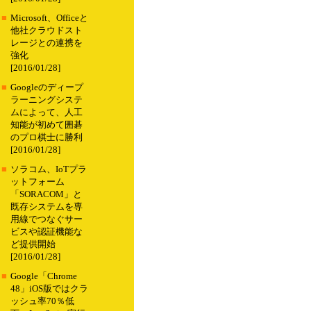
■
Microsoft、Officeと
他社クラウドスト
レージとの連携を
強化
[2016/01/28]
■
Googleのディープ
ラーニングシステ
ムによって、人工
知能が初めて囲碁
のプロ棋士に勝利
[2016/01/28]
■
ソラコム、IoTプラ
ットフォーム
「SORACOM」と
既存システムを専
用線でつなぐサー
ビスや認証機能な
ど提供開始
[2016/01/28]
■
Google「Chrome
48」iOS版ではクラ
ッシュ率70％低