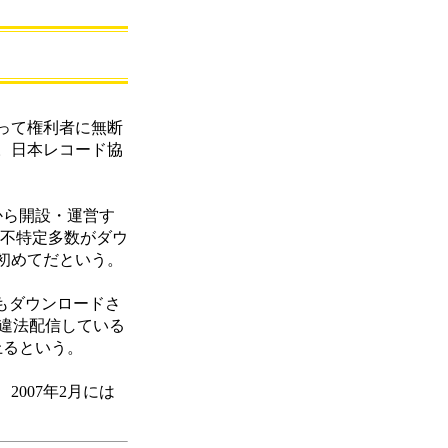
って権利者に無断
。日本レコード協
から開設・運営す
し、不特定多数がダウ
初めてだという。
件もダウンロードさ
を違法配信している
上るという。
007年2月には