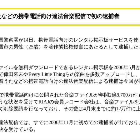
たなどの携帯電話向け違法音楽配信で初の逮捕者
警察署が14日、携帯電話向けのレンタル掲示板サービスを使
国市の男性（25歳）を著作隣接権侵害にあたるとして逮捕した
イルを無料ダウンロードできるレンタル掲示板を2006年5月
來未やEvery Little Thingらの楽曲を多数アップロード
着うたなどの携帯電話向けの違法音楽配信による逮捕は今回が
で携帯電話向けに公開された音楽ファイルが年間2億8,700万
うな状況を受けてRIAJの会員レコード会社は、音楽ファイル
て削除要請を行なっており、その数は4月末までに約12万件に
配信では、すでに2006年11月に初めての逮捕者が出ており、2
決を受けている。