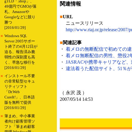
gTLD「.shop」、
関連情報
49億円でGMOが落
札、Amazonや
■
URL
Googleなどに競り
勝つ
ニュースリリース
[2016/01/29]
http://www.riaj.or.jp/release/2007/
■
Windows SQL
Server 2005サポー
■
関連記事
ト終了の4月12日が
・
着メロの無断配信で初めての逮捕者
迫る、報告済み脆
・
着メロ無断配信の男性、懲役2年・
弱性の深刻度も高
・
JASRACや携帯キャリアなど、違
く、早急な移行を
[2016/01/29]
・
違法着うた配信サイト、51％が「利
■
インストール不要
の非常駐型セキュ
リティソフト
「Dr.Web
（ 永沢 茂 ）
CureIt!」、日本語
2007/05/14 14:53
版を無料で提供
[2016/01/29]
■
筆まめ、中小事業
者向け顧客管理ソ
フト「筆まめ顧客