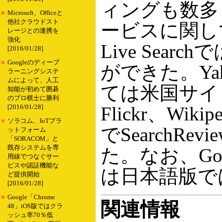
ィングも数多くあ
■
Microsoft、Officeと
他社クラウドスト
ービスに関しても
レージとの連携を
強化
Live Sea
[2016/01/28]
■
Googleのディープ
ができた。Yah
ラーニングシステ
ムによって、人工
ては米国サイ
知能が初めて囲碁
のプロ棋士に勝利
Flickr、Wik
[2016/01/28]
■
ソラコム、IoTプラ
でSearchR
ットフォーム
「SORACOM」と
既存システムを専
た。なお、Googl
用線でつなぐサー
ビスや認証機能な
は日本語版で
ど提供開始
[2016/01/28]
■
Google「Chrome
関連情報
48」iOS版ではクラ
ッシュ率70％低