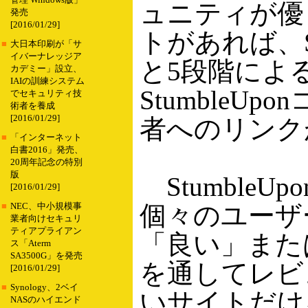
管理 Windows版」
ュニティが優
発売
[2016/01/29]
トがあれば、St
■
大日本印刷が「サ
イバーナレッジア
と5段階によ
カデミー」設立、
IAIの訓練システム
StumbleU
でセキュリティ技
術者を養成
[2016/01/29]
者へのリンク
■
「インターネット
白書2016」発売、
20周年記念の特別
版
Stumble
[2016/01/29]
個々のユーザ
■
NEC、中小規模事
業者向けセキュリ
ティアプライアン
「良い」また
ス「Aterm
SA3500G」を発売
を通してレビ
[2016/01/29]
■
Synology、2ベイ
いサイトだけ
NASのハイエンド