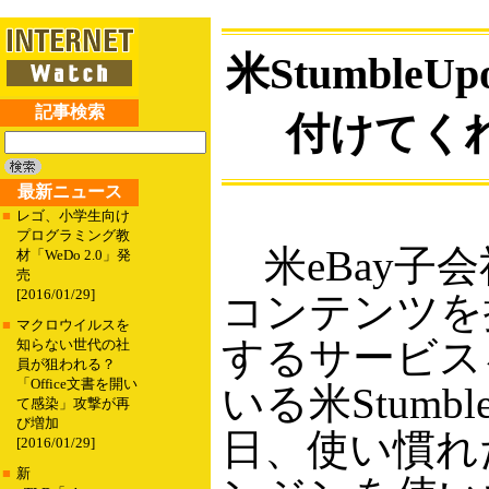
米Stumbl
記事検索
付けてく
最新ニュース
■
レゴ、小学生向け
プログラミング教
米eBay子
材「WeDo 2.0」発
売
[2016/01/29]
コンテンツを
■
マクロウイルスを
するサービス
知らない世代の社
員が狙われる？
「Office文書を開い
いる米Stumbl
て感染」攻撃が再
び増加
日、使い慣れ
[2016/01/29]
■
新