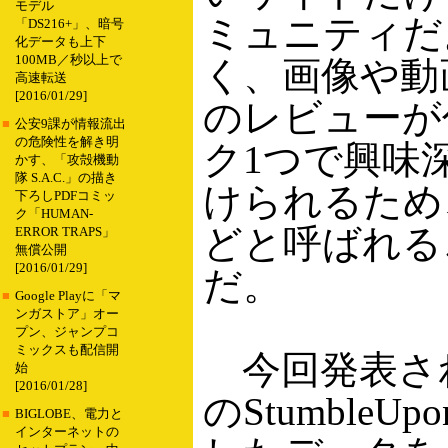
モデル
ミュニティだ
「DS216+」、暗号
化データも上下
100MB／秒以上で
く、画像や動
高速転送
[2016/01/29]
のレビューが
■
公安9課が情報流出
の危険性を解き明
ク1つで興味
かす、「攻殻機動
隊 S.A.C.」の描き
けられるため
下ろしPDFコミッ
ク「HUMAN-
どと呼ばれる
ERROR TRAPS」
無償公開
[2016/01/29]
だ。
■
Google Playに「マ
ンガストア」オー
プン、ジャンプコ
ミックスも配信開
今回発表されたS
始
[2016/01/28]
のStumble
■
BIGLOBE、電力と
インターネットの