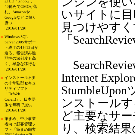
ンジンを使い
gTLD「.shop」、
49億円でGMOが落
いサイトに目
札、Amazonや
Googleなどに競り
見つけやすく
勝つ
[2016/01/29]
「SearchRe
■
Windows SQL
Server 2005サポー
ト終了の4月12日が
迫る、報告済み脆
弱性の深刻度も高
SearchRe
く、早急な移行を
[2016/01/29]
Internet Exp
■
インストール不要
の非常駐型セキュ
StumbleU
リティソフト
「Dr.Web
ンストールする
CureIt!」、日本語
版を無料で提供
[2016/01/29]
ど主要なサー
■
筆まめ、中小事業
り、検索結果の中
者向け顧客管理ソ
フト「筆まめ顧客