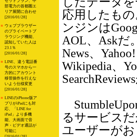
したデータを
セットプラン、中
部電力の首都圏エ
応用したもの
リア展開に合わせ
[2016/01/28]
ンジンはGoogl
■
ウェブブラウザー
のプライベートブ
AOL、Askだ
ラウジング機能、
認知していた人は
23.1％
News、Yahoo!
[2016/01/28]
Wikipedia
■
LINE、違う電話番
号のスマホから一
方的にアカウント
SearchRev
移管操作を行えな
いよう仕様変更
[2016/01/28]
■
LINEのiPhone版ア
Stumble
プリがiPadにも対
応、「LINE for
るサービスだ
iPad」より多機
能、大画面で音
声・ビデオ通話が
ユーザーがお
可能に
[2016/01/28]