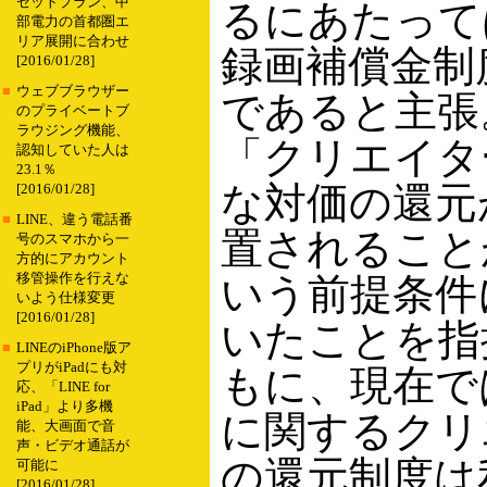
セットプラン、中
るにあたって
部電力の首都圏エ
リア展開に合わせ
録画補償金制
[2016/01/28]
■
ウェブブラウザー
であると主張。
のプライベートブ
ラウジング機能、
「クリエイタ
認知していた人は
23.1％
な対価の還元
[2016/01/28]
■
LINE、違う電話番
置されること
号のスマホから一
方的にアカウント
移管操作を行えな
いう前提条件
いよう仕様変更
[2016/01/28]
いたことを指
■
LINEのiPhone版ア
プリがiPadにも対
もに、現在で
応、「LINE for
iPad」より多機
に関するクリ
能、大画面で音
声・ビデオ通話が
の還元制度は
可能に
[2016/01/28]