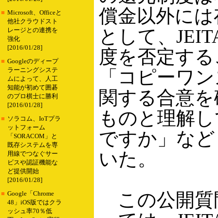
償金以外には
■
Microsoft、Officeと
他社クラウドスト
として、JEI
レージとの連携を
強化
[2016/01/28]
度を否定する
■
Googleのディープ
ラーニングシステ
「コピーワン
ムによって、人工
知能が初めて囲碁
関する合意を
のプロ棋士に勝利
[2016/01/28]
ものと理解し
■
ソラコム、IoTプラ
ットフォーム
ですか」など
「SORACOM」と
既存システムを専
いた。
用線でつなぐサー
ビスや認証機能な
ど提供開始
[2016/01/28]
この公開質
■
Google「Chrome
48」iOS版ではクラ
ッシュ率70％低