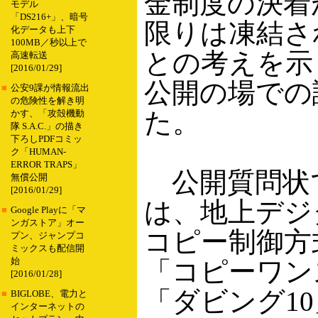
金制度の決着
モデル
「DS216+」、暗号
限りは凍結さ
化データも上下
100MB／秒以上で
との考えを示
高速転送
[2016/01/29]
公開の場での
■
公安9課が情報流出
の危険性を解き明
た。
かす、「攻殻機動
隊 S.A.C.」の描き
下ろしPDFコミッ
ク「HUMAN-
ERROR TRAPS」
公開質問状
無償公開
[2016/01/29]
は、地上デジ
■
Google Playに「マ
ンガストア」オー
コピー制御方
プン、ジャンプコ
ミックスも配信開
始
「コピーワン
[2016/01/28]
「ダビング1
■
BIGLOBE、電力と
インターネットの