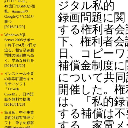
gTLD「.shop」、
ジタル私的
49億円でGMOが落
札、Amazonや
録画問題に関
Googleなどに競り
勝つ
する権利者会
[2016/01/29]
■
Windows SQL
下、権利者会
Server 2005サポー
ト終了の4月12日が
日、コピーワ
迫る、報告済み脆
弱性の深刻度も高
く、早急な移行を
補償金制度に
[2016/01/29]
について共同
■
インストール不要
の非常駐型セキュ
リティソフト
開催した。権
「Dr.Web
CureIt!」、日本語
は、「私的録
版を無料で提供
[2016/01/29]
する補償は不
■
筆まめ、中小事業
者向け顧客管理ソ
する、家電メ
フト「筆まめ顧客