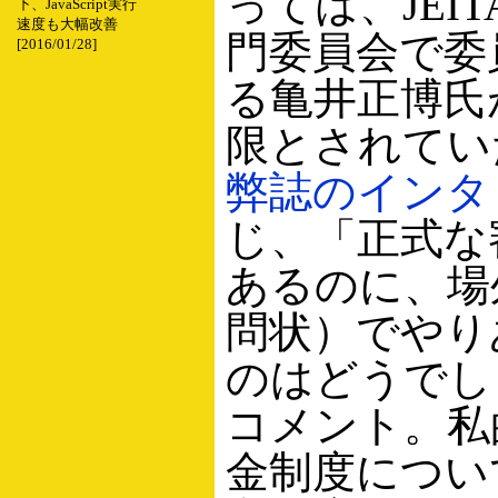
っては、JEI
下、JavaScript実行
速度も大幅改善
門委員会で委
[2016/01/28]
る亀井正博氏
限とされてい
弊誌のインタ
じ、「正式な
あるのに、場
問状）でやり
のはどうでし
コメント。私
金制度につい