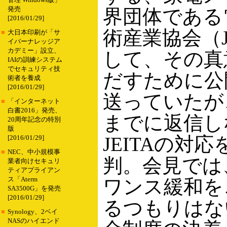
管理 Windows版」
発売
界団体である
[2016/01/29]
術産業協会（J
■
大日本印刷が「サ
イバーナレッジア
カデミー」設立、
して、その真
IAIの訓練システム
でセキュリティ技
だすために公
術者を養成
[2016/01/29]
送っていたが
■
「インターネット
白書2016」発売、
までに返信し
20周年記念の特別
版
JEITAの対
[2016/01/29]
■
NEC、中小規模事
判。会見では
業者向けセキュリ
ティアプライアン
ス「Aterm
ワンス緩和を
SA3500G」を発売
[2016/01/29]
るつもりはな
■
Synology、2ベイ
NASのハイエンド