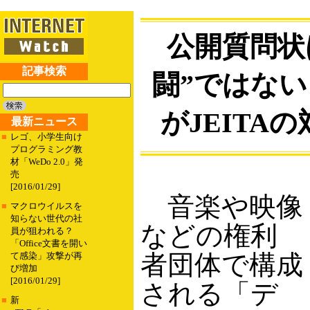
公開質問状
記事検索
闘”ではな
がJEITA
最新ニュース
■
レゴ、小学生向け
プログラミング教
材「WeDo 2.0」発
売
[2016/01/29]
音楽や映像
■
マクロウイルスを
知らない世代の社
などの権利
員が狙われる？
「Office文書を開い
者団体で構成
て感染」攻撃が再
び増加
[2016/01/29]
される「デ
■
新