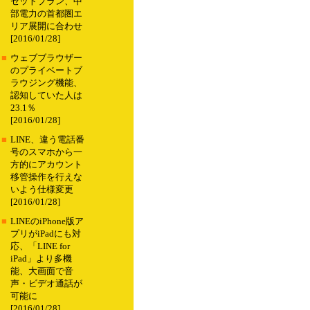
セットプラン、中
部電力の首都圏エ
リア展開に合わせ
[2016/01/28]
■
ウェブブラウザー
のプライベートブ
ラウジング機能、
認知していた人は
23.1％
[2016/01/28]
■
LINE、違う電話番
号のスマホから一
方的にアカウント
移管操作を行えな
いよう仕様変更
[2016/01/28]
■
LINEのiPhone版ア
プリがiPadにも対
応、「LINE for
iPad」より多機
能、大画面で音
声・ビデオ通話が
可能に
[2016/01/28]