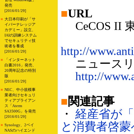
管理 Windows版」
発売
■
URL
[2016/01/29]
■
大日本印刷が「サ
CeCOS II
イバーナレッジア
カデミー」設立、
IAIの訓練システム
でセキュリティ技
術者を養成
http://www.ant
[2016/01/29]
ニュースリ
■
「インターネット
白書2016」発売、
20周年記念の特別
http://www.
版
[2016/01/29]
■
NEC、中小規模事
業者向けセキュリ
■
関連記事
ティアプライアン
ス「Aterm
・
経産省が
SA3500G」を発売
[2016/01/29]
と消費者啓蒙へ（
■
Synology、2ベイ
NASのハイエンド