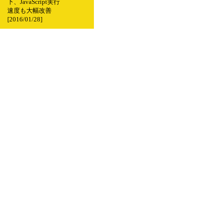
下、JavaScript実行
速度も大幅改善
[2016/01/28]