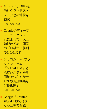
■
Microsoft、Officeと
他社クラウドスト
レージとの連携を
強化
[2016/01/28]
■
Googleのディープ
ラーニングシステ
ムによって、人工
知能が初めて囲碁
のプロ棋士に勝利
[2016/01/28]
■
ソラコム、IoTプラ
ットフォーム
「SORACOM」と
既存システムを専
用線でつなぐサー
ビスや認証機能な
ど提供開始
[2016/01/28]
■
Google「Chrome
48」iOS版ではクラ
ッシュ率70％低