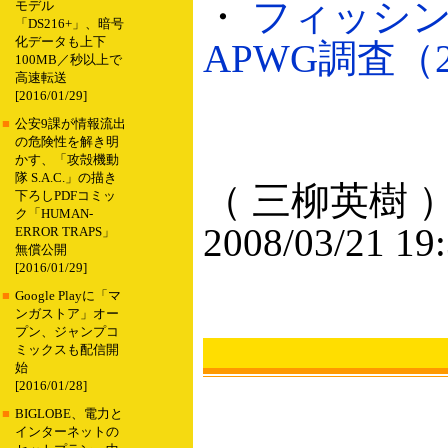
・
フィッシ
モデル
「DS216+」、暗号
化データも上下
APWG調査（20
100MB／秒以上で
高速転送
[2016/01/29]
■
公安9課が情報流出
の危険性を解き明
かす、「攻殻機動
隊 S.A.C.」の描き
（ 三柳英樹 
下ろしPDFコミッ
ク「HUMAN-
2008/03/21 19
ERROR TRAPS」
無償公開
[2016/01/29]
■
Google Playに「マ
ンガストア」オー
プン、ジャンプコ
ミックスも配信開
始
[2016/01/28]
■
BIGLOBE、電力と
インターネットの