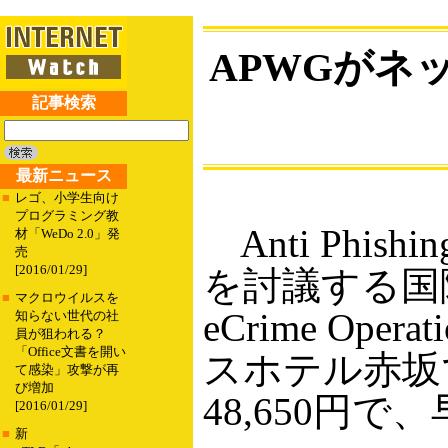
APWGがネッ
記事検索
最新ニュース
■
レゴ、小学生向け
プログラミング教
Anti Phis
材「WeDo 2.0」発
売
[2016/01/29]
を討議する国際カ
■
マクロウイルスを
eCrime Op
知らない世代の社
員が狙われる？
「Office文書を開い
スホテル赤坂
て感染」攻撃が再
び増加
48,650円で
[2016/01/29]
■
新