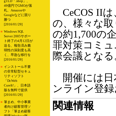
gTLD「.shop」、
49億円でGMOが落
CeCOS 
札、Amazonや
Googleなどに競り
の、様々な取
勝つ
[2016/01/29]
の約1,70
■
Windows SQL
Server 2005サポー
ト終了の4月12日が
罪対策コミュ
迫る、報告済み脆
弱性の深刻度も高
際会議となる
く、早急な移行を
[2016/01/29]
■
インストール不要
の非常駐型セキュ
開催には日
リティソフト
「Dr.Web
ンライン登録
CureIt!」、日本語
版を無料で提供
[2016/01/29]
関連情報
■
筆まめ、中小事業
者向け顧客管理ソ
フト「筆まめ顧客