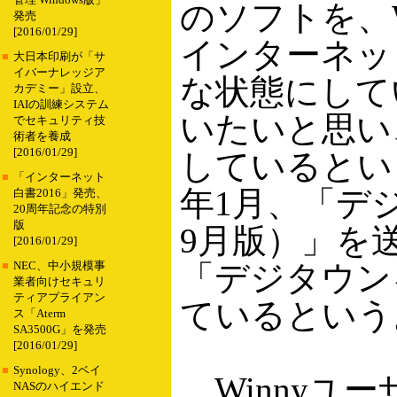
管理 Windows版」
のソフトを、
発売
[2016/01/29]
インターネッ
■
大日本印刷が「サ
イバーナレッジア
な状態にして
カデミー」設立、
IAIの訓練システム
いたいと思い
でセキュリティ技
術者を養成
[2016/01/29]
しているとい
■
「インターネット
年1月、「デジ
白書2016」発売、
20周年記念の特別
版
9月版）」を
[2016/01/29]
「デジタウン
■
NEC、中小規模事
業者向けセキュリ
ティアプライアン
ているという
ス「Aterm
SA3500G」を発売
[2016/01/29]
■
Synology、2ベイ
Winnyユ
NASのハイエンド