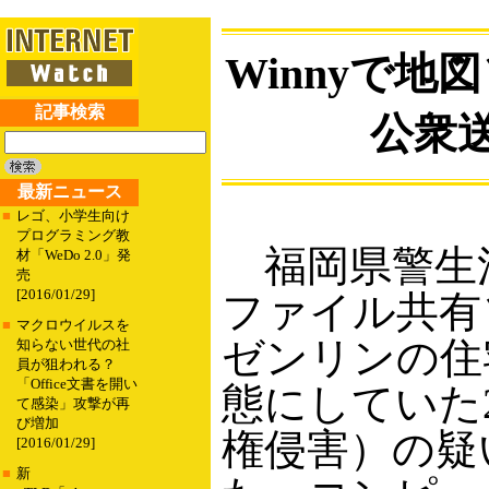
Winnyで
記事検索
公衆
最新ニュース
■
レゴ、小学生向け
プログラミング教
福岡県警生活
材「WeDo 2.0」発
売
[2016/01/29]
ファイル共有
■
マクロウイルスを
ゼンリンの住
知らない世代の社
員が狙われる？
「Office文書を開い
態にしていた
て感染」攻撃が再
び増加
権侵害）の疑
[2016/01/29]
■
新