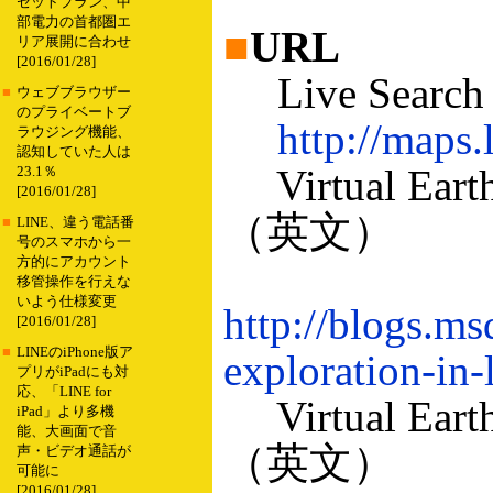
セットプラン、中
部電力の首都圏エ
■
URL
リア展開に合わせ
[2016/01/28]
Live Search
■
ウェブブラウザー
のプライベートブ
http://maps.
ラウジング機能、
認知していた人は
Virtual
23.1％
[2016/01/28]
（英文）
■
LINE、違う電話番
号のスマホから一
方的にアカウント
移管操作を行えな
いよう仕様変更
http://blogs.m
[2016/01/28]
■
LINEのiPhone版ア
exploration-in-
プリがiPadにも対
応、「LINE for
Virtual
iPad」より多機
能、大画面で音
（英文）
声・ビデオ通話が
可能に
[2016/01/28]