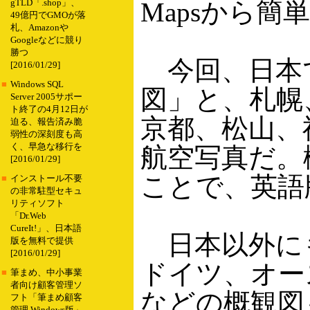
Mapsから
gTLD「.shop」、
49億円でGMOが落
札、Amazonや
Googleなどに競り
勝つ
今回、日本
[2016/01/29]
■
Windows SQL
図」と、札幌
Server 2005サポー
ト終了の4月12日が
京都、松山、
迫る、報告済み脆
弱性の深刻度も高
く、早急な移行を
航空写真だ。
[2016/01/29]
ことで、英語版で
■
インストール不要
の非常駐型セキュ
リティソフト
「Dr.Web
CureIt!」、日本語
日本以外に
版を無料で提供
[2016/01/29]
ドイツ、オー
■
筆まめ、中小事業
者向け顧客管理ソ
などの概観図も
フト「筆まめ顧客