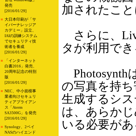
管理 Windows版」
加されたこと
発売
[2016/01/29]
■
大日本印刷が「サ
イバーナレッジア
カデミー」設立、
さらに、Live 
IAIの訓練システム
でセキュリティ技
タが利用でき
術者を養成
[2016/01/29]
■
「インターネット
白書2016」発売、
Photosy
20周年記念の特別
版
の写真を持ち
[2016/01/29]
■
NEC、中小規模事
生成するシステ
業者向けセキュリ
ティアプライアン
は、あらかじめ「
ス「Aterm
SA3500G」を発売
[2016/01/29]
いる必要があ
■
Synology、2ベイ
NASのハイエンド