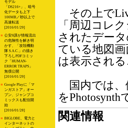
モデル
「DS216+」、暗号
その上でLive
化データも上下
100MB／秒以上で
「周辺コレク
高速転送
[2016/01/29]
されたデータの
■
公安9課が情報流出
の危険性を解き明
ている地図画面
かす、「攻殻機動
隊 S.A.C.」の描き
下ろしPDFコミッ
は表示される
ク「HUMAN-
ERROR TRAPS」
無償公開
[2016/01/29]
国内では、
■
Google Playに「マ
ンガストア」オー
をPhotosy
プン、ジャンプコ
ミックスも配信開
始
[2016/01/28]
関連情報
■
BIGLOBE、電力と
インターネットの