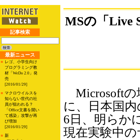
MSの「Liv
記事検索
最新ニュース
■
レゴ、小学生向け
プログラミング教
材「WeDo 2.0」発
売
[2016/01/29]
Microsoft
■
マクロウイルスを
知らない世代の社
に、日本国内
員が狙われる？
「Office文書を開い
6日、明らか
て感染」攻撃が再
び増加
[2016/01/29]
現在実験中のサー
■
新