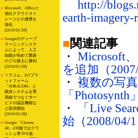
http://blogs
■
Microsoft、Officeと
earth-imagery-
他社クラウドスト
レージとの連携を
強化
[2016/01/28]
■
Googleのディープ
■
関連記事
ラーニングシステ
ムによって、人工
・
Microso
知能が初めて囲碁
のプロ棋士に勝利
を追加（2007/
[2016/01/28]
■
ソラコム、IoTプラ
・
複数の写真
ットフォーム
「SORACOM」と
「Photosynt
既存システムを専
用線でつなぐサー
ビスや認証機能な
・
「Live 
ど提供開始
[2016/01/28]
始（2008/04/
■
Google「Chrome
48」iOS版ではクラ
ッシュ率70％低