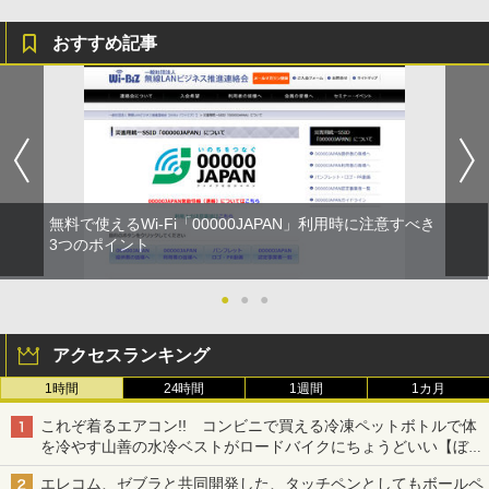
おすすめ記事
無料で使えるWi-Fi「00000JAPAN」利用時に注意すべき
3つのポイント
●
●
●
アクセスランキング
1時間
24時間
1週間
1カ月
これぞ着るエアコン!! コンビニで買える冷凍ペットボトルで体
を冷やす山善の水冷ベストがロードバイクにちょうどいい【ぼっ
ち・ざ・ろーど！その14】【空いた時間でなにしてる？】
エレコム、ゼブラと共同開発した、タッチペンとしてもボールペ