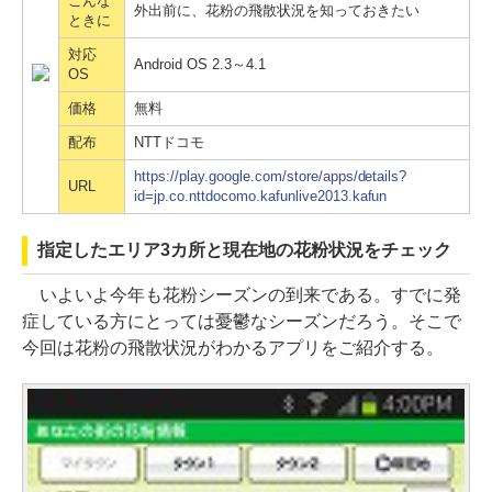
こんな
外出前に、花粉の飛散状況を知っておきたい
ときに
対応
Android OS 2.3～4.1
OS
価格
無料
配布
NTTドコモ
https://play.google.com/store/apps/details?
URL
id=jp.co.nttdocomo.kafunlive2013.kafun
指定したエリア3カ所と現在地の花粉状況をチェック
いよいよ今年も花粉シーズンの到来である。すでに発
症している方にとっては憂鬱なシーズンだろう。そこで
今回は花粉の飛散状況がわかるアプリをご紹介する。