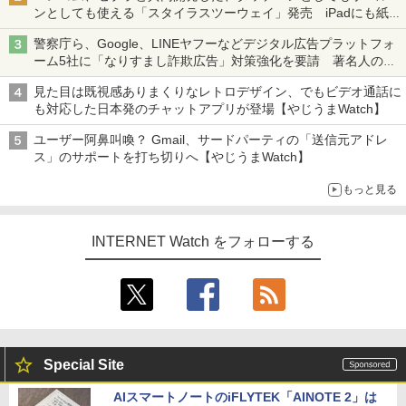
ンとしても使える「スタイラスツーウェイ」発売 iPadにも紙に
も、持ち替えずに書き込める
警察庁ら、Google、LINEヤフーなどデジタル広告プラットフォ
ーム5社に「なりすまし詐欺広告」対策強化を要請 著名人の写
真や映像を使った投資詐欺などへの対策として
見た目は既視感ありまくりなレトロデザイン、でもビデオ通話に
も対応した日本発のチャットアプリが登場【やじうまWatch】
ユーザー阿鼻叫喚？ Gmail、サードパーティの「送信元アドレ
ス」のサポートを打ち切りへ【やじうまWatch】
もっと見る
INTERNET Watch をフォローする
Special Site
AIスマートノートのiFLYTEK「AINOTE 2」は