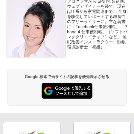
プログラマからISPの営業企画、
ウェブデザイナーを経て、現在
はIT系から家電関連まで、 全身
を駆使してレポートする雑食性
のフリーライターに。主な著書
に「Facebook仕事便利帳」「iP
hone 4 仕事便利帳」（ソフトバ
ンククリエイティブ）など。 睡
眠改善インストラクター、睡眠
環境診断士（初級）。
Google 検索で当サイトの記事を優先表示させる