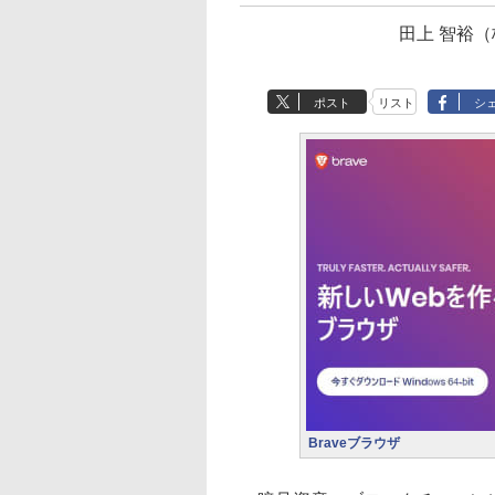
田上 智裕（
ポスト
リスト
シ
Braveブラウザ