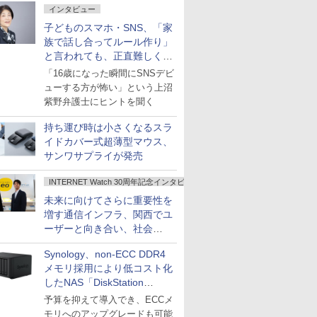
インタビュー
子どものスマホ・SNS、「家
族で話し合ってルール作り」
と言われても、正直難しくな
いですか？
「16歳になった瞬間にSNSデビ
ューする方が怖い」という上沼
紫野弁護士にヒントを聞く
持ち運び時は小さくなるスラ
イドカバー式超薄型マウス、
サンワサプライが発売
INTERNET Watch 30周年記念インタビュー
未来に向けてさらに重要性を
増す通信インフラ、関西でユ
ーザーと向き合い、社会
の“あたらしい”を起動し続け
Synology、non-ECC DDR4
る～オプテージ
メモリ採用により低コスト化
したNAS「DiskStation
neo+」シリーズ
予算を抑えて導入でき、ECCメ
モリへのアップグレードも可能