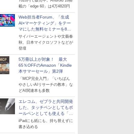
7820円で販売中。Android 16搭
載の「edge 60」は4万4820円
Web担当者Forum、「生成
AI×マーケティング」をテー
マにした無料セミナーを8月
27日にオンライン開催
サイバーエージェントや文藝春
秋、日本マイクロソフトなどが
登壇
5万冊以上が対象！ 最大
65％OFFのAmazon「Kindle
本サマーセール」第2弾
「MCP完全入門」「いちばん
やさしいAIリサーチの教本」な
どAI関連本も多数
エレコム、ゼブラと共同開発
した、タッチペンとしてもボ
ールペンとしても使える「ス
タイラスツーウェイ」発売
iPadにも紙にも、持ち替えずに
書き込める