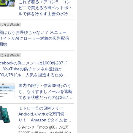
これぞ着るエアコン!! コン
ビニで買える冷凍ペットボト
ルで体を冷やす山善の水冷ベ
ストがロードバイクにちょう
じうまWatch
どいい【ぼっち・ざ・ろー
ど！その14】
類はもうお呼びじゃない？ 米ニュー
サイトがAIクローラー対象の広告配信
開始
じうまWatch
acebookの偽コメントは1000件287ド
、YouTubeの偽チャンネル登録は
000人78ドル…人気を捏造するための
格リストが公開中
国内の銀行・信金386行のう
ち、なりすましメールを遮断
できる状態だったのは26.7％
にとどまる～GMOブランド
モトローラのSIMフリー
セキュリティ調査
Androidスマホが2万円切
り！ Amazonでタイムセー
ル
6.9インチ「moto g06」が1万