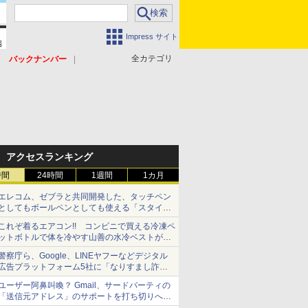
Impress サイト
全カテゴリ
バックナンバー
アクセスランキング
時間
24時間
1週間
1カ月
エレコム、ゼブラと共同開発した、タッチペン
としてもボールペンとしても使える「スタイラ
スツーウェイ」発売 iPadにも紙にも、持ち替
これぞ着るエアコン!! コンビニで買える冷凍ペ
えずに書き込める
ットボトルで体を冷やす山善の水冷ベストがロ
ードバイクにちょうどいい【ぼっち・ざ・ろー
警察庁ら、Google、LINEヤフーなどデジタル
ど！その14】【空いた時間でなにしてる？】
広告プラットフォーム5社に「なりすまし詐欺
広告」対策強化を要請 著名人の写真や映像を
ユーザー阿鼻叫喚？ Gmail、サードパーティの
使った投資詐欺などへの対策として
「送信元アドレス」のサポートを打ち切りへ
【やじうまWatch】