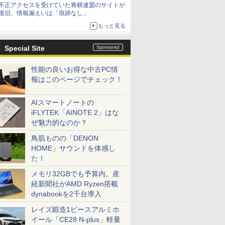
不正アクセスを受けていた将棋連盟のサイトが
復旧、情報漏えいは「痕跡なし」
もっと見る
Special Site
性能の良いお得な中古PC情
報はこのページでチェック！
AIスマートノートの
iFLYTEK「AINOTE 2」はな
ぜ魅力的なのか？
鳥肌ものの「DENON
HOME」サウンドを体感し
た！
メモリ32GBでも予算内。産
経新聞社がAMD Ryzen搭載
dynabookを2千台導入
レイズ鍛造1ピースアルミホ
イール「CE28 N-plus」軽量