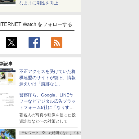
なままに剛性を向上
NTERNET Watch をフォローする
新記事
不正アクセスを受けていた将
棋連盟のサイトが復旧、情報
漏えいは「痕跡なし」
警察庁ら、Google、LINEヤ
フーなどデジタル広告プラッ
トフォーム5社に「なりすま
し詐欺広告」対策強化を要請
著名人の写真や映像を使った投
資詐欺などへの対策として
テレワーク、空いた時間でなにしてる？