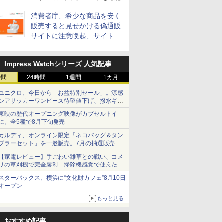
消費者庁、希少な商品を安く
販売すると見せかける偽通販
サイトに注意喚起、サイト名
とドメイン名を公表
Impress Watchシリーズ 人気記事
時間
24時間
1週間
1カ月
ユニクロ、今日から「お盆特別セール」。涼感
シアサッカーワンピース待望値下げ、撥水ギア
ショーツは1990円に
東映の歴代オープニング映像がカプセルトイ
に。全5種で8月下旬発売
カルディ、オンライン限定「ネコバッグ＆タン
ブラーセット」を一般販売。7月の抽選販売の
当選無効分
【家電レビュー】手ごわい雑草との戦い、コメ
リの草刈機で完全勝利 掃除機感覚で使えた
スターバックス、横浜に“文化財カフェ”8月10日
オープン
もっと見る
おすすめ記事