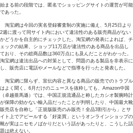
始まる前の段階では、匿名でショッピングサイトの運営が可能
であった。
淘宝網は今回の実名登録審査制の実施に備え、5月25日より
2週に渡って同サイト内において違法性のある販売商品がない
かどうかを自主的にチェックした。淘宝網の発表によれば、チ
ェックの結果、ショップ11万店が違法性のある商品を出品し
ており、その総商品数は360万点にも及んだことがわかった。
淘宝網は違法出品への対策として、問題のある製品を非表示に
し、販売店に電話やメールなどで指導を行ったと発表した。
淘宝網に限らず、宣伝内容と異なる商品の販売でのトラブル
はよく聞く。6月だけのニュースを抜粋しても、Amazon中国
（卓越亜馬遜）では、中国正規流通品と称したカシオ製腕時計
が保障の効かない輸入品だったことが判明したり、中国最大靴
販売店を自称し「正規版販売のみ販売！全品3割引から」とサ
イト上でアピールする「好楽買」というオンラインショップの
靴が実はニセモノばかりだという話があったりと、こうした話
題は絶えない。