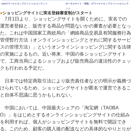
cntvのワールドカップスペシャルコンテンツ
ポータルサイト「捜狐」のワールドカップスペシャルコンテ
ンツ
●
ショッピングサイトに実名登録審査制がスタート
7月1日より、ショッピングサイトを開くために、実名での
運営者登録と、販売する商品が問題ないかの審査が必要となっ
た。これは中国国家工商総局の「網絡商品交易及有関服務行為
管理暫行方法（オンラインショッピングとそれに関するサービ
スの管理方法）」というオンラインショッピングに関する法律
の実施によるもの。近い将来、中国の各ショッピングサイト
で、工商当局によるショップおよび販売商品の違法性のチェッ
クも行われる予定だ。
日本では特定商取引法により販売責任者などの明示が義務づ
けられているため、ショッピングサイトが匿名で運営できるこ
と自体不思議に思うかもしれない。
中国においては、中国最大シェアの「淘宝網（TAOBA
O）」をはじめとするオンラインショッピングサイトの仕組み
を利用すれば、個人がショッピングサイトを無料で開設でき
る。このため、顧客の購入後の配送などの具体的なやりとりが