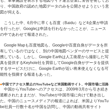
も、軍事施設を表示する地図サイト運営企業に警告を発してお
り、中国政府の認めた地図データのみを公開させようという意
図が伺える。
こうした中、6月中に早くも百度（Baidu）など4企業が申請
を行ったが、Googleは申請を行わなかったことが、ニュース
の中であわせて報道された。
Google Mapも百度地図も、Googleや百度自身がデータを所
有しているのではなく、別の中国地図ベンダーのサービスと提
携している。しかし、Google Earthは人工衛星から撮影した写
真を提供するKeyhole社を買収してGoogle自身がデータを提供
するサービスだけに、Google Earthが近い将来使えなくなる可
能性を指摘する報道もあった。
●
中国でアクセス禁止のYouTubeなど米国動画サイト、中国市場に活路
中国からYouTubeへのアクセスは、2009年3月から引き続き
遮断されたままだが、YouTubeが中国市場に向けて動き出し
た。中国のニュースメディアの報道によれば、米国よりYouTu
be社員一行数十名が中国を訪問し、中国の動画共有サイト