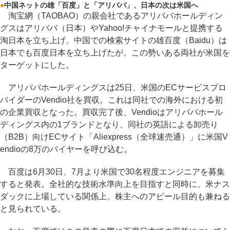
●
中国ネットの雄「百度」と「アリババ」、日本の次は米国へ
淘宝網（TAOBAO）の親会社であるアリババホールディン
グスはアリババ（日本）やYahoo!チャイナモールと提携する
淘日本を立ち上げ、中国での検索サイトの雄百度（Baidu）は
日本でも百度日本を立ち上げたが、この勢いある両社が米国を
ターゲットにした。
アリババホールディングスは25日、米国のECサービスプロ
バイダーのVendio社を買収。これは同社での海外における初
の企業買収となった。買収完了後、Vendioはアリババホール
ディングス内の1ブランドとなり、同社の英語による卸売り
（B2B）向けECサイト「Aliexpress（全球速売通）」に米国V
endioの8万のバイヤーを呼び込む。
百度は6月30日、7月より米国で30名程度エンジニアを募集
すると発表。全社的な技術水準向上を目指すと同時に、米ナス
ダックに上場している関係上、株主へのアピール目的も兼ねる
と見られている。