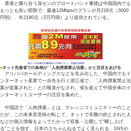
香港と隣り合う深センのブロードバンド事情は中国国内でも
もっとも良い部類で、最速12Mbpsのプランが月218元（3000
円弱）、年2180元（3万円弱）より提供されている。
深センの出稼ぎ労働者向けの2Mプラン。月額約1200円
●
ネット先進省での条例が「人肉捜索禁止法案」かと注目をあびる
アリババホールディングスなどを生み出した、中国内でもイ
ンターネット産業で一歩先を行く浙江省で、「人肉捜索禁止法
案が提案された」との報道がなされ、省を超えて中国全体のイ
ンターネットユーザーの注目を集めた。
中国語で「人肉捜索」とは、ナレッジコミュニティーのこと
だが、この本来音意味が転じて、ネットで非難の的とされた人
などの個人情報をよってたかって収集・公開して“晒し上げ
る”ことを指す。日本の２ちゃんねるでよく見られる、SNSや