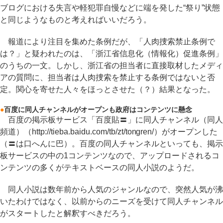
ブログにおける失言や軽犯罪自慢などに端を発した“祭り”状態
と同じようなものと考えればいいだろう。
報道により注目を集めた条例だが、「人肉捜索禁止条例で
は？」と疑われたのは、「浙江省信息化（情報化）促進条例」
のうちの一文。しかし、浙江省の担当者に直接取材したメディ
アの質問に、担当者は人肉捜索を禁止する条例ではないと否
定。関心を寄せた人々をほっとさせた（？）結果となった。
●
百度に同人チャンネルがオープンも政府はコンテンツに懸念
百度の掲示板サービス「百度貼〓」に同人チャンネル（同人
頻道）（http://tieba.baidu.com/tb/zt/tongren/）がオープンした
（〓は口へんに巴）。百度の同人チャンネルといっても、掲示
板サービスの中の1コンテンツなので、アップロードされるコ
ンテンツの多くがテキストベースの同人小説のようだ。
同人小説は数年前から人気のジャンルなので、突然人気が沸
いたわけではなく、以前からのニーズを受けて同人チャンネル
がスタートしたと解釈すべきだろう。