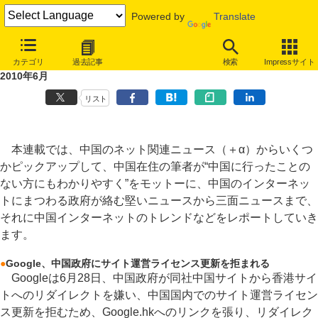
Powered by
Translate
山谷剛史のマンスリー・チャイナネット事件簿
カテゴリ
過去記事
検索
Impressサイト
Google、中国政府にサイト運営ライセンス更新を拒まれる ほか～
2010年6月
リスト
本連載では、中国のネット関連ニュース（＋α）からいくつ
かピックアップして、中国在住の筆者が“中国に行ったことの
ない方にもわかりやすく”をモットーに、中国のインターネッ
トにまつわる政府が絡む堅いニュースから三面ニュースまで、
それに中国インターネットのトレンドなどをレポートしていき
ます。
●
Google、中国政府にサイト運営ライセンス更新を拒まれる
Googleは6月28日、中国政府が同社中国サイトから香港サイ
トへのリダイレクトを嫌い、中国国内でのサイト運営ライセン
ス更新を拒むため、Google.hkへのリンクを張り、リダイレク