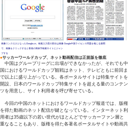
画像リンクだけとなったGoogle.cn。検索入力窓の部分は画像
Google中国ライセンス問題を報じる新聞
で、画像をクリックすると香港の簡体字検索サイトにジャン
プする
●
サッカーワールドカップ、ネット動画配信は正規版を徹底
中国はグループリーグに出場ができなかったが、それでも中
国におけるワールドカップ観戦はネット、テレビともに前回ま
で以上に盛り上がっている。各ポータルサイトは特集サイトを
開設、日本のワールドカップ特集サイトを超える量のコンテン
ツを用意し、サイト利用者を呼び寄せている。
今回の中国のネットにおけるワールドカップ報道では、版権
を得た動画のネット配信が鍵となっている。インターネット利
用者は35歳以下の若い世代がほとんどでサッカーファン層と
重なることもあり、版権を得た各著名ポータルサイトや動画共