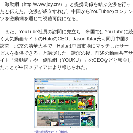
「激動網（http://www.joy.cn/）」と提携関係を結ぶ交渉を行っ
たと伝えた。交渉が成立すれば、中国からYouTubeのコンテン
ツを激動網を通じて視聴可能になる。
また、YouTube社員の訪問に先立ち、米国ではYouTubeに続
く人気動画サイトのHuluのCEO、Jason Kilar氏も同月中国を
訪問。北京の清華大学で「Huluは中国市場にマッチしたサー
ビスを提供できる」と講演した。講演の後、前述の動画共有サ
イト「激動網」や「優酷網（YOUKU）」のCEOなどと密会し
たことが中国メディアにより報じられた。
中国の動画共有サイト「激動網」