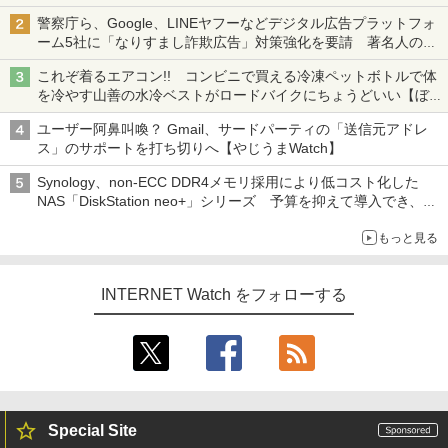
も、持ち替えずに書き込める
警察庁ら、Google、LINEヤフーなどデジタル広告プラットフォ
ーム5社に「なりすまし詐欺広告」対策強化を要請 著名人の写
真や映像を使った投資詐欺などへの対策として
これぞ着るエアコン!! コンビニで買える冷凍ペットボトルで体
を冷やす山善の水冷ベストがロードバイクにちょうどいい【ぼっ
ち・ざ・ろーど！その14】【空いた時間でなにしてる？】
ユーザー阿鼻叫喚？ Gmail、サードパーティの「送信元アドレ
ス」のサポートを打ち切りへ【やじうまWatch】
Synology、non-ECC DDR4メモリ採用により低コスト化した
NAS「DiskStation neo+」シリーズ 予算を抑えて導入でき、
ECCメモリへのアップグレードも可能
もっと見る
INTERNET Watch をフォローする
Special Site