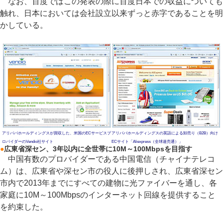
なお、百度ではこの発表の際に百度日本での収益についても
触れ、日本においては会社設立以来ずっと赤字であることを明
かしている。
アリババホールディングスが買収した、米国のECサービスプ
アリババホールディングスの英語による卸売り（B2B）向け
ロバイダーのVendio社サイト
ECサイト「Aliexpress（全球速売通）」
●
広東省深セン、3年以内に全世帯に10M～100Mbpsを目指す
中国有数のプロバイダーである中国電信（チャイナテレコ
ム）は、広東省や深セン市の役人に後押しされ、広東省深セン
市内で2013年までにすべての建物に光ファイバーを通し、各
家庭に10M～100Mbpsのインターネット回線を提供すること
を約束した。