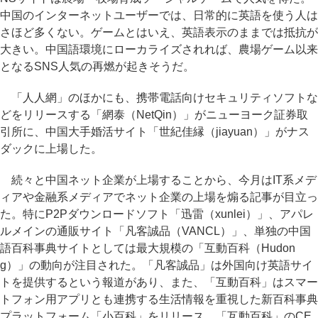
中国のインターネットユーザーでは、日常的に英語を使う人は
さほど多くない。ゲームとはいえ、英語表示のままでは抵抗が
大きい。中国語環境にローカライズされれば、農場ゲーム以来
となるSNS人気の再燃が起きそうだ。
「人人網」のほかにも、携帯電話向けセキュリティソフトな
どをリリースする「網泰（NetQin）」がニューヨーク証券取
引所に、中国大手婚活サイト「世紀佳縁（jiayuan）」がナス
ダックに上場した。
続々と中国ネット企業が上場することから、今月はIT系メデ
ィアや金融系メディアでネット企業の上場を煽る記事が目立っ
た。特にP2Pダウンロードソフト「迅雷（xunlei）」、アパレ
ルメインの通販サイト「凡客誠品（VANCL）」、単独の中国
語百科事典サイトとしては最大規模の「互動百科（Hudon
g）」の動向が注目された。「凡客誠品」は外国向け英語サイ
トを提供するという報道があり、また、「互動百科」はスマー
トフォン用アプリとも連携する生活情報を重視した新百科事典
プラットフォーム「小百科」をリリース。「互動百科」のCE