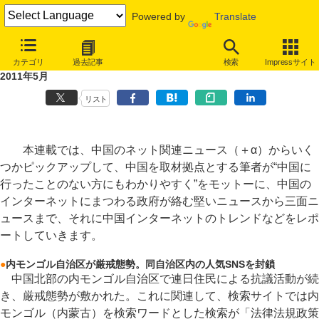
Powered by
Translate
山谷剛史のマンスリー・チャイナネット事件簿
カテゴリ
過去記事
検索
Impressサイト
内モンゴル自治区が厳戒態勢。同自治区内の人気SNSを封鎖 ほか～
2011年5月
リスト
本連載では、中国のネット関連ニュース（＋α）からいく
つかピックアップして、中国を取材拠点とする筆者が“中国に
行ったことのない方にもわかりやすく”をモットーに、中国の
インターネットにまつわる政府が絡む堅いニュースから三面ニ
ュースまで、それに中国インターネットのトレンドなどをレポ
ートしていきます。
●
内モンゴル自治区が厳戒態勢。同自治区内の人気SNSを封鎖
中国北部の内モンゴル自治区で連日住民による抗議活動が続
き、厳戒態勢が敷かれた。これに関連して、検索サイトでは内
モンゴル（内蒙古）を検索ワードとした検索が「法律法規政策