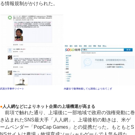
る情報規制がかけられた。
武漢大学事件ツイート
内蒙古で微博検索しても国情により出てこず
●
人人網などによりネット企業の上場機運が高まる
前項で触れた通り、上場後に一部地域で政府の強権発動に巻
き込まれたSNS最大手「人人網」。上場後初の動きは、米ゲ
ームベンダー「PopCap Games」との提携だった。もともとS
NSサイトは農場・牧場育成ソーシャルゲームで人気を得た。