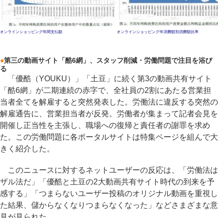
オンラインショッピング年間支払額
オンラインショッピング年消費額別消費額比率
●
第三の動画サイト「酷6網」、スタッフ削減・労働問題で注目を浴び
る
「優酷（YOUKU）」「土豆」に続く第3の動画共有サイト
「酷6網」が二期連続の赤字で、全社員の2割にあたる営業担
当者全てを解雇すると突然発表した。労働法に違反する突然の
解雇通告に、営業担当者が反発。労働者が集まって記者会見を
開催し正当性を主張し、職場への復帰と責任者の謝罪を求め
た。この労働問題に各ポータルサイトは特集ページを組んで大
きく紹介した。
このニュースに対するネットユーザーの反応は、「労働法は
ザル法だ」「優酷と土豆の2大動画共有サイト時代の到来を予
感する」「つまらないユーザー投稿のオリジナル動画を重視し
た結果、儲からなくなりつまらなくなった」などさまざまな意
見が見られた。