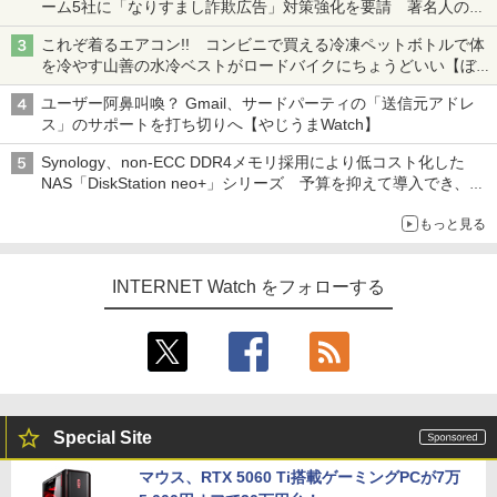
ーム5社に「なりすまし詐欺広告」対策強化を要請 著名人の写
真や映像を使った投資詐欺などへの対策として
これぞ着るエアコン!! コンビニで買える冷凍ペットボトルで体
を冷やす山善の水冷ベストがロードバイクにちょうどいい【ぼっ
ち・ざ・ろーど！その14】【空いた時間でなにしてる？】
ユーザー阿鼻叫喚？ Gmail、サードパーティの「送信元アドレ
ス」のサポートを打ち切りへ【やじうまWatch】
Synology、non-ECC DDR4メモリ採用により低コスト化した
NAS「DiskStation neo+」シリーズ 予算を抑えて導入でき、
ECCメモリへのアップグレードも可能
もっと見る
INTERNET Watch をフォローする
Special Site
マウス、RTX 5060 Ti搭載ゲーミングPCが7万