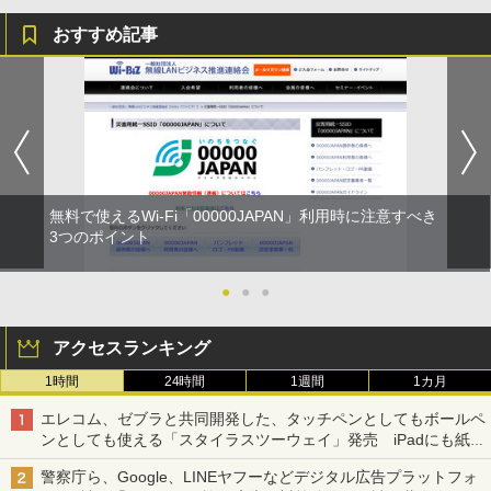
おすすめ記事
無料で使えるWi-Fi「00000JAPAN」利用時に注意すべき
3つのポイント
●
●
●
アクセスランキング
1時間
24時間
1週間
1カ月
エレコム、ゼブラと共同開発した、タッチペンとしてもボールペ
ンとしても使える「スタイラスツーウェイ」発売 iPadにも紙に
も、持ち替えずに書き込める
警察庁ら、Google、LINEヤフーなどデジタル広告プラットフォ