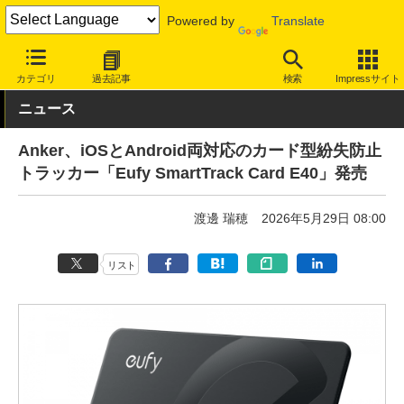
Powered by
Translate
INTERNET Watch
ハードウェア
ガジェット
カテゴリ
過去記事
検索
Impressサイト
ニュース
Anker、iOSとAndroid両対応のカード型紛失防止
トラッカー「Eufy SmartTrack Card E40」発売
渡邊 瑞穂
2026年5月29日 08:00
リスト