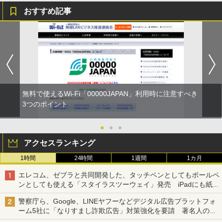
おすすめ記事
無料で使えるWi-Fi「00000JAPAN」利用時に注意すべき
3つのポイント
●
●
●
アクセスランキング
1時間
24時間
1週間
1カ月
エレコム、ゼブラと共同開発した、タッチペンとしてもボールペ
ンとしても使える「スタイラスツーウェイ」発売 iPadにも紙に
も、持ち替えずに書き込める
警察庁ら、Google、LINEヤフーなどデジタル広告プラットフォ
ーム5社に「なりすまし詐欺広告」対策強化を要請 著名人の写
真や映像を使った投資詐欺などへの対策として