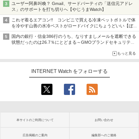
ユーザー阿鼻叫喚？ Gmail、サードパーティの「送信元アドレ
ス」のサポートを打ち切りへ【やじうまWatch】
これぞ着るエアコン!! コンビニで買える冷凍ペットボトルで体
を冷やす山善の水冷ベストがロードバイクにちょうどいい【ぼっ
ち・ざ・ろーど！その14】【空いた時間でなにしてる？】
国内の銀行・信金386行のうち、なりすましメールを遮断できる
状態だったのは26.7％にとどまる～GMOブランドセキュリティ
調査
もっと見る
INTERNET Watch をフォローする
本サイトのご利用について
お問い合わせ
広告掲載のご案内
編集部へのご連絡