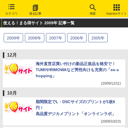
カテゴリ
過去記事
検索
Impressサイト
使える！まる得サイト 2009年 記事一覧
2009
年
2008
年
2007
年
2006
年
2005
年
12月
海外直営店買い付けの新品正規品を格安で！
TUMIやRIMOWAなど男性向けも充実の「ee-s
hopping」
(2009/12/11)
10月
期間限定でL・DSCサイズのプリントが1枚6
円！
高品質デジカメプリント「オンラインラボ」
(2009/10/23)