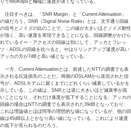
りで480Kbpsと極端に速度が遅くなっている。
注目すべきは、「SNR Margin」と「Current Attenuation」
の値だろう。SNR（Signal Noise Ratio）とは、文字通り回線
の信号とノイズの比のことで、この値が大きいほどノイズ耐性
が強く、高い速度を実現できることになる。回線調整がかけら
れているイー・アクセスの回線は別にして、アッカとフレッ
ツ・ADSLの回線を比べると、やはりリンクアップ速度が高い
アッカの方が7dBと高い値となっている。
一方、Current Attenuationとは、前述したNTTの調査でも表
示される伝送損失のことだ。局側のDSLAMから送信された信
号が、ADSLモデムに届くまでにどれくらい減衰しているかを
示している。この値は、SNRとは逆に大きいほど減衰率が高
いことになり、それだけ速度が低下することになる。アッカの
回線の場合はNTTの調査でも表示された39dBとなっており、
これは理論値とほぼ同等の理想的な値になっているが、他の回
線は45dB以上とかなり高い値になっている。これにより速度
の低下が見られるのだろう。