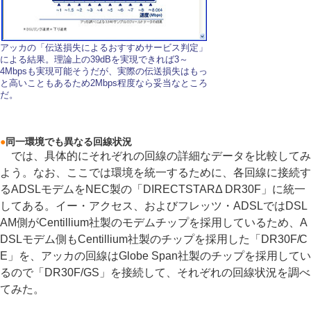
アッカの「伝送損失によるおすすめサービス判定」
による結果。理論上の39dBを実現できれば3～
4Mbpsも実現可能そうだが、実際の伝送損失はもっ
と高いこともあるため2Mbps程度なら妥当なところ
だ。
●
同一環境でも異なる回線状況
では、具体的にそれぞれの回線の詳細なデータを比較してみ
よう。なお、ここでは環境を統一するために、各回線に接続す
るADSLモデムをNEC製の「DIRECTSTARΔ DR30F」に統一
してある。イー・アクセス、およびフレッツ・ADSLではDSL
AM側がCentillium社製のモデムチップを採用しているため、A
DSLモデム側もCentillium社製のチップを採用した「DR30F/C
E」を、アッカの回線はGlobe Span社製のチップを採用してい
るので「DR30F/GS」を接続して、それぞれの回線状況を調べ
てみた。