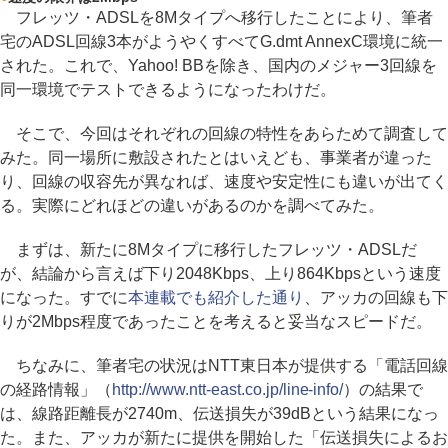
フレッツ・ADSLを8Mタイプへ移行したことにより、筆者
宅のADSL回線3本がようやくすべてG.dmt AnnexC環境に統一
された。これで、Yahoo! BBを除き、国内のメジャー3回線を
同一環境でテストできるようになったわけだ。
そこで、今回はそれぞれの回線の特性をあらためて調査して
みた。同一場所に敷設されたとはいえども、事業者が違った
り、回線の収容先が異なれば、速度や安定性にも違いが出てく
る。実際にどれほどの違いがあるのかを調べてみた。
まずは、新たに8Mタイプに移行したフレッツ・ADSLだ
が、結論から言えば下り2048Kbps、上り864Kbpsという速度
になった。すでに
本連載でも紹介した通り
、アッカの回線も下
りが2Mbps程度であったことを考えると妥当なスピードだ。
ちなみに、筆者宅の状況はNTT東日本が提供する「電話回線
の経路情報」（
http://www.ntt-east.co.jp/line-info/
）の結果で
は、線路距離長が2740m、伝送損失が39dBという結果になっ
た。また、アッカが新たに提供を開始した「伝送損失によるお