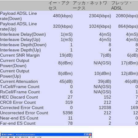
イー・アク
アッカ・ネットワ
フレッツ・
セス
ークス
ADSL
Payload ADSL Line
480(kbps)
2304(kbps)
2080(kbps)
rate(Down)
Payload ADSL Line
320(kbps)
1024(kbps)
864(kbps)
rate(Up)
Interleave Delay(Down)
1(mS)
4(mS)
4(mS)
Interleave Delay(Up)
1(mS)
4(mS)
4(mS)
Interleave Depth(Down)
1
8
8
Interleave Depth(Up)
1
4
2
Current SNR Margin
19(dB)
7(dB)
6(dB)
Current Output
8(dBm)
N/A(GSI)
17(dBm)
Power(Down)
Current Output
8(dBm)
10(dBm)
12(dBm)
Power(Up)
Current Attenuation
45(dB)
39(dB)
46(dB)
TxCell/Frame Count
0
N/A(GSI)
0
RxCell/Frame Count
6
N/A(GSI)
1
HEC Discard Count
27
152
7
CRC8 Error Count
319
212
2
Corrected Error Count
0
12038
169
Uncorrected Error Count
5398
212
12
Near-end ES Count
11
2
0
Far-end ES Count
78
2
0