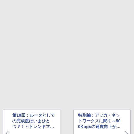
第10回：ルータとして
特別編：アッカ・ネッ
の完成度はいまひと
トワークスに聞く～50
つ？！～トレンドマイ
0Kbpsの速度向上が見
クロ GateLock X200
込めるAnnexC拡張版