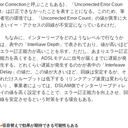
or Correctionと呼ぶこともある) 、「Uncorrected Error Coun
t」は訂正できなかったことを表すことになる。このため、筆
者宅の環境では、「Uncorrected Error Count」の値が異常に大
きいイー・アクセスの回線が不安定になっているわけだ。
ちなみに、インターリーブをどのようなレベルで行なうか
は、表中の「Interliave Depth」で表されており、値が高いほど
エラー訂正能力が高いことを示す。ただし、あまりエラー訂正
能力を高くすると、ADSLモデムに信号が届くまでに遅延が発
生する。どれくらい遅延が発生するのかが表中の「Interleave
Delay」の値だ。この値が大きいほど、回線は安定するが、そ
れだけスループットは低下する（リンクアップ速度は変わらな
い）。事業者によっては、DSLAM側でインターリーブディレ
イの値を高く設定することで、エラー訂正能力を向上させ、回
線を安定させるという対策をする場合もある。
●
収容替えで効果が期待できる可能性もある