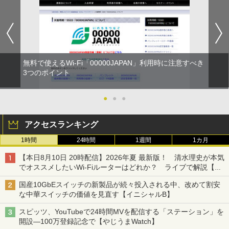
無料で使えるWi-Fi「00000JAPAN」利用時に注意すべき
3つのポイント
●
●
●
アクセスランキング
1時間
24時間
1週間
1カ月
【本日8月10日 20時配信】2026年夏 最新版！ 清水理史が本気
でオススメしたいWi-Fiルーターはどれか？ ライブで解説【清
水理史の「イニシャルB」チャンネル】
国産10GbEスイッチの新製品が続々投入される中、改めて割安
な中華スイッチの価値を見直す【イニシャルB】
スピッツ、YouTubeで24時間MVを配信する「ステーション」を
開設―100万登録記念で【やじうまWatch】