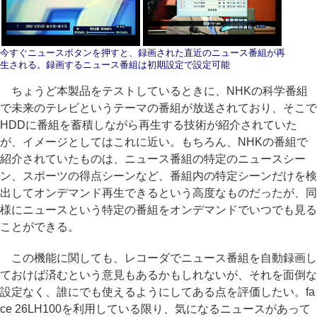
今すぐニュースボタンを押すと、録画された直近のニュース番組が再
生される。録画するニュース番組は初期設定で設定可能
ちょうど本製品をテストしているときに、NHKの科学番組
で未来のテレビというテーマの番組が放送されており、そこで
HDDに番組を蓄積しながら再生する技術が紹介されていた
が、イメージとしてはこれに近い。もちろん、NHKの番組で
紹介されていたものは、ニュース番組の特定のニュースシー
ン、スポーツの得点シーンなど、番組内の特定シーンだけを検
出してオンデマンド再生できるという高度なものだったが、同
様にニュースという特定の番組をオンデマンドでいつでも見る
ことができる。
この機能に関しても、レコーダでニュース番組を自動録画し
ておけば済むという意見もあるかもしれないが、それを面倒な
設定なく、誰にでも使えるようにしてある点を評価したい。fa
ce 26LH100を利用している限り、気になるニュースがあって