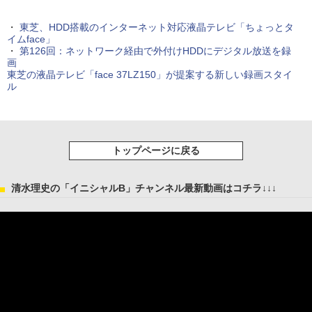
・
東芝、HDD搭載のインターネット対応液晶テレビ「ちょっとタ
イムface」
・
第126回：ネットワーク経由で外付けHDDにデジタル放送を録
画
東芝の液晶テレビ「face 37LZ150」が提案する新しい録画スタイ
ル
トップページに戻る
清水理史の「イニシャルB」チャンネル最新動画はコチラ↓↓↓