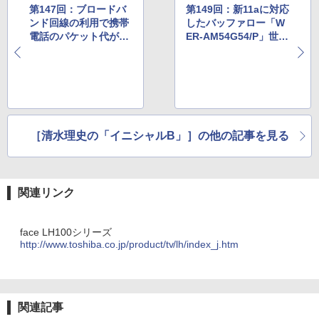
第147回：ブロードバ
第149回：新11aに対応
ンド回線の利用で携帯
したバッファロー「W
電話のパケット代が0
ER-AM54G54/P」世界
円に!!NTTソルマーレ
標準11aへの変更で何
が提供する「パケット
が変わるのか？
ゼロ」とは
［清水理史の「イニシャルB」］の他の記事を見る
関連リンク
face LH100シリーズ
http://www.toshiba.co.jp/product/tv/lh/index_j.htm
関連記事