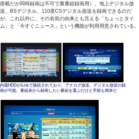
搭載だが同時録画は不可で裏番組録画用）、地上デジタル放
送、BSデジタル、110度CSデジタル放送を録画できるのだ
が、これ以外に、その名前の由来とも言える「ちょっとタイ
ム」と「今すぐニュース」という機能が利用用意されている。
内蔵HDDがiLinkで接続されており、アナログ放送、デジタル放送の録
画が可能。番組表から録画したい番組を選ぶだけと手順も簡単だ