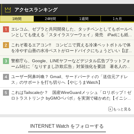
アクセスランキング
1時間
24時間
1週間
1カ月
エレコム、ゼブラと共同開発した、タッチペンとしてもボールペ
ンとしても使える「スタイラスツーウェイ」発売 iPadにも紙に
も、持ち替えずに書き込める
これぞ着るエアコン!! コンビニで買える冷凍ペットボトルで体
を冷やす山善の水冷ベストがロードバイクにちょうどいい【ぼっ
ち・ざ・ろーど！その14】【空いた時間でなにしてる？】
警察庁ら、Google、LINEヤフーなどデジタル広告プラットフォ
ーム5社に「なりすまし詐欺広告」対策強化を要請 著名人の写
真や映像を使った投資詐欺などへの対策として
ユーザー阿鼻叫喚？ Gmail、サードパーティの「送信元アドレ
ス」のサポートを打ち切りへ【やじうまWatch】
これはTailscaleか？ 国産WireGuardメッシュ「ロリポップ！ゼ
ロトラストリンク byGMOペパボ」を実測で確かめた【イニシャ
ルB】
もっと見る
INTERNET Watch をフォローする