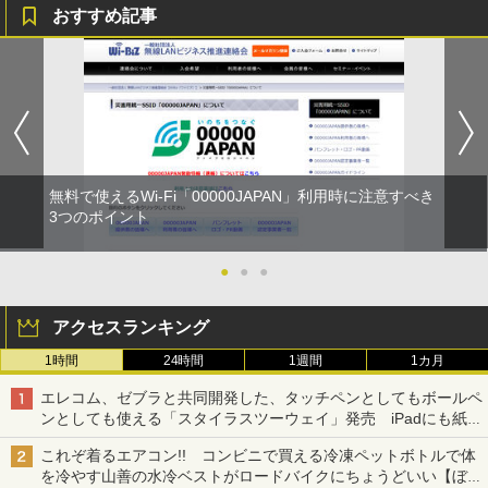
おすすめ記事
無料で使えるWi-Fi「00000JAPAN」利用時に注意すべき
3つのポイント
●
●
●
アクセスランキング
1時間
24時間
1週間
1カ月
エレコム、ゼブラと共同開発した、タッチペンとしてもボールペ
ンとしても使える「スタイラスツーウェイ」発売 iPadにも紙に
も、持ち替えずに書き込める
これぞ着るエアコン!! コンビニで買える冷凍ペットボトルで体
を冷やす山善の水冷ベストがロードバイクにちょうどいい【ぼっ