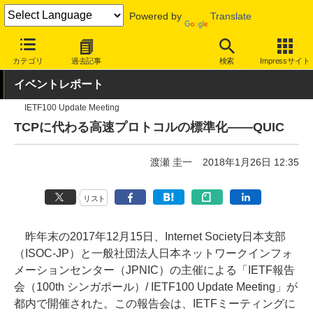
Powered by
Translate
INTERNET Watch
トピック
業界動向
技術/規格
カテゴリ
過去記事
検索
Impressサイト
イベントレポート
IETF100 Update Meeting
TCPに代わる高速プロトコルの標準化――QUIC
渡瀬 圭一
2018年1月26日 12:35
リスト
昨年末の2017年12月15日、Internet Society日本支部
（ISOC-JP）と一般社団法人日本ネットワークインフォ
メーションセンター（JPNIC）の主催による「IETF報告
会（100th シンガポール）/ IETF100 Update Meeting」が
都内で開催された。この報告会は、IETFミーティングに