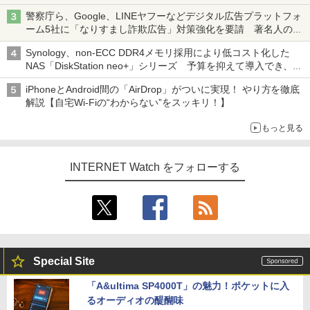
ち・ざ・ろーど！その14】【空いた時間でなにしてる？】
警察庁ら、Google、LINEヤフーなどデジタル広告プラットフォ
ーム5社に「なりすまし詐欺広告」対策強化を要請 著名人の写
真や映像を使った投資詐欺などへの対策として
Synology、non-ECC DDR4メモリ採用により低コスト化した
NAS「DiskStation neo+」シリーズ 予算を抑えて導入でき、
ECCメモリへのアップグレードも可能
iPhoneとAndroid間の「AirDrop」がついに実現！ やり方を徹底
解説【自宅Wi-Fiの“わからない”をスッキリ！】
もっと見る
INTERNET Watch をフォローする
Special Site
「A&ultima SP4000T」の魅力！ポケットに入
るオーディオの醍醐味