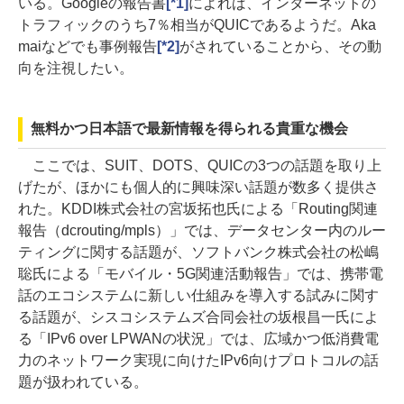
いる。Googleの報告書
[*1]
によれば、インターネットの
トラフィックのうち7％相当がQUICであるようだ。Aka
maiなどでも事例報告
[*2]
がされていることから、その動
向を注視したい。
無料かつ日本語で最新情報を得られる貴重な機会
ここでは、SUIT、DOTS、QUICの3つの話題を取り上
げたが、ほかにも個人的に興味深い話題が数多く提供さ
れた。KDDI株式会社の宮坂拓也氏による「Routing関連
報告（dcrouting/mpls）」では、データセンター内のルー
ティングに関する話題が、ソフトバンク株式会社の松嶋
聡氏による「モバイル・5G関連活動報告」では、携帯電
話のエコシステムに新しい仕組みを導入する試みに関す
る話題が、シスコシステムズ合同会社の坂根昌一氏によ
る「IPv6 over LPWANの状況」では、広域かつ低消費電
力のネットワーク実現に向けたIPv6向けプロトコルの話
題が扱われている。