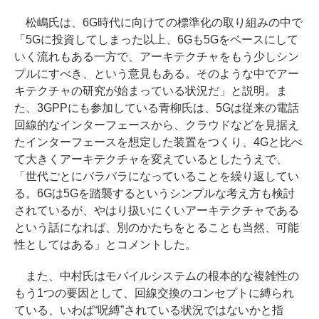
松嶋氏は、6G時代に向けての標準化の取り組みの中で
「5Gに投資してしまった以上、6Gも5Gをベースにして
いく流れもある一方で、アーキテクチャをもう少しシン
プルにすべき、という意見もある。そのような中でアー
キテクチャの研究が始まっている状況だ」と説明。ま
た、3GPPにも参加している青柳氏は、5Gは従来の電話
回線的なインターフェースから、クラウドなどを見据え
たインターフェースを想定した装置をつくり、4Gと比べ
て大きくアーキテクチャを変えているとしたうえで、
「世代ごとにバラバラになっていることを繰り返してい
る。6Gは5Gを踏襲するというシンプルな考え方も検討
されているが、やはり扱いにくいアーキテクチャである
という話になれば、別のかたちをとることも当然、可能
性としてはある」とコメントした。
また、中村氏はモバイルシステムの根本的な複雑性の
もう1つの要因として、回線交換のコンセプトに縛られ
ている、いわば“呪縛”されている状況ではないかと指