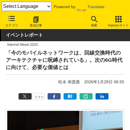
Powered by
Translate
INTERNET Watch
イベント
Internet Week
2025
カテゴリ
過去記事
検索
Impressサイト
イベントレポート
Internet Week 2025
「今のモバイルネットワークは、回線交換時代の
アーキテクチャに呪縛されている」。次の6G時代
に向けて、必要な価値とは
松永 侑貴惠
2026年1月28日 06:55
リスト