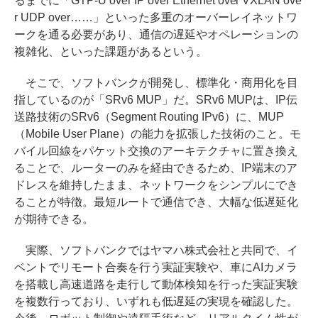
るまでに「GTP-U over IP over Ethernet over VXLAN ove
r UDP over……」といった多重のオーバーレイネットワ
ークを通る必要があり、通信の遅延やオペレーションの
複雑化、といった課題があるという。
そこで、ソフトバンクが開発し、標準化・商用化を目
指しているのが「SRv6 MUP」だ。SRv6 MUPは、IP伝
送路技術のSRv6（Segment Routing IPv6）に、MUP
（Mobile User Plane）の能力を拡張した技術のこと。モ
バイル回線をパケット交換のアーキテクチャに置き換え
ることで、ルーターのみを経由できるため、IP端末のア
ドレスを維持したまま、ネットワークをシンプルにでき
ることが特徴。最短ルートで通信でき、大幅な低遅延化
が期待できる。
実際、ソフトバンクではヤマハ株式会社と共同で、イ
ベントでリモート合奏を行う実証実験や、車にAIカメラ
を搭載し高速道路を走行して動体検知を行った実証実験
を複数行っており、いずれも低遅延の実現を確認した。