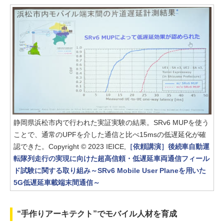
静岡県浜松市内で行われた実証実験の結果。SRv6 MUPを使う
ことで、通常のUPFを介した通信と比べ15msの低遅延化が確
認できた。Copyright © 2023 IEICE,
［依頼講演］後続車自動運
転隊列走行の実現に向けた超高信頼・低遅延車両通信フィール
ド試験に関する取り組み～SRv6 Mobile User Planeを用いた
5G低遅延車載端末間通信～
“手作りアーキテクト”でモバイル人材を育成