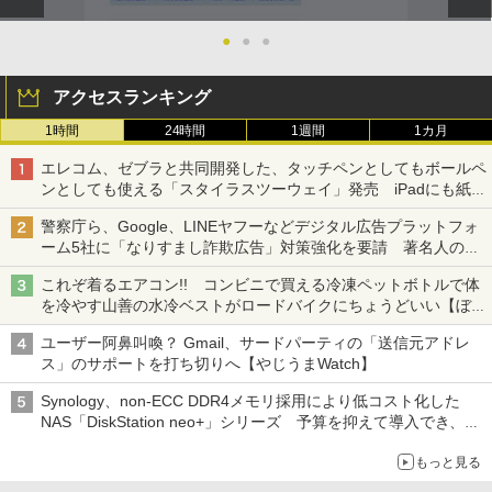
●
●
●
アクセスランキング
1時間
24時間
1週間
1カ月
エレコム、ゼブラと共同開発した、タッチペンとしてもボールペ
ンとしても使える「スタイラスツーウェイ」発売 iPadにも紙に
も、持ち替えずに書き込める
警察庁ら、Google、LINEヤフーなどデジタル広告プラットフォ
ーム5社に「なりすまし詐欺広告」対策強化を要請 著名人の写
真や映像を使った投資詐欺などへの対策として
これぞ着るエアコン!! コンビニで買える冷凍ペットボトルで体
を冷やす山善の水冷ベストがロードバイクにちょうどいい【ぼっ
ち・ざ・ろーど！その14】【空いた時間でなにしてる？】
ユーザー阿鼻叫喚？ Gmail、サードパーティの「送信元アドレ
ス」のサポートを打ち切りへ【やじうまWatch】
Synology、non-ECC DDR4メモリ採用により低コスト化した
NAS「DiskStation neo+」シリーズ 予算を抑えて導入でき、
ECCメモリへのアップグレードも可能
もっと見る