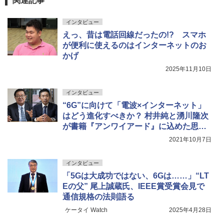
関連記事
インタビュー
えっ、昔は電話回線だったの!? スマホ
が便利に使えるのはインターネットのお
かげ
2025年11月10日
インタビュー
“6G”に向けて「電波×インターネット」
はどう進化すべきか？ 村井純と湧川隆次
が書籍『アンワイアード』に込めた思い
を語る
2021年10月7日
インタビュー
「5Gは大成功ではない、6Gは……」“LT
Eの父” 尾上誠蔵氏、IEEE賞受賞会見で
通信規格の法則語る
ケータイ Watch
2025年4月28日