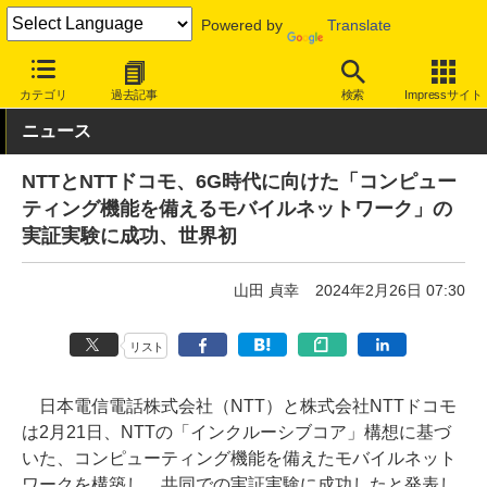
Powered by
Translate
INTERNET Watch
トピック
業界動向
技術/規格
カテゴリ
過去記事
検索
Impressサイト
ニュース
NTTとNTTドコモ、6G時代に向けた「コンピュー
ティング機能を備えるモバイルネットワーク」の
実証実験に成功、世界初
山田 貞幸
2024年2月26日 07:30
リスト
日本電信電話株式会社（NTT）と株式会社NTTドコモ
は2月21日、NTTの「インクルーシブコア」構想に基づ
いた、コンピューティング機能を備えたモバイルネット
ワークを構築し、共同での実証実験に成功したと発表し