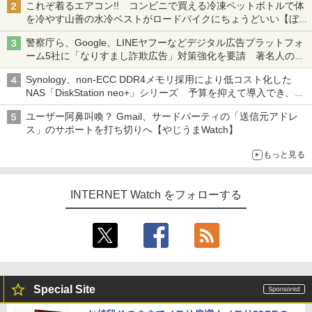
これぞ着るエアコン!! コンビニで買える冷凍ペットボトルで体
を冷やす山善の水冷ベストがロードバイクにちょうどいい【ぼっ
ち・ざ・ろーど！その14】【空いた時間でなにしてる？】
警察庁ら、Google、LINEヤフーなどデジタル広告プラットフォ
ーム5社に「なりすまし詐欺広告」対策強化を要請 著名人の写
真や映像を使った投資詐欺などへの対策として
Synology、non-ECC DDR4メモリ採用により低コスト化した
NAS「DiskStation neo+」シリーズ 予算を抑えて導入でき、
ECCメモリへのアップグレードも可能
ユーザー阿鼻叫喚？ Gmail、サードパーティの「送信元アドレ
ス」のサポートを打ち切りへ【やじうまWatch】
もっと見る
INTERNET Watch をフォローする
Special Site