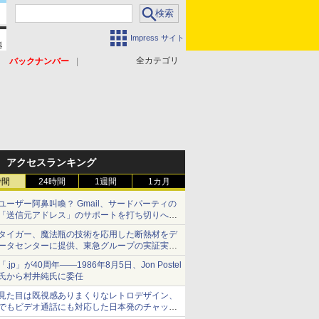
Impress サイト
全カテゴリ
バックナンバー
アクセスランキング
時間
24時間
1週間
1カ月
ユーザー阿鼻叫喚？ Gmail、サードパーティの
「送信元アドレス」のサポートを打ち切りへ
【やじうまWatch】
タイガー、魔法瓶の技術を応用した断熱材をデ
ータセンターに提供、東急グループの実証実験
で 「ステンレス密封真空断熱パネル TIVIP」
「.jp」が40周年――1986年8月5日、Jon Postel
氏から村井純氏に委任
見た目は既視感ありまくりなレトロデザイン、
でもビデオ通話にも対応した日本発のチャット
アプリが登場【やじうまWatch】