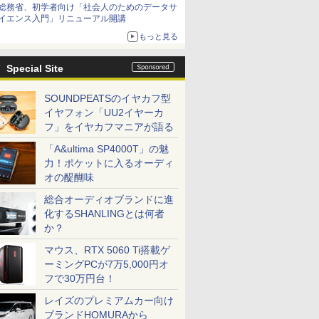
総務省、初学者向け「社会人のためのデータサ
イエンス入門」リニューアル開講
もっと見る
Special Site
SOUNDPEATSのイヤカフ型
イヤフォン「UU2イヤーカ
フ」をイヤカフマニアが語る
「A&ultima SP4000T」の魅
力！ポケットに入るオーディ
オの醍醐味
総合オーディオブランドに進
化するSHANLINGとは何者
か？
マウス、RTX 5060 Ti搭載ゲ
ーミングPCが7万5,000円オ
フで30万円台！
レイズのプレミアムカー向け
ブランドHOMURAから