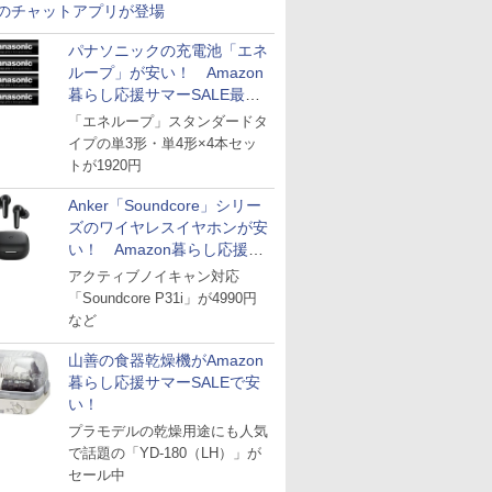
のチャットアプリが登場
パナソニックの充電池「エネ
ループ」が安い！ Amazon
暮らし応援サマーSALE最終
日
「エネループ」スタンダードタ
イプの単3形・単4形×4本セッ
トが1920円
Anker「Soundcore」シリー
ズのワイヤレスイヤホンが安
い！ Amazon暮らし応援サ
マーSALE
アクティブノイキャン対応
「Soundcore P31i」が4990円
など
山善の食器乾燥機がAmazon
暮らし応援サマーSALEで安
い！
プラモデルの乾燥用途にも人気
で話題の「YD-180（LH）」が
セール中