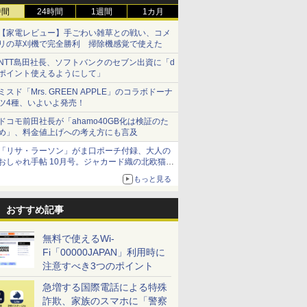
時間
24時間
1週間
1カ月
【家電レビュー】手ごわい雑草との戦い、コメ
リの草刈機で完全勝利 掃除機感覚で使えた
NTT島田社長、ソフトバンクのセブン出資に「d
ポイント使えるようにして」
ミスド「Mrs. GREEN APPLE」のコラボドーナ
ツ4種、いよいよ発売！
ドコモ前田社長が「ahamo40GB化は検証のた
め」、料金値上げへの考え方にも言及
「リサ・ラーソン」がま口ポーチ付録、大人の
おしゃれ手帖 10月号。ジャカード織の北欧猫デ
ザイン
もっと見る
おすすめ記事
無料で使えるWi-
Fi「00000JAPAN」利用時に
注意すべき3つのポイント
急増する国際電話による特殊
詐欺、家族のスマホに「警察