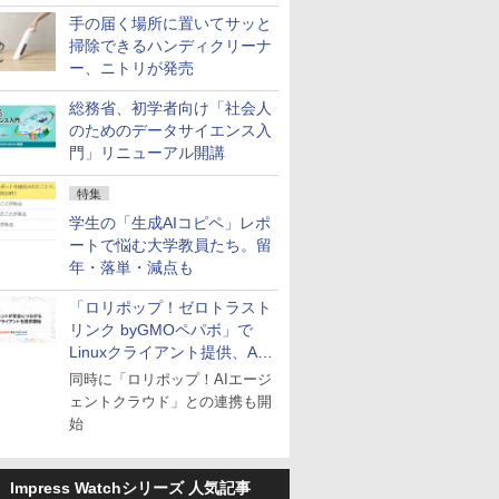
手の届く場所に置いてサッと
掃除できるハンディクリーナ
ー、ニトリが発売
総務省、初学者向け「社会人
のためのデータサイエンス入
門」リニューアル開講
特集
学生の「生成AIコピペ」レポ
ートで悩む大学教員たち。留
年・落単・減点も
「ロリポップ！ゼロトラスト
リンク byGMOペパボ」で
Linuxクライアント提供、AI
エージェントの接続が容易に
同時に「ロリポップ！AIエージ
ェントクラウド」との連携も開
始
Impress Watchシリーズ 人気記事