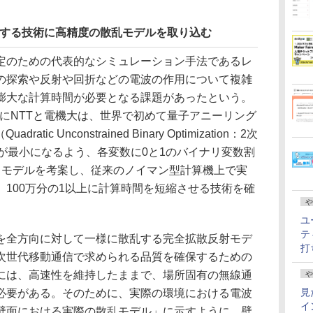
短縮する技術に高精度の散乱モデルを取り込む
のための代表的なシミュレーション手法であるレ
の探索や反射や回折などの電波の作用について複雑
膨大な計算時間が必要となる課題があったという。
2月にNTTと電機大は、世界で初めて量子アニーリング
ic Unconstrained Binary Optimization：2次
が最小になるよう、各変数に0と1のバイナリ変数割
）モデルを考案し、従来のノイマン型計算機上で実
100万分の1以上に計算時間を短縮させる技術を確
や
ユ
テ
全方向に対して一様に散乱する完全拡散反射モデ
打
次世代移動通信で求められる品質を確保するための
には、高速性を維持したままで、場所固有の無線通
や
見
必要がある。そのために、実際の環境における電波
イ
壁面における実際の散乱モデル」に示すように、壁