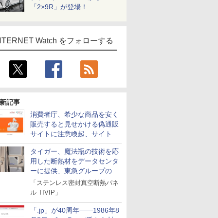
「2×9R」が登場！
NTERNET Watch をフォローする
新記事
消費者庁、希少な商品を安く
販売すると見せかける偽通販
サイトに注意喚起、サイト名
とドメイン名を公表
タイガー、魔法瓶の技術を応
用した断熱材をデータセンタ
ーに提供、東急グループの実
証実験で
「ステンレス密封真空断熱パネ
ル TIVIP」
「.jp」が40周年――1986年8