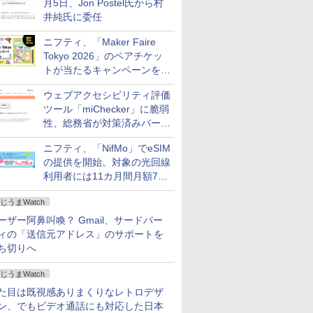
月5日、Jon Postel氏から村
井純氏に委任
ニフティ、「Maker Faire
Tokyo 2026」のペアチケッ
トが当たるキャンペーンをX
で実施。8月16日まで
ウェブアクセシビリティ評価
ツール「miChecker」に脆弱
性、総務省が対策済みバージ
ョンへの更新を呼び掛け
ニフティ、「NifMo」でeSIM
の提供を開始。対象の光回線
利用者には11カ月間月額770
円割引のキャンペーン
じうまWatch
ーザー阿鼻叫喚？ Gmail、サードパー
ィの「送信元アドレス」のサポートを
ち切りへ
じうまWatch
た目は既視感ありまくりなレトロデザ
ン、でもビデオ通話にも対応した日本