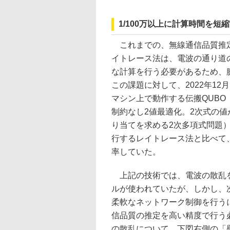
1/100万以上に計算時間を
これまでの、無線通信品質推定
イトレース法は、電波の通り道
な計算を行う必要があるため、
この課題に対して、2022年1
マシン上で動作する伝搬QUBO（Quadrat
制約なし2値最適化。2次式の値
り当てを求める2次多項式問題
行するレイトレース法と比べて、
率していた。
上記の技術では、電波の散乱を
ルが使われていたが、しかし、
柔軟なネットワーク制御を行う
信品質の推定を高い精度で行う
の散乱について、下図右側の「