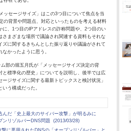
利な存在である。
メッセージサイズ」はこの3つ目について焦点を当
決定の背景や問題点、対応といったものを考える材料
に、1つ目のIPアドレスの詐称問題や、2つ目のい
はさまざまな場所で議論され関連する資料もそれな
イズに関するきちんとした振り返りや議論がされて
れなかったように思う。
テム部の堀五月氏が「メッセージサイズ決定の背
討と標準化の歴史」についてを説明し、後半では広
セージサイズに関する最新トピックスと検討状況」
という構成だった。
込んだ「史上最大のサイバー攻撃」が明るみに
プンリゾルバーDNS問題
(2013/03/28)
oS攻撃に悪用されたDNSの「オープンリゾルバー」と