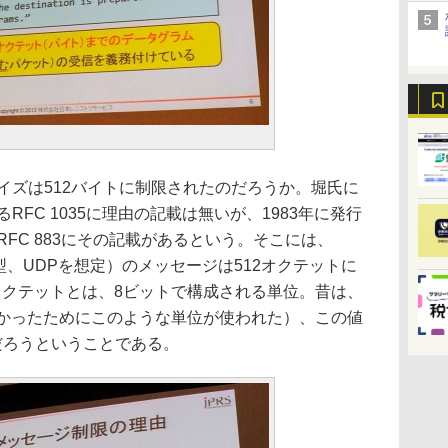
イズは512バイトに制限されたのだろうか。堀氏に
RFC 1035に理由の記載は無いが、1983年に発行
RFC 883にその記載があるという。そこには、
d（非信頼型、UDPを想定）のメッセージは512オクテットに
オクテットとは、8ビットで構成される単位。昔は、
なかったためにこのような単位が使われた）、この値
のだろうということである。