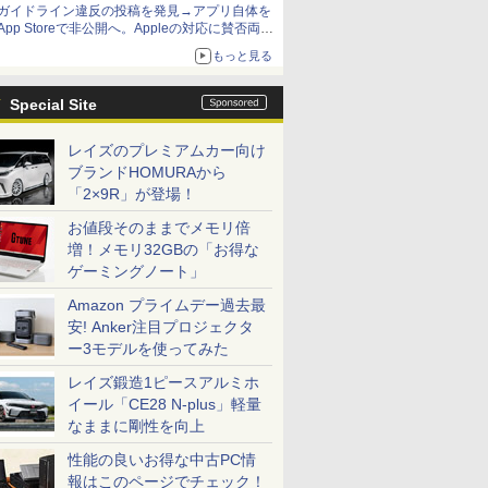
ガイドライン違反の投稿を発見→アプリ自体を
App Storeで非公開へ。Appleの対応に賛否両論
【やじうまWatch】
もっと見る
Special Site
レイズのプレミアムカー向け
ブランドHOMURAから
「2×9R」が登場！
お値段そのままでメモリ倍
増！メモリ32GBの「お得な
ゲーミングノート」
Amazon プライムデー過去最
安! Anker注目プロジェクタ
ー3モデルを使ってみた
レイズ鍛造1ピースアルミホ
イール「CE28 N-plus」軽量
なままに剛性を向上
性能の良いお得な中古PC情
報はこのページでチェック！