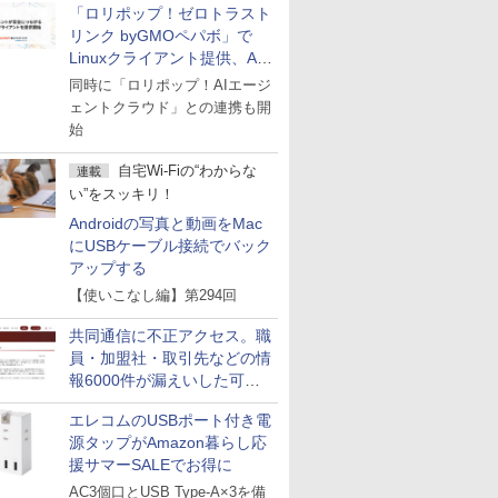
「ロリポップ！ゼロトラスト
リンク byGMOペパボ」で
Linuxクライアント提供、AI
エージェントの接続が容易に
同時に「ロリポップ！AIエージ
ェントクラウド」との連携も開
始
自宅Wi-Fiの“わからな
連載
い”をスッキリ！
Androidの写真と動画をMac
にUSBケーブル接続でバック
アップする
【使いこなし編】第294回
共同通信に不正アクセス。職
員・加盟社・取引先などの情
報6000件が漏えいした可能
性
エレコムのUSBポート付き電
源タップがAmazon暮らし応
援サマーSALEでお得に
AC3個口とUSB Type-A×3を備