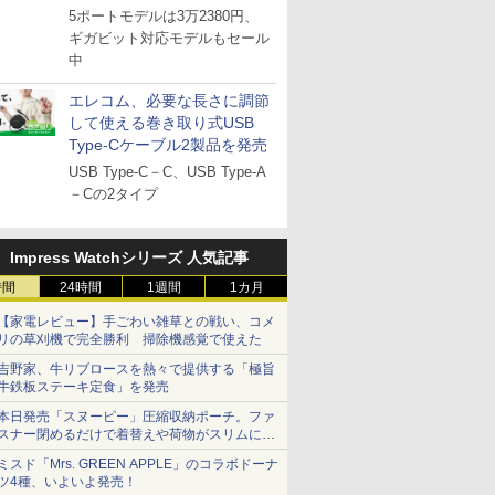
5ポートモデルは3万2380円、
ギガビット対応モデルもセール
中
エレコム、必要な長さに調節
して使える巻き取り式USB
Type-Cケーブル2製品を発売
USB Type-C－C、USB Type-A
－Cの2タイプ
Impress Watchシリーズ 人気記事
時間
24時間
1週間
1カ月
【家電レビュー】手ごわい雑草との戦い、コメ
リの草刈機で完全勝利 掃除機感覚で使えた
吉野家、牛リブロースを熱々で提供する「極旨
牛鉄板ステーキ定食」を発売
本日発売「スヌーピー」圧縮収納ポーチ。ファ
スナー閉めるだけで着替えや荷物がスリムにま
とまる
ミスド「Mrs. GREEN APPLE」のコラボドーナ
ツ4種、いよいよ発売！