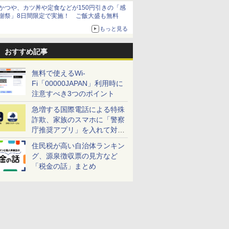
かつや、カツ丼や定食などが150円引きの「感
謝祭」8日間限定で実施！ ご飯大盛も無料
もっと見る
おすすめ記事
無料で使えるWi-
Fi「00000JAPAN」利用時に
注意すべき3つのポイント
急増する国際電話による特殊
詐欺、家族のスマホに「警察
庁推奨アプリ」を入れて対策
しよう！
住民税が高い自治体ランキン
グ、源泉徴収票の見方など
「税金の話」まとめ