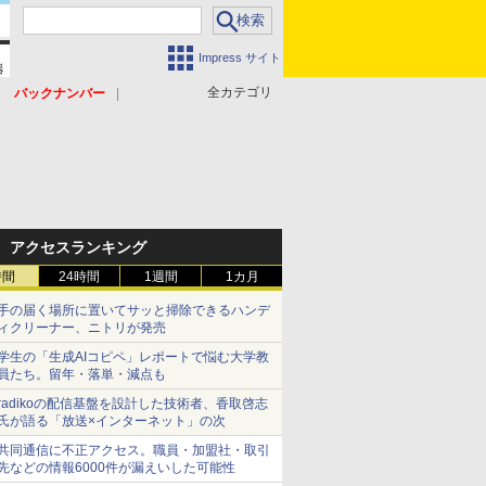
Impress サイト
全カテゴリ
バックナンバー
アクセスランキング
時間
24時間
1週間
1カ月
手の届く場所に置いてサッと掃除できるハンデ
ィクリーナー、ニトリが発売
学生の「生成AIコピペ」レポートで悩む大学教
員たち。留年・落単・減点も
radikoの配信基盤を設計した技術者、香取啓志
氏が語る「放送×インターネット」の次
共同通信に不正アクセス。職員・加盟社・取引
先などの情報6000件が漏えいした可能性