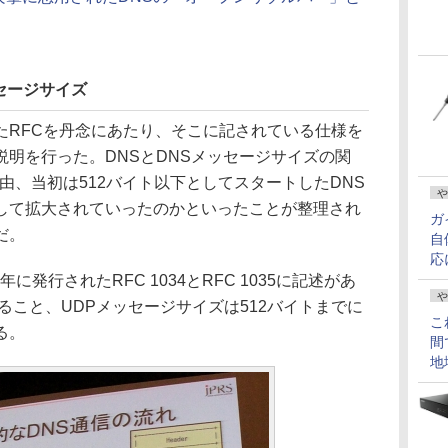
セージサイズ
RFCを丹念にあたり、そこに記されている仕様を
明を行った。DNSとDNSメッセージサイズの関
理由、当初は512バイト以下としてスタートしたDNS
や
して拡大されていったのかといったことが整理され
ガ
だ。
自
応
に発行されたRFC 1034とRFC 1035に記述があ
や
すること、UDPメッセージサイズは512バイトまでに
こ
る。
間
地