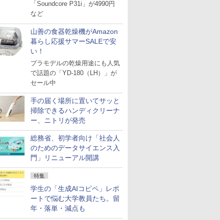
「Soundcore P31i」が4990円
など
山善の食器乾燥機がAmazon
暮らし応援サマーSALEで安
い！
プラモデルの乾燥用途にも人気
で話題の「YD-180（LH）」が
セール中
手の届く場所に置いてサッと
掃除できるハンディクリーナ
ー、ニトリが発売
総務省、初学者向け「社会人
のためのデータサイエンス入
門」リニューアル開講
特集
学生の「生成AIコピペ」レポ
ートで悩む大学教員たち。留
年・落単・減点も