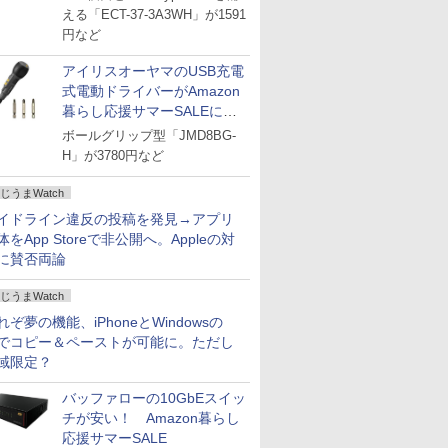
える「ECT-37-3A3WH」が1591
円など
アイリスオーヤマのUSB充電
式電動ドライバーがAmazon
暮らし応援サマーSALEに登
場
ボールグリップ型「JMD8BG-
H」が3780円など
じうまWatch
イドライン違反の投稿を発見→アプリ
体をApp Storeで非公開へ。Appleの対
に賛否両論
じうまWatch
れぞ夢の機能、iPhoneとWindowsの
でコピー＆ペーストが可能に。ただし
域限定？
バッファローの10GbEスイッ
チが安い！ Amazon暮らし
応援サマーSALE