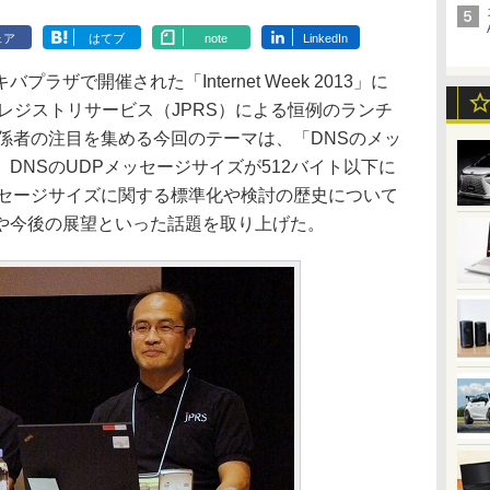
ェア
はてブ
note
LinkedIn
ザで開催された「Internet Week 2013」に
本レジストリサービス（JPRS）による恒例のランチ
係者の注目を集める今回のテーマは、「DNSのメッ
DNSのUDPメッセージサイズが512バイト以下に
ッセージサイズに関する標準化や検討の歴史について
や今後の展望といった話題を取り上げた。