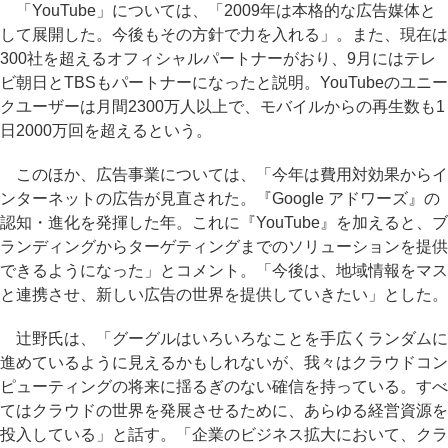
「YouTube」については、「2009年は本格的な広告媒体と
して展開した。今後もその方針で力を入れる」。また、現在は
300社を超えるオフィシャルパートナーがおり、9月にはテレ
ビ朝日とTBSもパートナーになったと説明。YouTubeのユニー
クユーザーは月間2300万人以上で、モバイルからの再生数も1
日2000万回を超えるという。
このほか、広告事業については、「今年は費用対効果からイ
ンターネットの広告が見直された。『Google アドワーズ』の
認知・進化を発揮した年。これに『YouTube』を加えると、ブ
ランディングからターゲティングまでのソリューションを提供
できるようになった」とコメント。「今後は、地域情報をマス
と連携させ、新しい広告の世界を提供していきたい」とした。
辻野氏は、「グーグルはいろいろなことを手広くランダムに
進めているように見えるかもしれないが、我々はクラウドコン
ピューティングの将来に揺るぎのない確信を持っている。すべ
てはクラウドの世界を発展させるために、あらゆる経営資源を
投入している」と話す。「企業のビジネス拡大において、クラ