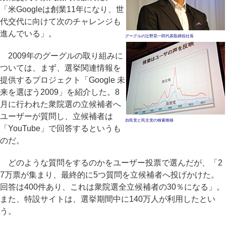
「米Googleは創業11年になり、世
代交代に向けて次のチャレンジも
進んでいる」。
グーグルの辻野晃一郎代表取締役社長
2009年のグーグルの取り組みに
ついては、まず、選挙関連情報を
提供するプロジェクト「Google 未
来を選ぼう2009」を紹介した。8
月に行われた衆院選の立候補者へ
ユーザーが質問し、立候補者は
自民党と民主党の検索推移
「YouTube」で回答するというも
のだ。
どのような質問をするのかをユーザー投票で選んだが、「2
7万票が集まり、最終的に5つ質問を立候補者へ投げかけた。
回答は400件あり、これは衆院選全立候補者の30％になる」。
また、特設サイトは、選挙期間中に140万人が利用したとい
う。