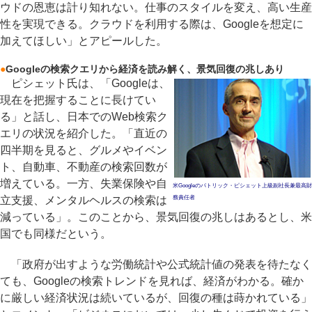
ウドの恩恵は計り知れない。仕事のスタイルを変え、高い生産
性を実現できる。クラウドを利用する際は、Googleを想定に
加えてほしい」とアピールした。
●
Googleの検索クエリから経済を読み解く、景気回復の兆しあり
ピシェット氏は、「Googleは、
現在を把握することに長けてい
る」と話し、日本でのWeb検索ク
エリの状況を紹介した。「直近の
四半期を見ると、グルメやイベン
ト、自動車、不動産の検索回数が
増えている。一方、失業保険や自
米Googleのパトリック・ピシェット上級副社長兼最高財
立支援、メンタルヘルスの検索は
務責任者
減っている」。このことから、景気回復の兆しはあるとし、米
国でも同様だという。
「政府が出すような労働統計や公式統計値の発表を待たなく
ても、Googleの検索トレンドを見れば、経済がわかる。確か
に厳しい経済状況は続いているが、回復の種は蒔かれている」