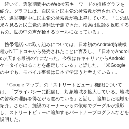
続いて、選挙期間中のWeb検索キーワードの推移グラフを
紹介。グラフには、自民党と民主党の検索数が示されている
が、選挙期間中に民主党の検索数が急上昇している。「この結
果を見ると民主党の勝利は予測できた。検索は世論を反映する
もの。世の中の声が拾えるツールになっている」。
携帯電話への取り組みについては、日本初のAndroid搭載機
種がNTTドコモから発売されたことに言及し、「日本でAndroi
dが広まる最初の年になった。今後は各キャリアからAndroid
ケータイが出ることを想定している」と話した。「米Google
の中でも、モバイル事業は日本で学ぼうと考えている」。
「Google マップ」の「ストリートビュー」機能について
は、「プライバシーに配慮し、対象地域を拡大している。地域
の皆様の理解を得ながら進めている」と話し、追加した地域を
紹介。さらに、施設のオーナーからの依頼でグーグルが撮影
し、ストリートビューに追加するパートナープログラムなどを
説明した。