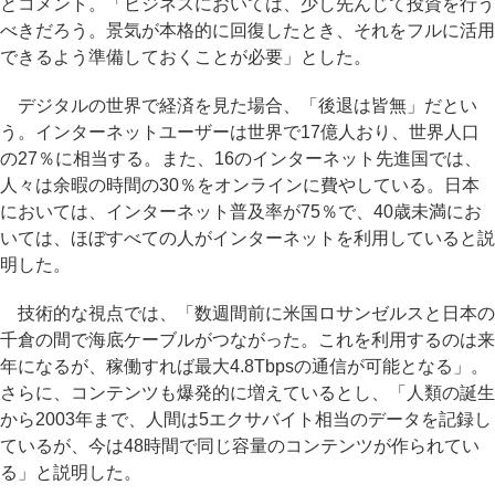
とコメント。「ビジネスにおいては、少し先んじて投資を行う
べきだろう。景気が本格的に回復したとき、それをフルに活用
できるよう準備しておくことが必要」とした。
デジタルの世界で経済を見た場合、「後退は皆無」だとい
う。インターネットユーザーは世界で17億人おり、世界人口
の27％に相当する。また、16のインターネット先進国では、
人々は余暇の時間の30％をオンラインに費やしている。日本
においては、インターネット普及率が75％で、40歳未満にお
いては、ほぼすべての人がインターネットを利用していると説
明した。
技術的な視点では、「数週間前に米国ロサンゼルスと日本の
千倉の間で海底ケーブルがつながった。これを利用するのは来
年になるが、稼働すれば最大4.8Tbpsの通信が可能となる」。
さらに、コンテンツも爆発的に増えているとし、「人類の誕生
から2003年まで、人間は5エクサバイト相当のデータを記録し
ているが、今は48時間で同じ容量のコンテンツが作られてい
る」と説明した。