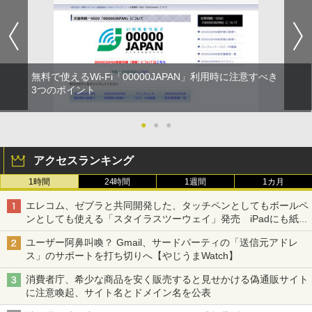
無料で使えるWi-Fi「00000JAPAN」利用時に注意すべき
3つのポイント
●
●
●
アクセスランキング
1時間
24時間
1週間
1カ月
エレコム、ゼブラと共同開発した、タッチペンとしてもボールペ
ンとしても使える「スタイラスツーウェイ」発売 iPadにも紙に
も、持ち替えずに書き込める
ユーザー阿鼻叫喚？ Gmail、サードパーティの「送信元アドレ
ス」のサポートを打ち切りへ【やじうまWatch】
消費者庁、希少な商品を安く販売すると見せかける偽通販サイト
に注意喚起、サイト名とドメイン名を公表