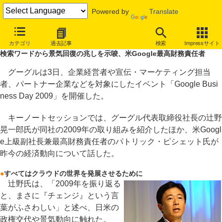
Powered by
Translate
INTERNET Watch
イベント
Google
Google Business Day 200
カテゴリ
過去記事
検索
Impressサイト
検索ワードから景気回復の兆しを示唆、米Google最高財務責任者
グーグルは3日、企業経営者や宣伝・マーケティング担当
者、パートナー企業などを対象にしたイベント「Google Busi
ness Day 2009」を開催した。
キーノートセッションでは、グーグル代表取締役社長の辻野
晃一郎氏が同社の2009年の取り組みを紹介したほか、米Googl
e上級副社長兼最高財務責任者のパトリック・ピシェット氏が
昨今の経済動向について話した。
●
すべてはクラウドの世界を発展させるために
辻野氏は、「2009年を振り返る
と、まさに『チェンジ』という言
葉がふさわしい」と述べ、日米の
政権交代や景気動向に触れた。