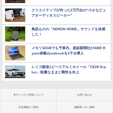
クリエイティブが作った2万円台の“小さなピュ
アオーディオスピーカー”
鳥肌ものの「DENON HOME」サウンドを体感
した！
メモリ32GBでも予算内。産経新聞社がAMD R
yzen搭載dynabookを2千台導入
レイズ鍛造1ピースアルミホイール「CE28 N-p
lus」軽量なままに剛性を向上
本サイトのご利用について
お問い合わせ
広告掲載のご案内
編集部へのご連絡