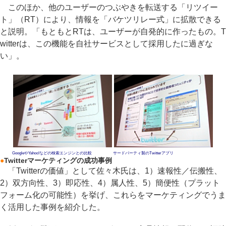
このほか、他のユーザーのつぶやきを転送する「リツイー
ト」（RT）により、情報を「バケツリレー式」に拡散できる
と説明。「もともとRTは、ユーザーが自発的に作ったもの。T
witterは、この機能を自社サービスとして採用したに過ぎな
い」。
GoogleやYahoo!などの検索エンジンとの比較
サードパーティ製のTwitterアプリ
●
Twitterマーケティングの成功事例
「Twitterの価値」として佐々木氏は、1）速報性／伝搬性、
2）双方向性、3）即応性、4）属人性、5）簡便性（プラット
フォーム化の可能性）を挙げ、これらをマーケティングでうま
く活用した事例を紹介した。