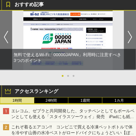
おすすめ記事
無料で使えるWi-Fi「00000JAPAN」利用時に注意すべき
3つのポイント
●
●
●
アクセスランキング
1時間
24時間
1週間
1カ月
エレコム、ゼブラと共同開発した、タッチペンとしてもボールペ
ンとしても使える「スタイラスツーウェイ」発売 iPadにも紙に
も、持ち替えずに書き込める
これぞ着るエアコン!! コンビニで買える冷凍ペットボトルで体
を冷やす山善の水冷ベストがロードバイクにちょうどいい【ぼっ