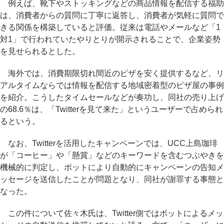
例えば、靴下やストッキングなどの商品情報を配信する福助
は、消費者からの質問に丁寧に返答し、消費者が気軽に質問で
きる関係を構築していると評価。従来は電話やメールなど「1
対1」で行われていたやりとりが開示されることで、企業姿勢
を見せられるとした。
海外では、消費期限切れ間近のピザを安く提供するなど、リ
アルタイムならでは情報を配信する地域密着型のピザ屋の事例
を紹介。こうしたタイムセールなどが奏功し、同社の売り上げ
の68.6％は、「Twitterを見て来た」というユーザーで占められ
るという。
なお、Twitterを活用したキャンペーンでは、UCC上島珈琲
が「コーヒー」や「懸賞」などのキーワードを含むつぶやきを
機械的に判定し、ボットにより自動的にキャンペーンの告知メ
ッセージを送信したことが問題となり、同社が謝罪する事態と
なった。
この件について佐々木氏は、Twitter側ではボットによるメッ