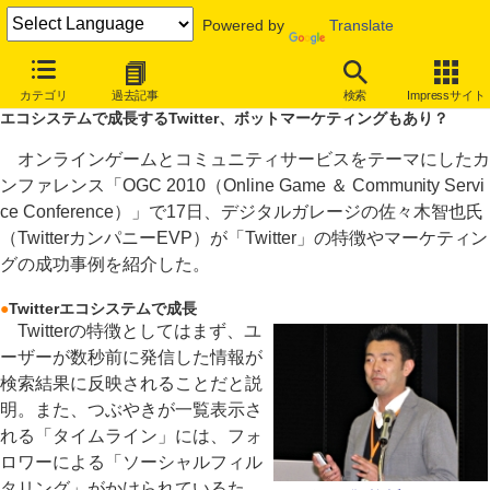
Powered by
Translate
INTERNET Watch
イベント
OGC
2010
カテゴリ
過去記事
検索
Impressサイト
エコシステムで成長するTwitter、ボットマーケティングもあり？
オンラインゲームとコミュニティサービスをテーマにしたカ
ンファレンス「OGC 2010（Online Game ＆ Community Servi
ce Conference）」で17日、デジタルガレージの佐々木智也氏
（TwitterカンパニーEVP）が「Twitter」の特徴やマーケティン
グの成功事例を紹介した。
●
Twitterエコシステムで成長
Twitterの特徴としてはまず、ユ
ーザーが数秒前に発信した情報が
検索結果に反映されることだと説
明。また、つぶやきが一覧表示さ
れる「タイムライン」には、フォ
ロワーによる「ソーシャルフィル
タリング」がかけられているた