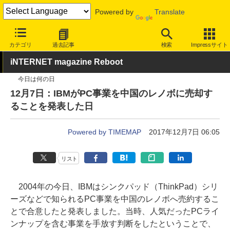
Powered by
Translate
INTERNET Watch
トピック
業界動向
企業
カテゴリ
過去記事
検索
Impressサイト
iNTERNET magazine Reboot
今日は何の日
12月7日：IBMがPC事業を中国のレノボに売却す
ることを発表した日
Powered by TIMEMAP
2017年12月7日 06:05
リスト
2004年の今日、IBMはシンクパッド（ThinkPad）シリ
ーズなどで知られるPC事業を中国のレノボへ売約するこ
とで合意したと発表しました。当時、人気だったPCライ
ンナップを含む事業を手放す判断をしたということで、