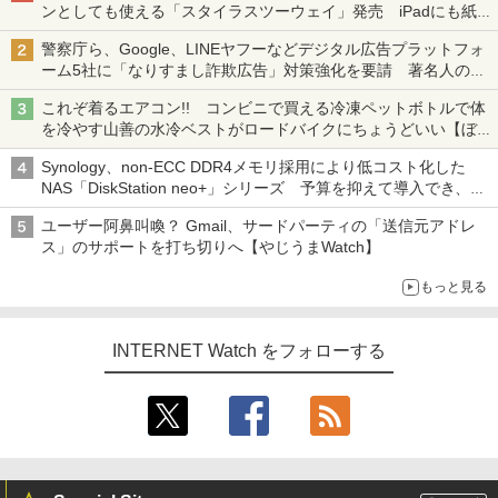
ンとしても使える「スタイラスツーウェイ」発売 iPadにも紙に
も、持ち替えずに書き込める
警察庁ら、Google、LINEヤフーなどデジタル広告プラットフォ
ーム5社に「なりすまし詐欺広告」対策強化を要請 著名人の写
真や映像を使った投資詐欺などへの対策として
これぞ着るエアコン!! コンビニで買える冷凍ペットボトルで体
を冷やす山善の水冷ベストがロードバイクにちょうどいい【ぼっ
ち・ざ・ろーど！その14】【空いた時間でなにしてる？】
Synology、non-ECC DDR4メモリ採用により低コスト化した
NAS「DiskStation neo+」シリーズ 予算を抑えて導入でき、
ECCメモリへのアップグレードも可能
ユーザー阿鼻叫喚？ Gmail、サードパーティの「送信元アドレ
ス」のサポートを打ち切りへ【やじうまWatch】
もっと見る
INTERNET Watch をフォローする