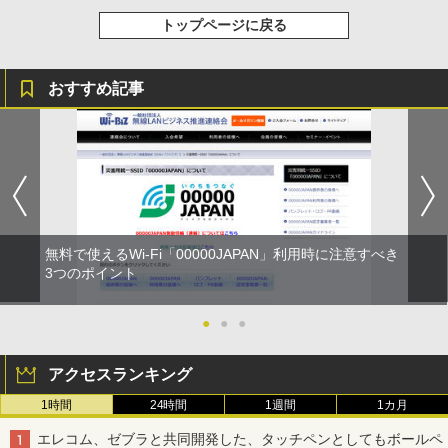
トップページに戻る
おすすめ記事
無料で使えるWi-Fi「00000JAPAN」利用時に注意すべき
3つのポイント
●
●
●
アクセスランキング
1時間
24時間
1週間
1カ月
エレコム、ゼブラと共同開発した、タッチペンとしてもボールペ