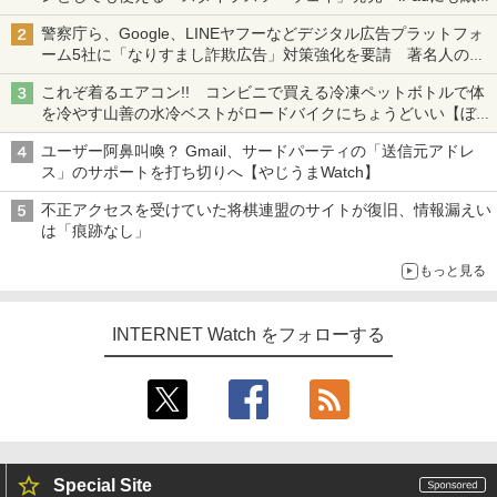
も、持ち替えずに書き込める
警察庁ら、Google、LINEヤフーなどデジタル広告プラットフォ
ーム5社に「なりすまし詐欺広告」対策強化を要請 著名人の写
真や映像を使った投資詐欺などへの対策として
これぞ着るエアコン!! コンビニで買える冷凍ペットボトルで体
を冷やす山善の水冷ベストがロードバイクにちょうどいい【ぼっ
ち・ざ・ろーど！その14】【空いた時間でなにしてる？】
ユーザー阿鼻叫喚？ Gmail、サードパーティの「送信元アドレ
ス」のサポートを打ち切りへ【やじうまWatch】
不正アクセスを受けていた将棋連盟のサイトが復旧、情報漏えい
は「痕跡なし」
もっと見る
INTERNET Watch をフォローする
Special Site