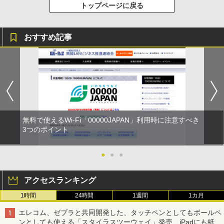
トップページに戻る
おすすめ記事
無料で使えるWi-Fi「00000JAPAN」利用時に注意すべき
3つのポイント
●
●
●
アクセスランキング
1時間
24時間
1週間
1カ月
エレコム、ゼブラと共同開発した、タッチペンとしてもボールペ
ンとしても使える「スタイラスツーウェイ」発売 iPadにも紙に