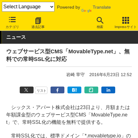
Powered by
Translate
INTERNET Watch
サービス/ソフト
サービス
レンタルサーバー/
カテゴリ
過去記事
検索
Impressサイト
ニュース
ウェブサービス型CMS「MovableType.net」、無
料での常時SSL化に対応
岩崎 宰守
2016年6月23日 12:52
リスト
シックス・アパート株式会社は23日より、月額または
年額課金型のウェブサービス型CMS「MovableType.ne
t」で、常時SSL化の機能を無料で提供する。
常時SSL化では、標準ドメイン「*.movabletype.io」の