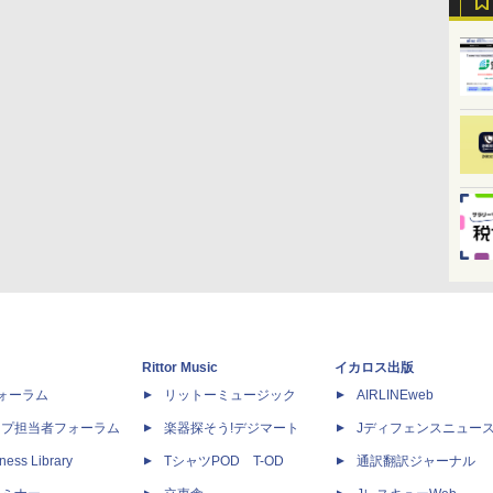
Rittor Music
イカロス出版
dフォーラム
リットーミュージック
AIRLINEweb
ップ担当者フォーラム
楽器探そう!デジマート
Jディフェンスニュー
ness Library
TシャツPOD T-OD
通訳翻訳ジャーナル