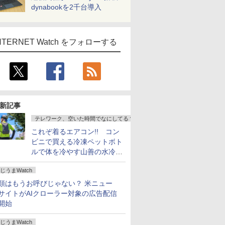
dynabookを2千台導入
NTERNET Watch をフォローする
新記事
テレワーク、空いた時間でなにしてる？
これぞ着るエアコン!! コン
ビニで買える冷凍ペットボト
ルで体を冷やす山善の水冷ベ
ストがロードバイクにちょう
じうまWatch
どいい【ぼっち・ざ・ろー
ど！その14】
類はもうお呼びじゃない？ 米ニュー
サイトがAIクローラー対象の広告配信
開始
じうまWatch