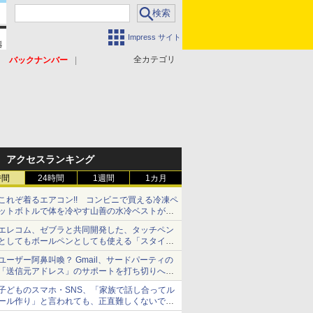
Impress サイト
全カテゴリ
バックナンバー
アクセスランキング
時間
24時間
1週間
1カ月
これぞ着るエアコン!! コンビニで買える冷凍ペ
ットボトルで体を冷やす山善の水冷ベストがロ
ードバイクにちょうどいい【ぼっち・ざ・ろー
エレコム、ゼブラと共同開発した、タッチペン
ど！その14】【空いた時間でなにしてる？】
としてもボールペンとしても使える「スタイラ
スツーウェイ」発売 iPadにも紙にも、持ち替
ユーザー阿鼻叫喚？ Gmail、サードパーティの
えずに書き込める
「送信元アドレス」のサポートを打ち切りへ
【やじうまWatch】
子どものスマホ・SNS、「家族で話し合ってル
ール作り」と言われても、正直難しくないです
か？ 「16歳になった瞬間にSNSデビューする