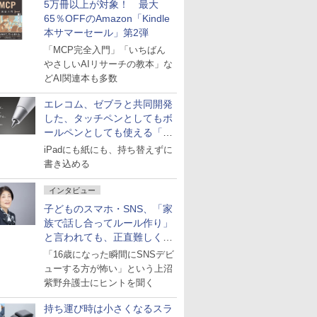
5万冊以上が対象！ 最大
65％OFFのAmazon「Kindle
本サマーセール」第2弾
「MCP完全入門」「いちばん
やさしいAIリサーチの教本」な
どAI関連本も多数
エレコム、ゼブラと共同開発
した、タッチペンとしてもボ
ールペンとしても使える「ス
タイラスツーウェイ」発売
iPadにも紙にも、持ち替えずに
書き込める
インタビュー
子どものスマホ・SNS、「家
族で話し合ってルール作り」
と言われても、正直難しくな
いですか？
「16歳になった瞬間にSNSデビ
ューする方が怖い」という上沼
紫野弁護士にヒントを聞く
持ち運び時は小さくなるスラ