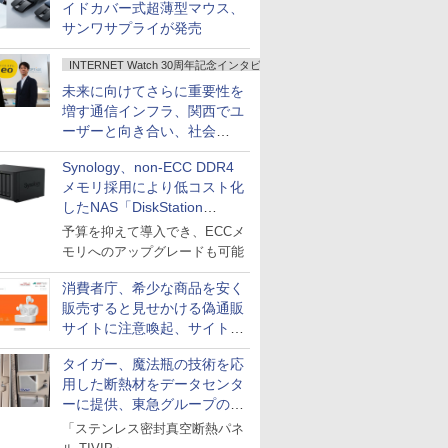
イドカバー式超薄型マウス、
サンワサプライが発売
INTERNET Watch 30周年記念インタビュー
未来に向けてさらに重要性を
増す通信インフラ、関西でユ
ーザーと向き合い、社会
の“あたらしい”を起動し続け
Synology、non-ECC DDR4
る～オプテージ
メモリ採用により低コスト化
したNAS「DiskStation
neo+」シリーズ
予算を抑えて導入でき、ECCメ
モリへのアップグレードも可能
消費者庁、希少な商品を安く
販売すると見せかける偽通販
サイトに注意喚起、サイト名
とドメイン名を公表
タイガー、魔法瓶の技術を応
用した断熱材をデータセンタ
ーに提供、東急グループの実
証実験で
「ステンレス密封真空断熱パネ