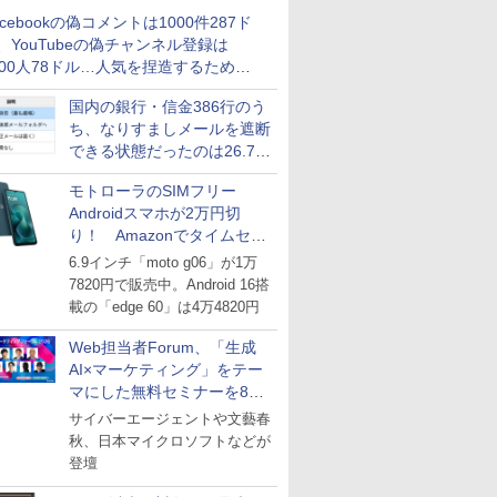
acebookの偽コメントは1000件287ド
、YouTubeの偽チャンネル登録は
000人78ドル…人気を捏造するための
格リストが公開中
国内の銀行・信金386行のう
ち、なりすましメールを遮断
できる状態だったのは26.7％
にとどまる～GMOブランド
モトローラのSIMフリー
セキュリティ調査
Androidスマホが2万円切
り！ Amazonでタイムセー
ル
6.9インチ「moto g06」が1万
7820円で販売中。Android 16搭
載の「edge 60」は4万4820円
Web担当者Forum、「生成
AI×マーケティング」をテー
マにした無料セミナーを8月
27日にオンライン開催
サイバーエージェントや文藝春
秋、日本マイクロソフトなどが
登壇