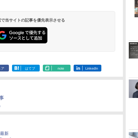
 検索で当サイトの記事を優先表示させる
ェア
はてブ
note
LinkedIn
記事
e）
x」最新