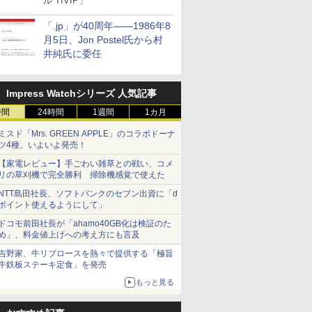
ル TIVIP」
「.jp」が40周年――1986年8
月5日、Jon Postel氏から村
井純氏に委任
Impress Watchシリーズ 人気記事
時間
24時間
1週間
1カ月
ミスド「Mrs. GREEN APPLE」のコラボドーナ
ツ4種、いよいよ発売！
【家電レビュー】手ごわい雑草との戦い、コメ
リの草刈機で完全勝利 掃除機感覚で使えた
NTT島田社長、ソフトバンクのセブン出資に「d
ポイント使えるようにして」
ドコモ前田社長が「ahamo40GB化は検証のた
め」、料金値上げへの考え方にも言及
吉野家、牛リブロースを熱々で提供する「極旨
牛鉄板ステーキ定食」を発売
もっと見る