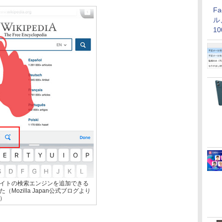
F
ル
1
価
イトの検索エンジンを追加できる
（Mozilla Japan公式ブログより
）