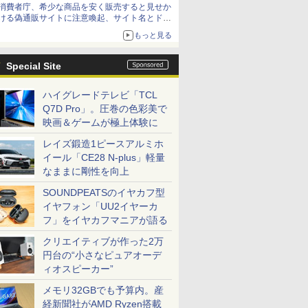
消費者庁、希少な商品を安く販売すると見せか
方が怖い」という上沼紫野弁護士にヒントを聞
ける偽通販サイトに注意喚起、サイト名とドメ
く
イン名を公表
もっと見る
Special Site
ハイグレードテレビ「TCL
Q7D Pro」。圧巻の色彩美で
映画＆ゲームが極上体験に
レイズ鍛造1ピースアルミホ
イール「CE28 N-plus」軽量
なままに剛性を向上
SOUNDPEATSのイヤカフ型
イヤフォン「UU2イヤーカ
フ」をイヤカフマニアが語る
クリエイティブが作った2万
円台の“小さなピュアオーデ
ィオスピーカー”
メモリ32GBでも予算内。産
経新聞社がAMD Ryzen搭載