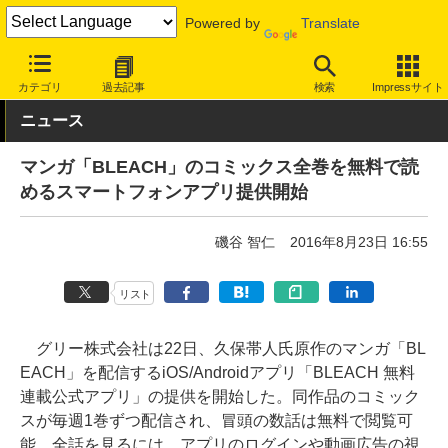
Powered by
Translate
INTERNET Watch
トピック
本・電子書籍
カテゴリ
過去記事
検索
Impressサイト
ニュース
マンガ「BLEACH」のコミックス全巻を無料で読
めるスマートフォンアプリ提供開始
磯谷 智仁
2016年8月23日 16:55
リスト
グリー株式会社は22日、久保帯人氏原作のマンガ「BL
EACH」を配信するiOS/Androidアプリ「BLEACH 無料
連載公式アプリ」の提供を開始した。同作品のコミック
スが毎週1巻ずつ配信され、冒頭の数話は無料で閲覧可
能。全話を見るには、アプリのログインや動画広告の視