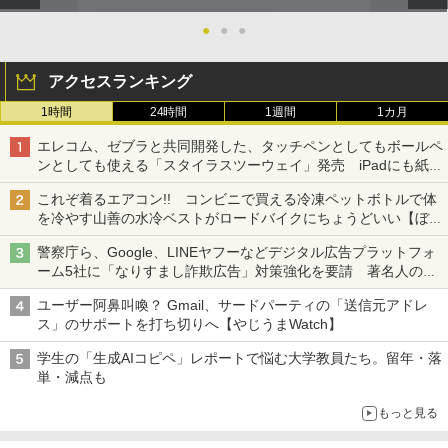
●
●
●
アクセスランキング
1時間
24時間
1週間
1カ月
エレコム、ゼブラと共同開発した、タッチペンとしてもボールペ
ンとしても使える「スタイラスツーウェイ」発売 iPadにも紙に
も、持ち替えずに書き込める
これぞ着るエアコン!! コンビニで買える冷凍ペットボトルで体
を冷やす山善の水冷ベストがロードバイクにちょうどいい【ぼっ
ち・ざ・ろーど！その14】【空いた時間でなにしてる？】
警察庁ら、Google、LINEヤフーなどデジタル広告プラットフォ
ーム5社に「なりすまし詐欺広告」対策強化を要請 著名人の写
真や映像を使った投資詐欺などへの対策として
ユーザー阿鼻叫喚？ Gmail、サードパーティの「送信元アドレ
ス」のサポートを打ち切りへ【やじうまWatch】
学生の「生成AIコピペ」レポートで悩む大学教員たち。留年・落
単・減点も
もっと見る