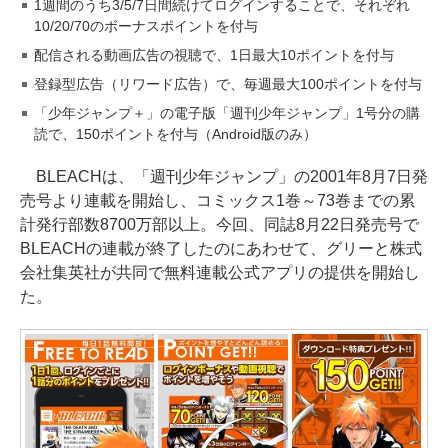
1週間のうち3/5/7日間続けてログインすることで、それぞれ
10/20/70のボーナスポイントを付与
配信される動画広告の視聴で、1日最大10ポイントを付与
登録型広告（リワード広告）で、毎週最大100ポイントを付与
「少年ジャンプ＋」の電子版「週刊少年ジャンプ」1号分の購
読で、150ポイントを付与（Android版のみ）
BLEACHは、「週刊少年ジャンプ」の2001年8月7日発
売号より連載を開始し、コミックス1巻～73巻までの累
計発行部数8700万部以上。今回、同誌8月22日発売号で
BLEACHの連載が終了したのにあわせて、グリーと株式
会社集英社が共同で無料連載公式アプリの提供を開始し
た。