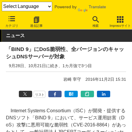
Powered by
Translate
INTERNET Watch
トピック
セキュリティ
脆弱性/修正パッチ
カテゴリ
過去記事
検索
Impressサイト
ニュース
「BIND 9」にDoS脆弱性、全バージョンのキャッ
シュDNSサーバーが対象
9月28日、10月21日に続き、1カ月強で3つ目
岩崎 宰守
2016年11月2日 15:31
リスト
Internet Systems Consortium（ISC）が開発・提供する
DNSソフト「BIND 9」において、サービス運用妨害（D
oS）攻撃に悪用可能な脆弱性（CVE-2016-8864）があっ
たとして、一般社団法人JPCERTコーディネーションセ