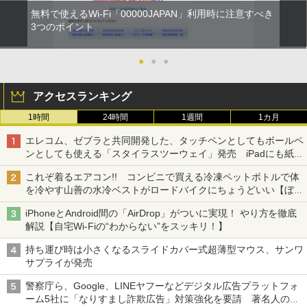
無料で使えるWi-Fi「00000JAPAN」利用時に注意すべき
3つのポイント
●
●
●
アクセスランキング
1時間
24時間
1週間
1カ月
エレコム、ゼブラと共同開発した、タッチペンとしてもボールペ
ンとしても使える「スタイラスツーウェイ」発売 iPadにも紙に
も、持ち替えずに書き込める
これぞ着るエアコン!! コンビニで買える冷凍ペットボトルで体
を冷やす山善の水冷ベストがロードバイクにちょうどいい【ぼっ
ち・ざ・ろーど！その14】【空いた時間でなにしてる？】
iPhoneとAndroid間の「AirDrop」がついに実現！ やり方を徹底
解説【自宅Wi-Fiの“わからない”をスッキリ！】
持ち運び時は小さくなるスライドカバー式超薄型マウス、サンワ
サプライが発売
警察庁ら、Google、LINEヤフーなどデジタル広告プラットフォ
ーム5社に「なりすまし詐欺広告」対策強化を要請 著名人の写