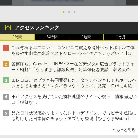
●
●
●
アクセスランキング
1時間
24時間
1週間
1カ月
これぞ着るエアコン!! コンビニで買える冷凍ペットボトルで体
を冷やす山善の水冷ベストがロードバイクにちょうどいい【ぼっ
ち・ざ・ろーど！その14】【空いた時間でなにしてる？】
警察庁ら、Google、LINEヤフーなどデジタル広告プラットフォ
ーム5社に「なりすまし詐欺広告」対策強化を要請 著名人の写
真や映像を使った投資詐欺などへの対策として
エレコム、ゼブラと共同開発した、タッチペンとしてもボールペ
ンとしても使える「スタイラスツーウェイ」発売 iPadにも紙に
も、持ち替えずに書き込める
不正アクセスを受けていた将棋連盟のサイトが復旧、情報漏えい
は「痕跡なし」
見た目は既視感ありまくりなレトロデザイン、でもビデオ通話に
も対応した日本発のチャットアプリが登場【やじうまWatch】
もっと見る