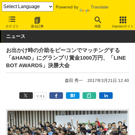
Powered by
Translate
INTERNET Watch
トピック
開発者/クリエイター
カテゴリ
過去記事
検索
Impressサイト
ニュース
お出かけ時の介助をビーコンでマッチングする
「&HAND」にグランプリ賞金1000万円、「LINE
BOT AWARDS」決勝大会
森田 秀一
2017年3月21日 12:40
リスト