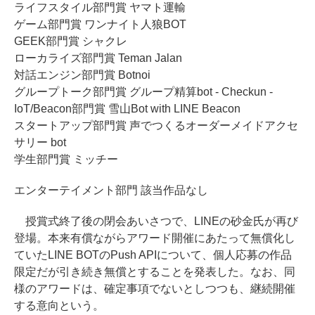
ライフスタイル部門賞 ヤマト運輸
ゲーム部門賞 ワンナイト人狼BOT
GEEK部門賞 シャクレ
ローカライズ部門賞 Teman Jalan
対話エンジン部門賞 Botnoi
グループトーク部門賞 グループ精算bot - Checkun -
IoT/Beacon部門賞 雪山Bot with LINE Beacon
スタートアップ部門賞 声でつくるオーダーメイドアクセ
サリー bot
学生部門賞 ミッチー
エンターテイメント部門 該当作品なし
授賞式終了後の閉会あいさつで、LINEの砂金氏が再び
登場。本来有償ながらアワード開催にあたって無償化し
ていたLINE BOTのPush APIについて、個人応募の作品
限定だが引き続き無償とすることを発表した。なお、同
様のアワードは、確定事項でないとしつつも、継続開催
する意向という。