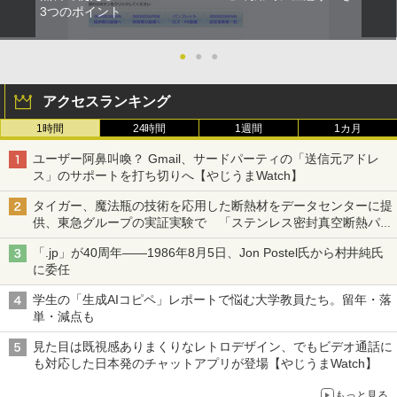
3つのポイント
●
●
●
アクセスランキング
1時間
24時間
1週間
1カ月
ユーザー阿鼻叫喚？ Gmail、サードパーティの「送信元アドレ
ス」のサポートを打ち切りへ【やじうまWatch】
タイガー、魔法瓶の技術を応用した断熱材をデータセンターに提
供、東急グループの実証実験で 「ステンレス密封真空断熱パネ
ル TIVIP」
「.jp」が40周年――1986年8月5日、Jon Postel氏から村井純氏
に委任
学生の「生成AIコピペ」レポートで悩む大学教員たち。留年・落
単・減点も
見た目は既視感ありまくりなレトロデザイン、でもビデオ通話に
も対応した日本発のチャットアプリが登場【やじうまWatch】
もっと見る