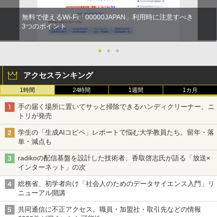
無料で使えるWi-Fi「00000JAPAN」利用時に注意すべき
3つのポイント
●
●
●
アクセスランキング
1時間
24時間
1週間
1カ月
手の届く場所に置いてサッと掃除できるハンディクリーナー、ニ
トリが発売
学生の「生成AIコピペ」レポートで悩む大学教員たち。留年・落
単・減点も
radikoの配信基盤を設計した技術者、香取啓志氏が語る「放送×
インターネット」の次
総務省、初学者向け「社会人のためのデータサイエンス入門」リ
ニューアル開講
共同通信に不正アクセス。職員・加盟社・取引先などの情報