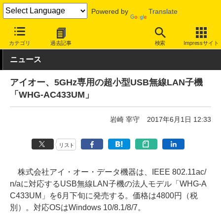
Powered by
Translate
INTERNET Watch
ハードウェア
LAN機器
無線LAN
カテゴリ
過去記事
検索
Impressサイト
ニュース
アイオー、5GHz専用の超小型USB無線LAN子機
「WHG-AC433UM」
岩崎 宰守
2017年6月1日 12:33
リスト
株式会社アイ・オー・データ機器は、IEEE 802.11ac/
n/aに対応するUSB無線LAN子機の法人モデル「WHG-A
C433UM」を6月下旬に発売する。価格は4800円（税
別）。対応OSはWindows 10/8.1/8/7。