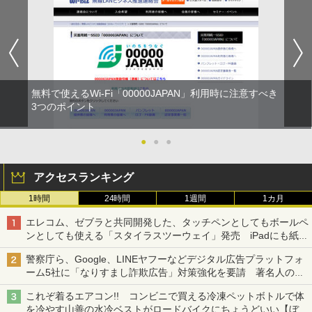
無料で使えるWi-Fi「00000JAPAN」利用時に注意すべき
3つのポイント
●
●
●
アクセスランキング
1時間
24時間
1週間
1カ月
エレコム、ゼブラと共同開発した、タッチペンとしてもボールペ
ンとしても使える「スタイラスツーウェイ」発売 iPadにも紙に
も、持ち替えずに書き込める
警察庁ら、Google、LINEヤフーなどデジタル広告プラットフォ
ーム5社に「なりすまし詐欺広告」対策強化を要請 著名人の写
真や映像を使った投資詐欺などへの対策として
これぞ着るエアコン!! コンビニで買える冷凍ペットボトルで体
を冷やす山善の水冷ベストがロードバイクにちょうどいい【ぼっ