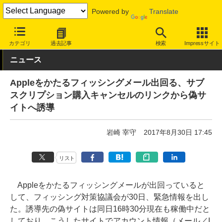
Powered by
Translate
INTERNET Watch
トピック
セキュリティ
詐欺/フィッシング
カテゴリ
過去記事
検索
Impressサイト
ニュース
Appleをかたるフィッシングメール出回る、サブ
スクリプション購入キャンセルのリンクから偽サ
イトへ誘導
岩崎 宰守
2017年8月30日 17:45
リスト
Appleをかたるフィッシングメールが出回っていると
して、フィッシング対策協議会が30日、緊急情報を出し
た。誘導先の偽サイトは同日16時30分現在も稼働中だと
しており、こうしたサイトでアカウント情報（メール／I