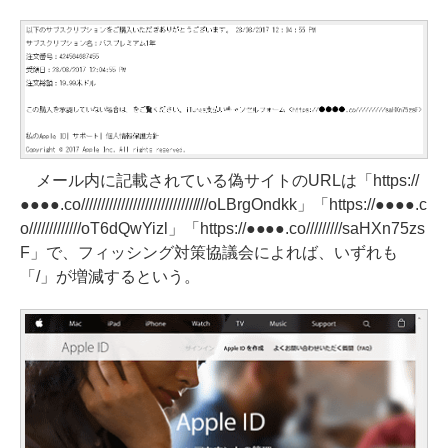
メール内に記載されている偽サイトのURLは「https://
●●●●.co////////////////////////////////oLBrgOndkk」「https://●●●●.c
o/////////////oT6dQwYizl」「https://●●●●.co/////////saHXn75zs
F」で、フィッシング対策協議会によれば、いずれも
「/」が増減するという。