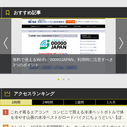
おすすめ記事
無料で使えるWi-Fi「00000JAPAN」利用時に注意すべき
3つのポイント
●
●
●
アクセスランキング
1時間
24時間
1週間
1カ月
これぞ着るエアコン!! コンビニで買える冷凍ペットボトルで体
を冷やす山善の水冷ベストがロードバイクにちょうどいい【ぼっ
ち・ざ・ろーど！その14】【空いた時間でなにしてる？】
エレコム、ゼブラと共同開発した、タッチペンとしてもボールペ