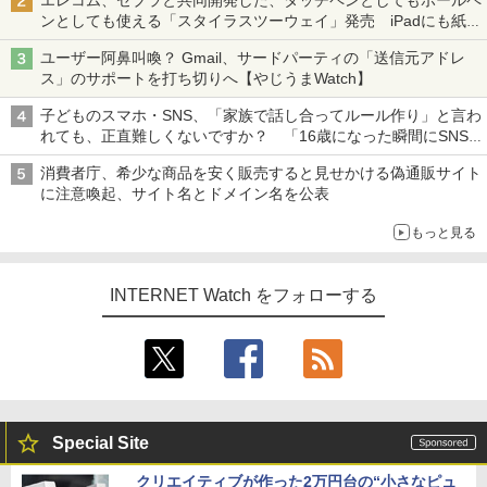
ンとしても使える「スタイラスツーウェイ」発売 iPadにも紙に
も、持ち替えずに書き込める
ユーザー阿鼻叫喚？ Gmail、サードパーティの「送信元アドレ
ス」のサポートを打ち切りへ【やじうまWatch】
子どものスマホ・SNS、「家族で話し合ってルール作り」と言わ
れても、正直難しくないですか？ 「16歳になった瞬間にSNS
デビューする方が怖い」という上沼紫野弁護士にヒントを聞く
消費者庁、希少な商品を安く販売すると見せかける偽通販サイト
に注意喚起、サイト名とドメイン名を公表
もっと見る
INTERNET Watch をフォローする
Special Site
クリエイティブが作った2万円台の“小さなピュ