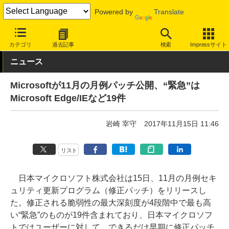
Powered by
Translate
INTERNET Watch
トピック
セキュリティ
脆弱性/修正パッチ
カテゴリ
過去記事
検索
Impressサイト
ニュース
Microsoftが11月の月例パッチ公開、“緊急”は
Microsoft Edge/IEなど19件
岩崎 宰守
2017年11月15日 11:46
リスト
日本マイクロソフト株式会社は15日、11月の月例セキ
ュリティ更新プログラム（修正パッチ）をリリースし
た。修正される脆弱性の最大深刻度が4段階中で最も高
い“緊急”のものが19件含まれており、日本マイクロソフ
トではユーザーに対して、できるだけ早期に修正パッチ