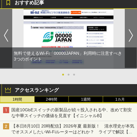
おすすめ記事
無料で使えるWi-Fi「00000JAPAN」利用時に注意すべき
3つのポイント
●
●
●
アクセスランキング
1時間
24時間
1週間
1カ月
国産10GbEスイッチの新製品が続々投入される中、改めて割安
な中華スイッチの価値を見直す【イニシャルB】
【本日8月10日 20時配信】2026年夏 最新版！ 清水理史が本気
でオススメしたいWi-Fiルーターはどれか？ ライブで解説【清