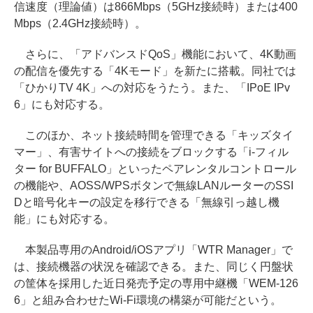
信速度（理論値）は866Mbps（5GHz接続時）または400
Mbps（2.4GHz接続時）。
さらに、「アドバンスドQoS」機能において、4K動画
の配信を優先する「4Kモード」を新たに搭載。同社では
「ひかりTV 4K」への対応をうたう。また、「IPoE IPv
6」にも対応する。
このほか、ネット接続時間を管理できる「キッズタイ
マー」、有害サイトへの接続をブロックする「i-フィル
ター for BUFFALO」といったペアレンタルコントロール
の機能や、AOSS/WPSボタンで無線LANルーターのSSI
Dと暗号化キーの設定を移行できる「無線引っ越し機
能」にも対応する。
本製品専用のAndroid/iOSアプリ「WTR Manager」で
は、接続機器の状況を確認できる。また、同じく円盤状
の筐体を採用した近日発売予定の専用中継機「WEM-126
6」と組み合わせたWi-Fi環境の構築が可能だという。