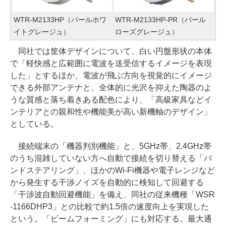
WTR-M2133HP（パールホワ
WTR-M2133HP-PR（パール
イトグレージュ）
ローズグレージュ）
同社では筐体デザインについて、白い円盤形状の本体
で「軽快感と広範囲に電波を送受信するイメージを表現
した」とするほか、電波が飛ぶ方向を視覚的にイメージ
できる外部アンテナと、全体的に光沢を抑えた陶器のよ
うな質感と落ち着きある配色により、「高級家具などイ
ンテリアとの親和性や機能美が高い新機軸のデザイン」
としている。
接続端末の「機器判別機能」と、5GHz帯、2.4GHz帯
のうち混雑していない方へ自動で接続を切り替える「バ
ンドステアリング」、ほかのWi-Fi機器や電子レンジなど
から発生する干渉ノイズを自動的に検知して回避する
「干渉波自動回避機能」を備え、同社の従来機種「WSR
-1166DHP3」との比較で約1.5倍の速度向上を実現した
という。「ビームフォーミング」にも対応する。最大通