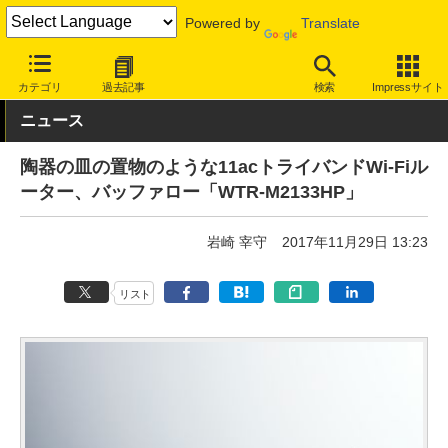
Powered by
Translate
INTERNET Watch
ハードウェア
LAN機器
無線LAN
カテゴリ
過去記事
検索
Impressサイト
ニュース
陶器の皿の置物のような11acトライバンドWi-Fiル
ーター、バッファロー「WTR-M2133HP」
岩崎 宰守
2017年11月29日 13:23
リスト