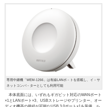
専用中継機「WEM-1266」は有線LANポ－トを搭載し、イ－サ
ネットコンバ－ターとしても利用可能
本体底面には、いずれもギガビット対応のWANポート
×1とLANポート×3、USBストレージやプリンター、オー
ディオ機器の接続が可能なUSB 3.0ポート×1を装備。ル