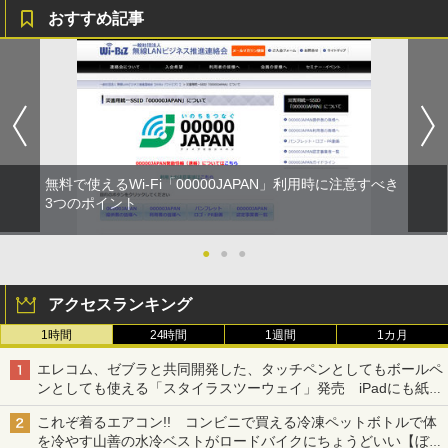
おすすめ記事
無料で使えるWi-Fi「00000JAPAN」利用時に注意すべき
3つのポイント
●
●
●
アクセスランキング
1時間
24時間
1週間
1カ月
エレコム、ゼブラと共同開発した、タッチペンとしてもボールペ
ンとしても使える「スタイラスツーウェイ」発売 iPadにも紙に
も、持ち替えずに書き込める
これぞ着るエアコン!! コンビニで買える冷凍ペットボトルで体
を冷やす山善の水冷ベストがロードバイクにちょうどいい【ぼっ