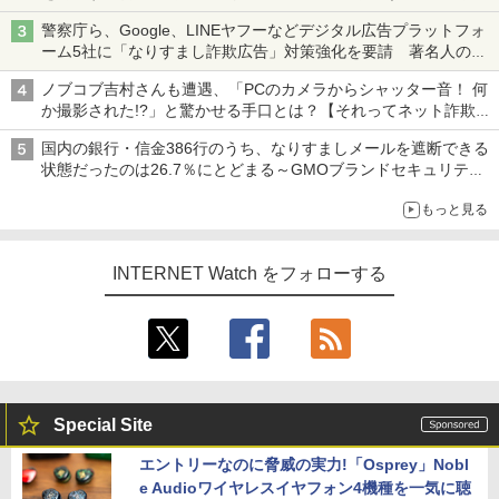
ち・ざ・ろーど！その14】【空いた時間でなにしてる？】
警察庁ら、Google、LINEヤフーなどデジタル広告プラットフォ
ーム5社に「なりすまし詐欺広告」対策強化を要請 著名人の写
真や映像を使った投資詐欺などへの対策として
ノブコブ吉村さんも遭遇、「PCのカメラからシャッター音！ 何
か撮影された!?」と驚かせる手口とは？【それってネット詐欺で
すよ！】
国内の銀行・信金386行のうち、なりすましメールを遮断できる
状態だったのは26.7％にとどまる～GMOブランドセキュリティ
調査
もっと見る
INTERNET Watch をフォローする
Special Site
エントリーなのに脅威の実力!「Osprey」Nobl
e Audioワイヤレスイヤフォン4機種を一気に聴