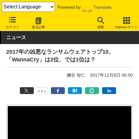
Powered by
Translate
INTERNET Watch
トピック
セキュリティ
ウイルス/マルウェア
カテゴリ
過去記事
検索
Impressサイト
ニュース
2017年の凶悪なランサムウェアトップ10、
「WannaCry」は2位、では1位は？
磯谷 智仁
2017年12月8日 06:00
リスト