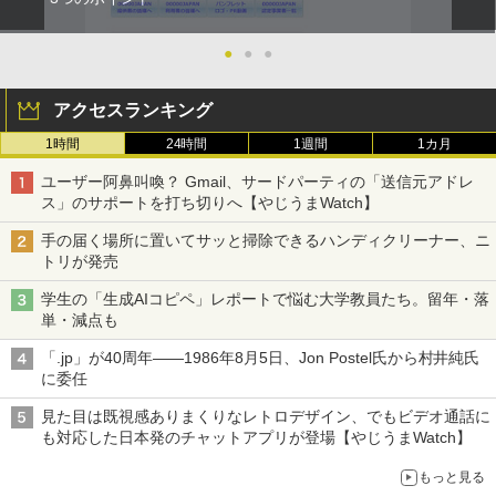
●
●
●
アクセスランキング
1時間
24時間
1週間
1カ月
ユーザー阿鼻叫喚？ Gmail、サードパーティの「送信元アドレ
ス」のサポートを打ち切りへ【やじうまWatch】
手の届く場所に置いてサッと掃除できるハンディクリーナー、ニ
トリが発売
学生の「生成AIコピペ」レポートで悩む大学教員たち。留年・落
単・減点も
「.jp」が40周年――1986年8月5日、Jon Postel氏から村井純氏
に委任
見た目は既視感ありまくりなレトロデザイン、でもビデオ通話に
も対応した日本発のチャットアプリが登場【やじうまWatch】
もっと見る