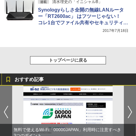
清水理史の「イニシャルB」
連載
Synologyらしさ全開の無線LANルータ
ー「RT2600ac」 はフツーじゃない！
コレ1台でファイル共有やセキュリティ対
策もOK
2017年7月18日
トップページに戻る
おすすめ記事
無料で使えるWi-Fi「00000JAPAN」利用時に注意すべき
3つのポイント