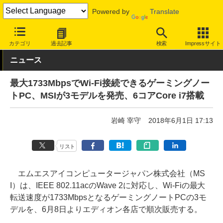
Powered by
Translate
INTERNET Watch
ハードウェア
デバイス
PC
カテゴリ
過去記事
検索
Impressサイト
ニュース
最大1733MbpsでWi-Fi接続できるゲーミングノー
トPC、MSIが3モデルを発売、6コアCore i7搭載
岩崎 宰守
2018年6月1日 17:13
リスト
エムエスアイコンピュータージャパン株式会社（MS
I）は、IEEE 802.11acのWave 2に対応し、Wi-Fiの最大
転送速度が1733MbpsとなるゲーミングノートPCの3モ
デルを、6月8日よりエディオン各店で順次販売する。