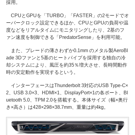
採用。
CPUとGPUを「TURBO」「FASTER」の2モードでオ
ーバークロック設定できるほか、CPUとGPUの負荷や温
度などをリアルタイムにモニタリングしたり、2基のフ
ァン速度を制御できる「PredatorSense」を利用可能。
また、ブレードの薄さわずか0.1mm のメタル製AeroBl
ade 3Dファンと5基のヒートパイプを採用する独自の冷
却システムにより、風圧を約35％増大させ、長時間動作
時の安定動作を実現するという。
インターフェースはThunderbolt 3対応のUSB Type-C×
2、USB 3.0×3、HDMI×1、DisplayPort×1の各ポート、Bl
uetooth 5.0、TPM 2.0を搭載する。本体サイズ（幅×奥行
き×高さ）は428×298×38.7mm、重量は約4kg。