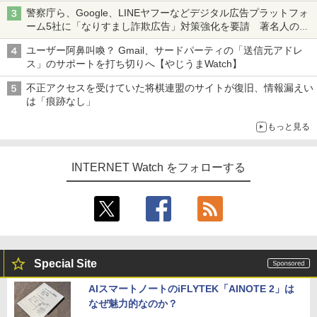
ち・ざ・ろーど！その14】【空いた時間でなにしてる？】
警察庁ら、Google、LINEヤフーなどデジタル広告プラットフォ
ーム5社に「なりすまし詐欺広告」対策強化を要請 著名人の写
真や映像を使った投資詐欺などへの対策として
ユーザー阿鼻叫喚？ Gmail、サードパーティの「送信元アドレ
ス」のサポートを打ち切りへ【やじうまWatch】
不正アクセスを受けていた将棋連盟のサイトが復旧、情報漏えい
は「痕跡なし」
もっと見る
INTERNET Watch をフォローする
Special Site
AIスマートノートのiFLYTEK「AINOTE 2」は
なぜ魅力的なのか？