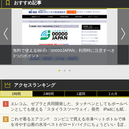
おすすめ記事
無料で使えるWi-Fi「00000JAPAN」利用時に注意すべき
3つのポイント
●
●
●
アクセスランキング
1時間
24時間
1週間
1カ月
エレコム、ゼブラと共同開発した、タッチペンとしてもボールペ
ンとしても使える「スタイラスツーウェイ」発売 iPadにも紙に
も、持ち替えずに書き込める
これぞ着るエアコン!! コンビニで買える冷凍ペットボトルで体
を冷やす山善の水冷ベストがロードバイクにちょうどいい【ぼっ