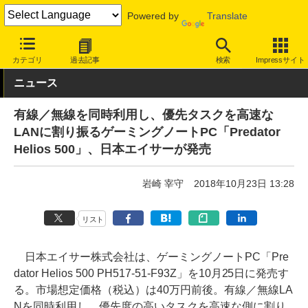
Powered by
Translate
INTERNET Watch
ハードウェア
デバイス
PC
カテゴリ
過去記事
検索
Impressサイト
ニュース
有線／無線を同時利用し、優先タスクを高速な
LANに割り振るゲーミングノートPC「Predator
Helios 500」、日本エイサーが発売
岩崎 宰守
2018年10月23日 13:28
リスト
日本エイサー株式会社は、ゲーミングノートPC「Pre
dator Helios 500 PH517-51-F93Z」を10月25日に発売す
る。市場想定価格（税込）は40万円前後。有線／無線LA
Nを同時利用し、優先度の高いタスクを高速な側に割り