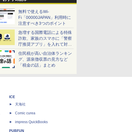
無料で使えるWi-
Fi「00000JAPAN」利用時に
注意すべき3つのポイント
急増する国際電話による特殊
詐欺、家族のスマホに「警察
庁推奨アプリ」を入れて対策
しよう！
住民税が高い自治体ランキン
グ、源泉徴収票の見方など
「税金の話」まとめ
ICE
天海社
ス
Comic curea
impress QuickBooks
PUBFUN