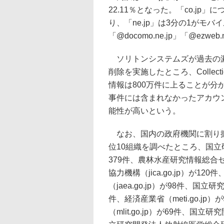
22.11％となった。「co.jp」
り、「ne.jp」は3分の1が
「@docomo.ne.jp」「@ezweb
ソリトンシステムズが過去の漏
削除を実施したところ、Collec
情報は800万件に上ることが分
事件には含まれなかったアカウ
能性が高いという。
なお、国内の政府機関に割り振ら
位10組織を調べたところ、国立研究
379件、農林水産研究情報総合センタ
協力機構（jica.go.jp）が
（jaea.go.jp）が98件、国立
件、経済産業省（meti.go.jp）
（mlit.go.jp）が69件、国立