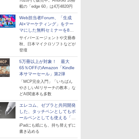
7820円で販売中。Android 16搭
載の「edge 60」は4万4820円
Web担当者Forum、「生成
AI×マーケティング」をテー
マにした無料セミナーを8月
27日にオンライン開催
サイバーエージェントや文藝春
秋、日本マイクロソフトなどが
登壇
5万冊以上が対象！ 最大
65％OFFのAmazon「Kindle
本サマーセール」第2弾
「MCP完全入門」「いちばん
やさしいAIリサーチの教本」な
どAI関連本も多数
エレコム、ゼブラと共同開発
した、タッチペンとしてもボ
ールペンとしても使える「ス
タイラスツーウェイ」発売
iPadにも紙にも、持ち替えずに
書き込める