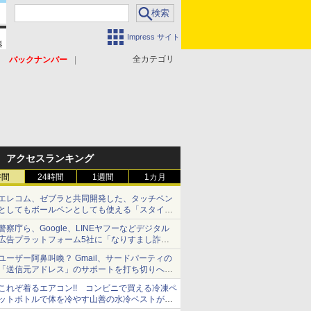
Impress サイト
全カテゴリ
バックナンバー
アクセスランキング
時間
24時間
1週間
1カ月
エレコム、ゼブラと共同開発した、タッチペン
としてもボールペンとしても使える「スタイラ
スツーウェイ」発売 iPadにも紙にも、持ち替
警察庁ら、Google、LINEヤフーなどデジタル
えずに書き込める
広告プラットフォーム5社に「なりすまし詐欺
広告」対策強化を要請 著名人の写真や映像を
ユーザー阿鼻叫喚？ Gmail、サードパーティの
使った投資詐欺などへの対策として
「送信元アドレス」のサポートを打ち切りへ
【やじうまWatch】
これぞ着るエアコン!! コンビニで買える冷凍ペ
ットボトルで体を冷やす山善の水冷ベストがロ
ードバイクにちょうどいい【ぼっち・ざ・ろー