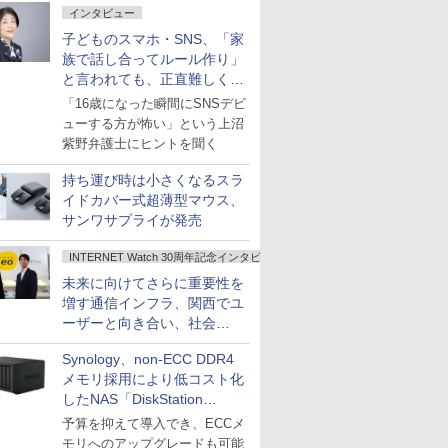
インタビュー
子どものスマホ・SNS、「家
族で話し合ってルール作り」
と言われても、正直難しくな
いですか？
「16歳になった瞬間にSNSデビ
ューする方が怖い」という上沼
紫野弁護士にヒントを聞く
持ち運び時は小さくなるスラ
イドカバー式超薄型マウス、
サンワサプライが発売
INTERNET Watch 30周年記念インタビュー
未来に向けてさらに重要性を
増す通信インフラ、関西でユ
ーザーと向き合い、社会
の“あたらしい”を起動し続け
Synology、non-ECC DDR4
る～オプテージ
メモリ採用により低コスト化
したNAS「DiskStation
neo+」シリーズ
予算を抑えて導入でき、ECCメ
モリへのアップグレードも可能