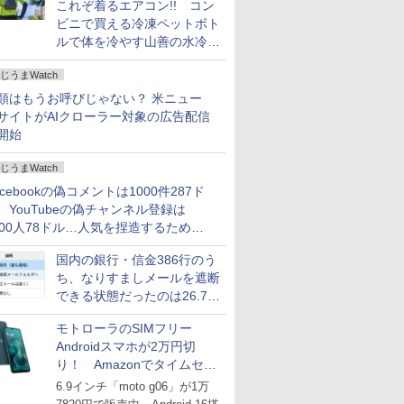
これぞ着るエアコン!! コン
ビニで買える冷凍ペットボト
ルで体を冷やす山善の水冷ベ
ストがロードバイクにちょう
じうまWatch
どいい【ぼっち・ざ・ろー
ど！その14】
類はもうお呼びじゃない？ 米ニュー
サイトがAIクローラー対象の広告配信
開始
じうまWatch
acebookの偽コメントは1000件287ド
、YouTubeの偽チャンネル登録は
000人78ドル…人気を捏造するための
格リストが公開中
国内の銀行・信金386行のう
ち、なりすましメールを遮断
できる状態だったのは26.7％
にとどまる～GMOブランド
モトローラのSIMフリー
セキュリティ調査
Androidスマホが2万円切
り！ Amazonでタイムセー
ル
6.9インチ「moto g06」が1万