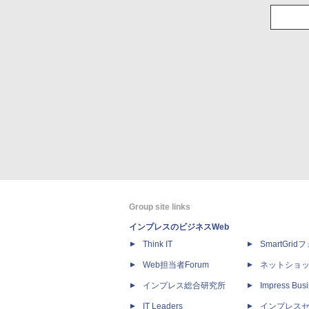
Group site links
インプレスのビジネスWeb
Think IT
SmartGri
Web担当者Forum
ネットショ
インプレス総合研究所
Impress Busi
IT Leaders
インプレス