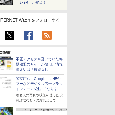
「2×9R」が登場！
NTERNET Watch をフォローする
新記事
不正アクセスを受けていた将
棋連盟のサイトが復旧、情報
漏えいは「痕跡なし」
警察庁ら、Google、LINEヤ
フーなどデジタル広告プラッ
トフォーム5社に「なりすま
し詐欺広告」対策強化を要請
著名人の写真や映像を使った投
資詐欺などへの対策として
テレワーク、空いた時間でなにしてる？