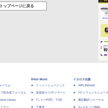
トップページに戻る
Rittor Music
イカロス出版
dフォーラム
リットーミュージック
AIRLINEweb
ップ担当者フォーラム
楽器探そう!デジマート
Jディフェンスニュー
ness Library
TシャツPOD T-OD
通訳翻訳ジャーナル
セミナー
立東舎
JレスキューWeb