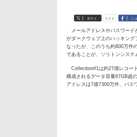
ポスト
リスト
シ
メールアドレスやパスワードが含ま
がダークウェブ上のハッキング
なったが、このうち約800万
であることが、ソリトンシステ
Collection#1は約27億
構成されるデータ容量87GB超
アドレスは7億7300万件、パス