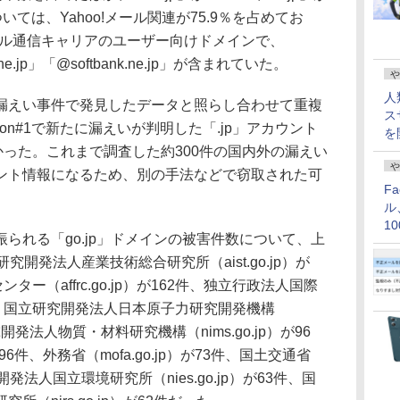
については、Yahoo!メール関連が75.9％を占めてお
モバイル通信キャリアのユーザー向けドメインで、
.ne.jp」「@softbank.ne.jp」が含まれていた。
や
人
えい事件で発見したデータと照らし合わせて重複
ス
tion#1で新たに漏えいが判明した「.jp」アカウント
を
かった。これまで調査した約300件の国内外の漏えい
や
ント情報になるため、別の手法などで窃取された可
F
ル
1
れる「go.jp」ドメインの被害件数について、上
価
開発法人産業技術総合研究所（aist.go.jp）が
ー（affrc.go.jp）が162件、独立行政法人国際
120件、国立研究開発法人日本原子力研究開発機構
研究開発法人物質・材料研究機構（nims.go.jp）が96
が96件、外務省（mofa.go.jp）が73件、国土交通省
研究開発法人国立環境研究所（nies.go.jp）が63件、国