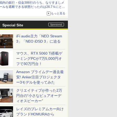
国内の銀行・信金386行のうち、なりすましメ
ど！その14】【空いた時間でなにしてる？】
ールを遮断できる状態だったのは26.7％にとど
まる～GMOブランドセキュリティ調査
もっと見る
Special Site
iFi audio主力「NEO Stream
3」「NEO iDSD 3」に迫る
マウス、RTX 5060 Ti搭載ゲ
ーミングPCが7万5,000円オ
フで30万円台！
Amazon プライムデー過去最
安! Anker注目プロジェクタ
ー3モデルを使ってみた
クリエイティブが作った2万
円台の“小さなピュアオーデ
ィオスピーカー”
レイズのプレミアムカー向け
ブランドHOMURAから