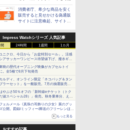
消費者庁、希少な商品を安く
販売すると見せかける偽通販
サイトに注意喚起、サイト名
とドメイン名を公表
Impress Watchシリーズ 人気記事
時間
24時間
1週間
1カ月
ユニクロ、今日から「お盆特別セール」。涼感
シアサッカーワンピース待望値下げ、撥水ギア
ショーツは1990円に
東映の歴代オープニング映像がカプセルトイ
に。全5種で8月下旬発売
カルディ、オンライン限定「ネコバッグ＆タン
ブラーセット」を一般販売。7月の抽選販売の
当選無効分
はやぶさ50％オフの「新幹線eチケット（トク
だ値スペシャル28）」発売。秋冬乗車分、えき
ねっと限定
フェルメール《真珠の耳飾りの少女》展のグッ
ズ公開。図録/ミッフィー/葬送のフリーレンほ
か、注目ブランドコラボが実現
もっと見る
おすすめ記事