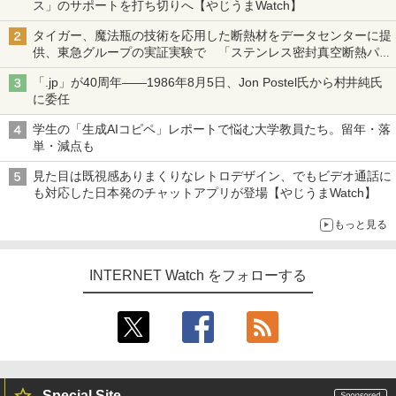
ス」のサポートを打ち切りへ【やじうまWatch】
タイガー、魔法瓶の技術を応用した断熱材をデータセンターに提
供、東急グループの実証実験で 「ステンレス密封真空断熱パネ
ル TIVIP」
「.jp」が40周年――1986年8月5日、Jon Postel氏から村井純氏
に委任
学生の「生成AIコピペ」レポートで悩む大学教員たち。留年・落
単・減点も
見た目は既視感ありまくりなレトロデザイン、でもビデオ通話に
も対応した日本発のチャットアプリが登場【やじうまWatch】
もっと見る
INTERNET Watch をフォローする
Special Site