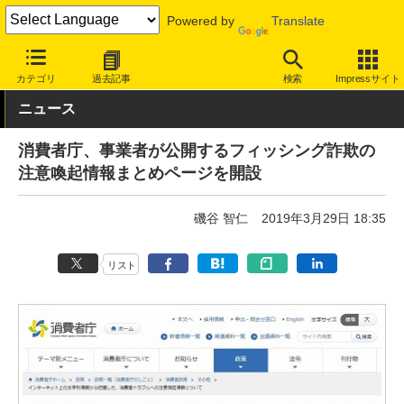
Powered by
Translate
INTERNET Watch
トピック
セキュリティ
その他
カテゴリ
過去記事
検索
Impressサイト
ニュース
消費者庁、事業者が公開するフィッシング詐欺の
注意喚起情報まとめページを開設
磯谷 智仁
2019年3月29日 18:35
リスト