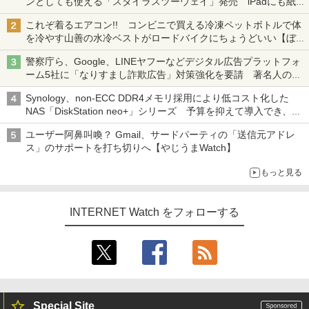
ンとしても使える「スタイラスツーウェイ」発売 iPadにも紙に
も、持ち替えずに書き込める
これぞ着るエアコン!! コンビニで買える冷凍ペットボトルで体
を冷やす山善の水冷ベストがロードバイクにちょうどいい【ぼっ
ち・ざ・ろーど！その14】【空いた時間でなにしてる？】
警察庁ら、Google、LINEヤフーなどデジタル広告プラットフォ
ーム5社に「なりすまし詐欺広告」対策強化を要請 著名人の写
真や映像を使った投資詐欺などへの対策として
Synology、non-ECC DDR4メモリ採用により低コスト化した
NAS「DiskStation neo+」シリーズ 予算を抑えて導入でき、
ECCメモリへのアップグレードも可能
ユーザー阿鼻叫喚？ Gmail、サードパーティの「送信元アドレ
ス」のサポートを打ち切りへ【やじうまWatch】
もっと見る
INTERNET Watch をフォローする
Special Site