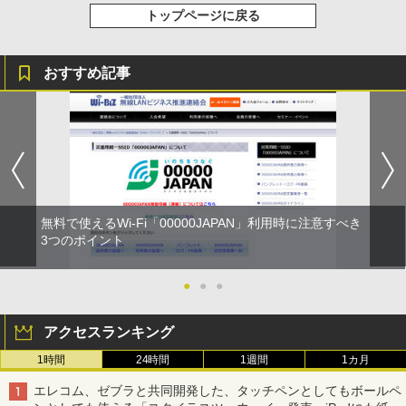
トップページに戻る
おすすめ記事
無料で使えるWi-Fi「00000JAPAN」利用時に注意すべき
3つのポイント
●
●
●
アクセスランキング
1時間
24時間
1週間
1カ月
エレコム、ゼブラと共同開発した、タッチペンとしてもボールペ