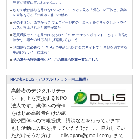
害者が警察に言われたのは……
なぜ80代は詐欺を恐れないのか？ データから見る「慢心」の正体と、高齢
の家族を守る「仕組み」作りの勧め
そのボタン、偽物かも？ ウェブページ内の「次へ」をクリックしたらウイ
ルスが検出されたと警告が出た
悪質通販サイトを見分けるための「6つのチェックポイント」とは？ 商品が
届かない場合の対応方法も確認しておこう
米国旅行に必要な「ESTA」の申請は“必ず”公式サイトで！ 高額を請求する
申請代行サイトに注意！
そのほかの詐欺事例など、この連載の記事一覧はこちら
NPO法人DLIS（デジタルリテラシー向上機構）
高齢者のデジタルリテラ
シー向上を支援するNPO
法人です。媒体への寄稿
をはじめ高齢者向けの施
設や団体への情報提供、講演などを行っています。
もし活動に興味を持っていただけたり、協力してい
ただけそうな方は、「dlisjapan@gmail.com」まで