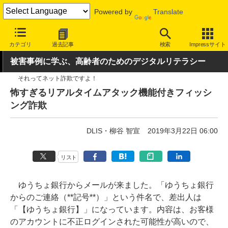
Powered by
Translate
INTERNET Watch
トピック
セキュリティ
詐欺/フィッシング
カテゴリ
過去記事
検索
Impressサイト
被害事例に学ぶ、高齢者のためのデジタルリテラシー
それってネット詐欺ですよ！
怖すぎるリアルタイムアタック機能付きフィッシ
ング詐欺
DLIS・柳谷 智宣
2019年3月22日 06:00
リスト
ゆうちょ銀行からメールが来ました。「ゆうちょ銀行
からのご連絡（**記号**）」という件名で、差出人は
「【ゆうちょ銀行】」になっています。内容は、お客様
のアカウントに不正ログインされた可能性が高いので、