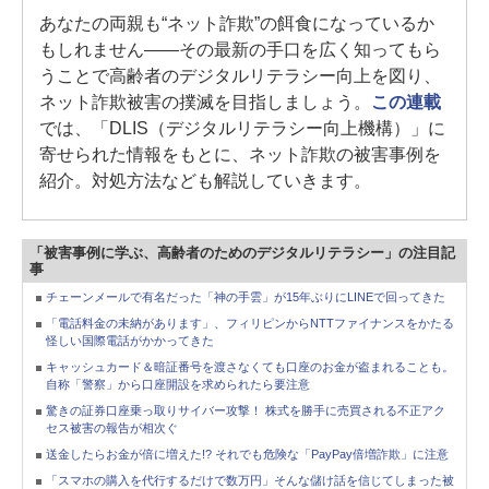
あなたの両親も“ネット詐欺”の餌食になっているか
もしれません――その最新の手口を広く知ってもら
うことで高齢者のデジタルリテラシー向上を図り、
ネット詐欺被害の撲滅を目指しましょう。
この連載
では、「DLIS（デジタルリテラシー向上機構）」に
寄せられた情報をもとに、ネット詐欺の被害事例を
紹介。対処方法なども解説していきます。
「被害事例に学ぶ、高齢者のためのデジタルリテラシー」の注目記
事
チェーンメールで有名だった「神の手雲」が15年ぶりにLINEで回ってきた
「電話料金の未納があります」、フィリピンからNTTファイナンスをかたる
怪しい国際電話がかかってきた
キャッシュカード＆暗証番号を渡さなくても口座のお金が盗まれることも。
自称「警察」から口座開設を求められたら要注意
驚きの証券口座乗っ取りサイバー攻撃！ 株式を勝手に売買される不正アク
セス被害の報告が相次ぐ
送金したらお金が倍に増えた!? それでも危険な「PayPay倍増詐欺」に注意
「スマホの購入を代行するだけで数万円」そんな儲け話を信じてしまった被